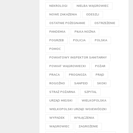
NEKROLOGI
NIELBA WĄGROWIEC
NOWE ZAKAŻENIA
ODESZLI
OSTATNIE POŻEGNANIE
OSTRZEŻENIE
PANDEMIA
PIŁKA NOŻNA
POGRZEB
POLICJA
POLSKA
POMOC
POWIATOWY INSPEKTOR SANITARNY
POWIAT WĄGROWIECKI
POŻAR
PRACA
PROGNOZA
PRĄD
ROGOŹNO
SANPEID
SKOKI
STRAŻ POŻARNA
SZPITAL
URZĄD MIEJSKI
WIELKOPOLSKA
WIELKOPOLSKI URZĄD WOJEWÓDZKI
WYPADEK
WYŁĄCZENIA
WĄGROWIEC
ZAGROŻENIE