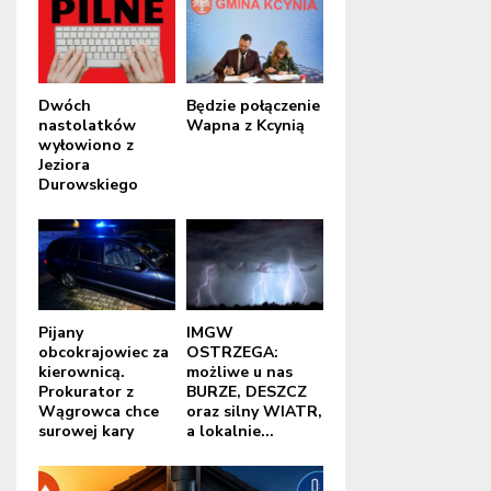
Dwóch
Będzie połączenie
nastolatków
Wapna z Kcynią
wyłowiono z
Jeziora
Durowskiego
Pijany
IMGW
obcokrajowiec za
OSTRZEGA:
kierownicą.
możliwe u nas
Prokurator z
BURZE, DESZCZ
Wągrowca chce
oraz silny WIATR,
surowej kary
a lokalnie...