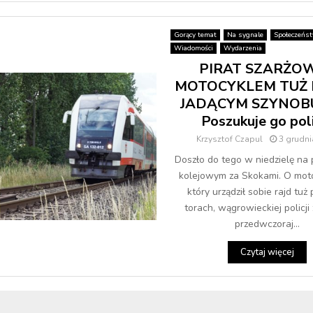
Gorący temat
Na sygnale
Społeczeńs
Wiadomości
Wydarzenia
PIRAT SZARŻO
MOTOCYKLEM TUŻ
JADĄCYM SZYNOB
Poszukuje go pol
Krzysztof Czapul
3 grudni
Doszło do tego w niedzielę na 
kolejowym za Skokami. O moto
który urządził sobie rajd tuż 
torach, wągrowieckiej policji 
przedwczoraj...
Czytaj więcej