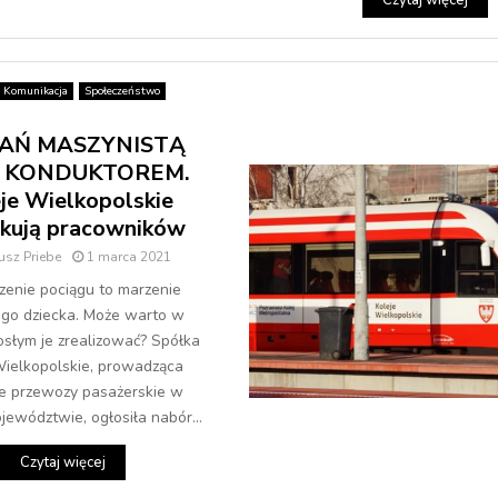
Czytaj więcej
Komunikacja
Społeczeństwo
AŃ MASZYNISTĄ
 KONDUKTOREM.
je Wielkopolskie
kują pracowników
usz Priebe
1 marca 2021
enie pociągu to marzenie
ego dziecka. Może warto w
słym je zrealizować? Spółka
Wielkopolskie, prowadząca
e przewozy pasażerskie w
ewództwie, ogłosiła nabór...
Czytaj więcej