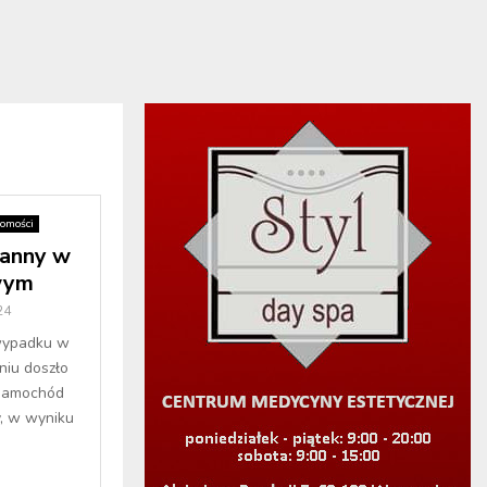
omości
ranny w
wym
24
wypadku w
niu doszło
 samochód
y, w wyniku