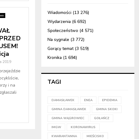
Wiadomości
(13 276)
two
Wydarzenia
(6 692)
WAŁ
Społeczeństwo
(4 571)
 PRZED
Na sygnale
(3 772)
USEM!
Gorący temat
(3 519)
icja
Kronika
(1 694)
a 2019
przejeździe
cykliście,
TAGI
przy i na
zgłaszali
DAMASŁAWEK
ENEA
EPIDEMIA
GMINA DAMASŁAWEK
GMINA SKOKI
GMINA WĄGROWIEC
GOŁAŃCZ
IMGW
KORONAWIRUS
KWARANTANNA
MIEŚCISKO