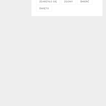
ZDARZYŁO SIĘ
ZGONY
ŚMIERĆ
ŚWIĘTO