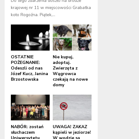
Do tego zdarzenia doszło na drodze
krajowej nr 11 w miejscowości Grabatka
koło Rogoźna. Piątek,...
OSTATNIE
Nie kupuj,
POŻEGNANIE:
adoptuj.
Odeszli od nas
Zwierzęta z
Józef Kucz, Janina
Wągrowca
Brzostowska
czekają na nowe
domy
NABÓR: zostań
UWAGA! ZAKAZ
słuchaczem
kąpieli w jeziorze!
Uniwersytetu
W wodzie są