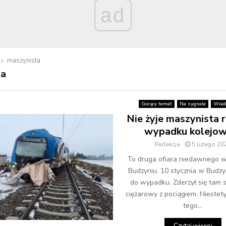
ad
maszynista
ta
Gorący temat
Na sygnale
Wiad
Nie żyje maszynista 
wypadku kolejo
Redakcja
5 lutego 20
To druga ofiara niedawnego 
Budzyniu. 10 stycznia w Budzy
do wypadku. Zderzył się tam
ciężarowy z pociągiem. Niestet
tego...