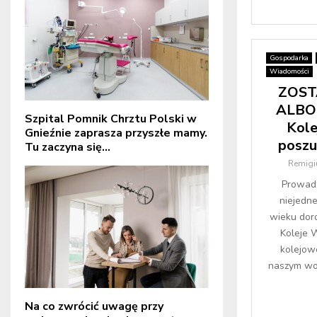
Gospodarka
Wiadomości
ZOST
ALBO
Szpital Pomnik Chrztu Polski w
Kole
Gnieźnie zaprasza przyszłe mamy.
poszu
Tu zaczyna się...
Remigi
Prowadz
niejedn
wieku doro
Koleje 
kolejow
naszym woj
Na co zwrócić uwagę przy