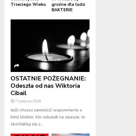
Trzeciego Wieku
groźne dla ludzi
BAKTERIE
OSTATNIE POŻEGNANIE:
Odeszła od nas Wiktoria
Cibail
7 sierpnia 2026
Jeśli chcesz zamieścić wspomnienie o
kimś bliskim, kto odszedł na zawsze, to
skontaktuj się z...