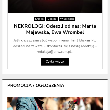
Kronika
Odeszli
Wiadomości
NEKROLOGI: Odeszli od nas: Marta
Majewska, Ewa Wrombel
Jeśli chcesz zamieścić wspomnienie i kimś bliskim, kto
odszedł na zawsze – skontaktuj się z naszą redakcją –
redakcja@onw.com.pl...
Czytaj więcej
PROMOCJA / OGŁOSZENIA