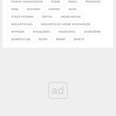
POWIAT WĄGROWIECKI
POŻAR
PRACA
PROGNOZA
PRĄD
ROGOŹNO
SANPEID
SKOKI
STRAŻ POŻARNA
SZPITAL
URZĄD MIEJSKI
WIELKOPOLSKA
WIELKOPOLSKI URZĄD WOJEWÓDZKI
WYPADEK
WYŁĄCZENIA
WĄGROWIEC
ZAGROŻENIE
ZDARZYŁO SIĘ
ZGONY
ŚMIERĆ
ŚWIĘTO
ad