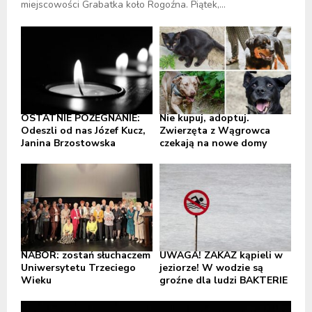
miejscowości Grabatka koło Rogoźna. Piątek,...
OSTATNIE POŻEGNANIE:
Nie kupuj, adoptuj.
Odeszli od nas Józef Kucz,
Zwierzęta z Wągrowca
Janina Brzostowska
czekają na nowe domy
NABÓR: zostań słuchaczem
UWAGA! ZAKAZ kąpieli w
Uniwersytetu Trzeciego
jeziorze! W wodzie są
Wieku
groźne dla ludzi BAKTERIE