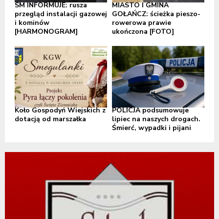
SM INFORMUJE: rusza
MIASTO I GMINA
przegląd instalacji gazowej
GOŁAŃCZ: ścieżka pieszo-
i kominów
rowerowa prawie
[HARMONOGRAM]
ukończona [FOTO]
Koło Gospodyń Wiejskich z
POLICJA podsumowuje
dotacją od marszałka
lipiec na naszych drogach.
Śmierć, wypadki i pijani