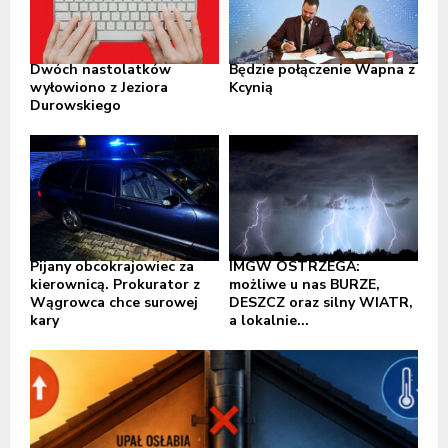
Dwóch nastolatków
Będzie połączenie Wapna z
wyłowiono z Jeziora
Kcynią
Durowskiego
Pijany obcokrajowiec za
IMGW OSTRZEGA:
kierownicą. Prokurator z
możliwe u nas BURZE,
Wągrowca chce surowej
DESZCZ oraz silny WIATR,
kary
a lokalnie...