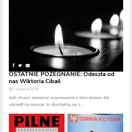
OSTATNIE POŻEGNANIE: Odeszła od
nas Wiktoria Cibail
7 sierpnia 2026
Jeśli chcesz zamieścić wspomnienie o kimś bliskim, kto
odszedł na zawsze, to skontaktuj się z...