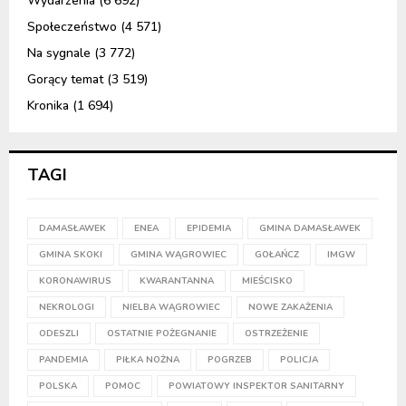
Wydarzenia
(6 692)
Społeczeństwo
(4 571)
Na sygnale
(3 772)
Gorący temat
(3 519)
Kronika
(1 694)
TAGI
DAMASŁAWEK
ENEA
EPIDEMIA
GMINA DAMASŁAWEK
GMINA SKOKI
GMINA WĄGROWIEC
GOŁAŃCZ
IMGW
KORONAWIRUS
KWARANTANNA
MIEŚCISKO
NEKROLOGI
NIELBA WĄGROWIEC
NOWE ZAKAŻENIA
ODESZLI
OSTATNIE POŻEGNANIE
OSTRZEŻENIE
PANDEMIA
PIŁKA NOŻNA
POGRZEB
POLICJA
POLSKA
POMOC
POWIATOWY INSPEKTOR SANITARNY