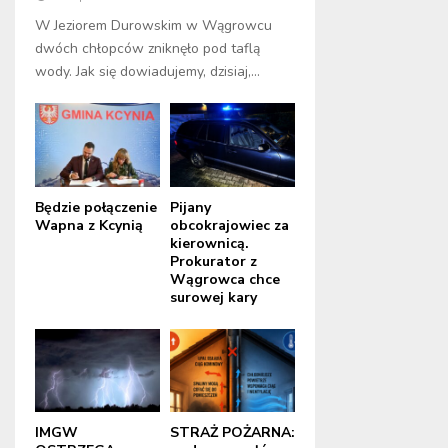
W Jeziorem Durowskim w Wągrowcu
dwóch chłopców zniknęło pod taflą
wody. Jak się dowiadujemy, dzisiaj,...
Będzie połączenie
Pijany
Wapna z Kcynią
obcokrajowiec za
kierownicą.
Prokurator z
Wągrowca chce
surowej kary
IMGW
STRAŻ POŻARNA: