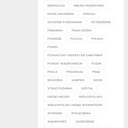
NEKROLOGI
NIELBA WĄGROWIEC
NOWE ZAKAŻENIA
ODESZLI
OSTATNIE POŻEGNANIE
OSTRZEŻENIE
PANDEMIA
PIŁKA NOŻNA
POGRZEB
POLICJA
POLSKA
POMOC
POWIATOWY INSPEKTOR SANITARNY
POWIAT WĄGROWIECKI
POŻAR
PRACA
PROGNOZA
PRĄD
ROGOŹNO
SANPEID
SKOKI
STRAŻ POŻARNA
SZPITAL
URZĄD MIEJSKI
WIELKOPOLSKA
WIELKOPOLSKI URZĄD WOJEWÓDZKI
WYPADEK
WYŁĄCZENIA
WĄGROWIEC
ZAGROŻENIE