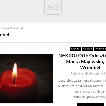
ad
Ewa Wrombel
mbel
Kronika
Odeszli
Wiadomoś
NEKROLOGI: Odeszli 
Marta Majewska,
Wrombel
Redakcja
19 sierpnia 
Jeśli chcesz zamieścić wspomni
bliskim, kto odszedł na zawsze 
się z naszą redakcją 
redakcja@onw.com.pl.