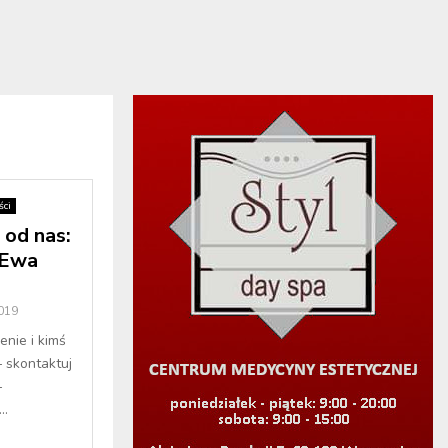
ci
od nas:
 Ewa
2019
enie i kimś
– skontaktuj
–
..