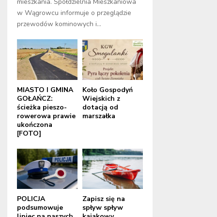
mieszkania. Spółdzielnia Mieszkaniowa
w Wągrowcu informuje o przeglądzie
przewodów kominowych i...
MIASTO I GMINA
Koło Gospodyń
GOŁAŃCZ:
Wiejskich z
ścieżka pieszo-
dotacją od
rowerowa prawie
marszałka
ukończona
[FOTO]
POLICJA
Zapisz się na
podsumowuje
spływ spływ
lipiec na naszych
kajakowy