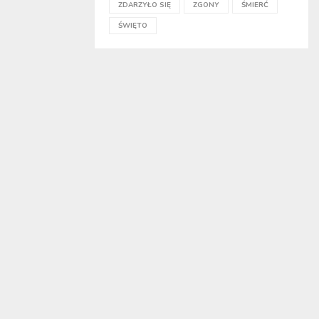
ZDARZYŁO SIĘ
ZGONY
ŚMIERĆ
ŚWIĘTO