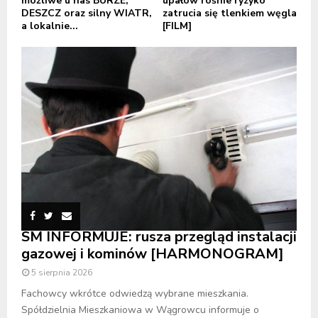
możliwe u nas BURZE,
upałów rośnie ryzyko
DESZCZ oraz silny WIATR,
zatrucia się tlenkiem węgla
a lokalnie...
[FILM]
SM INFORMUJE: rusza przegląd instalacji
gazowej i kominów [HARMONOGRAM]
5 sierpnia 2026
Fachowcy wkrótce odwiedzą wybrane mieszkania.
Spółdzielnia Mieszkaniowa w Wągrowcu informuje o