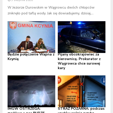
W Jeziorze Durowskim w Wągrowcu dwóch chłopców
zniknęło pod taflą wody. Jak się dowiadujemy, dzisiaj,...
Będzie połączenie Wapna z
Pijany obcokrajowiec za
Kcynią
kierownicą. Prokurator z
Wągrowca chce surowej
kary
IMGW OSTRZEGA:
STRAŻ POŻARNA: podczas