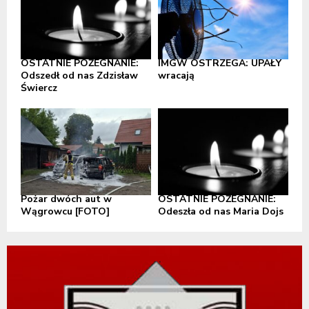
OSTATNIE POŻEGNANIE:
IMGW OSTRZEGA: UPAŁY
Odszedł od nas Zdzisław
wracają
Świercz
Pożar dwóch aut w
OSTATNIE POŻEGNANIE:
Wągrowcu [FOTO]
Odeszła od nas Maria Dojs