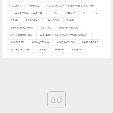
POLSKA
POMOC
POWIATOWY INSPEKTOR SANITARNY
POWIAT WĄGROWIECKI
POŻAR
PRACA
PROGNOZA
PRĄD
ROGOŹNO
SANPEID
SKOKI
STRAŻ POŻARNA
SZPITAL
URZĄD MIEJSKI
WIELKOPOLSKA
WIELKOPOLSKI URZĄD WOJEWÓDZKI
WYPADEK
WYŁĄCZENIA
WĄGROWIEC
ZAGROŻENIE
ZDARZYŁO SIĘ
ZGONY
ŚMIERĆ
ŚWIĘTO
ad