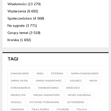
Wiadomości
(13 270)
Wydarzenia
(6 692)
Społeczeństwo
(4 568)
Na sygnale
(3 771)
Gorący temat
(3 518)
Kronika
(1 692)
TAGI
DAMASŁAWEK
ENEA
EPIDEMIA
GMINA DAMASŁAWEK
GMINA SKOKI
GMINA WĄGROWIEC
GOŁAŃCZ
IMGW
KORONAWIRUS
KWARANTANNA
MIEŚCISKO
NEKROLOGI
NIELBA WĄGROWIEC
NOWE ZAKAŻENIA
ODESZLI
OSTATNIE POŻEGNANIE
OSTRZEŻENIE
PANDEMIA
PIŁKA NOŻNA
POGRZEB
POLICJA