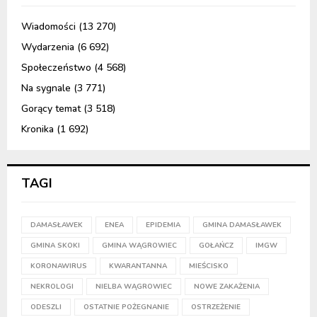
Wiadomości
(13 270)
Wydarzenia
(6 692)
Społeczeństwo
(4 568)
Na sygnale
(3 771)
Gorący temat
(3 518)
Kronika
(1 692)
TAGI
DAMASŁAWEK
ENEA
EPIDEMIA
GMINA DAMASŁAWEK
GMINA SKOKI
GMINA WĄGROWIEC
GOŁAŃCZ
IMGW
KORONAWIRUS
KWARANTANNA
MIEŚCISKO
NEKROLOGI
NIELBA WĄGROWIEC
NOWE ZAKAŻENIA
ODESZLI
OSTATNIE POŻEGNANIE
OSTRZEŻENIE