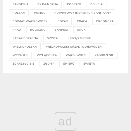
PANDEMIA
PIŁKA NOŻNA
POGRZEB
POLICJA
POLSKA
POMOC
POWIATOWY INSPEKTOR SANITARNY
POWIAT WĄGROWIECKI
POŻAR
PRACA
PROGNOZA
PRĄD
ROGOŹNO
SANPEID
SKOKI
STRAŻ POŻARNA
SZPITAL
URZĄD MIEJSKI
WIELKOPOLSKA
WIELKOPOLSKI URZĄD WOJEWÓDZKI
WYPADEK
WYŁĄCZENIA
WĄGROWIEC
ZAGROŻENIE
ZDARZYŁO SIĘ
ZGONY
ŚMIERĆ
ŚWIĘTO
ad