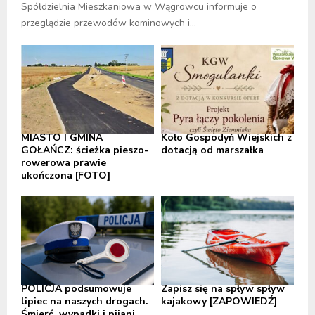
Spółdzielnia Mieszkaniowa w Wągrowcu informuje o
przeglądzie przewodów kominowych i...
MIASTO I GMINA
Koło Gospodyń Wiejskich z
GOŁAŃCZ: ścieżka pieszo-
dotacją od marszałka
rowerowa prawie
ukończona [FOTO]
POLICJA podsumowuje
Zapisz się na spływ spływ
lipiec na naszych drogach.
kajakowy [ZAPOWIEDŹ]
Śmierć, wypadki i pijani