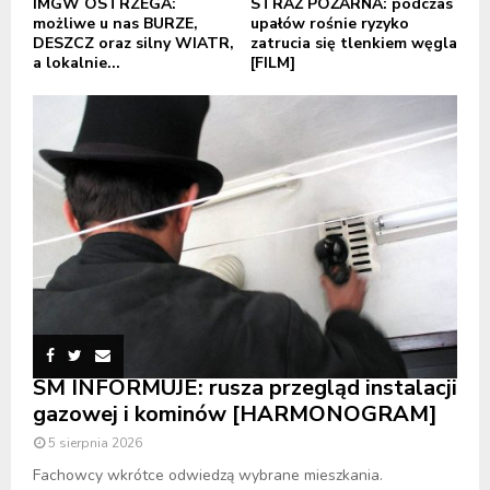
IMGW OSTRZEGA:
STRAŻ POŻARNA: podczas
możliwe u nas BURZE,
upałów rośnie ryzyko
DESZCZ oraz silny WIATR,
zatrucia się tlenkiem węgla
a lokalnie...
[FILM]
SM INFORMUJE: rusza przegląd instalacji
gazowej i kominów [HARMONOGRAM]
5 sierpnia 2026
Fachowcy wkrótce odwiedzą wybrane mieszkania.