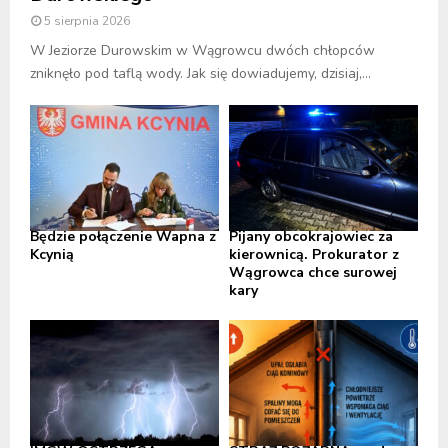
5 sierpnia 2026
W Jeziorze Durowskim w Wągrowcu dwóch chłopców
zniknęło pod taflą wody. Jak się dowiadujemy, dzisiaj,...
Będzie połączenie Wapna z
Pijany obcokrajowiec za
Kcynią
kierownicą. Prokurator z
Wągrowca chce surowej
kary