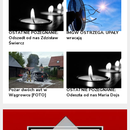
OSTATNIE POŻEGNANIE:
IMGW OSTRZEGA: UPAŁY
Odszedł od nas Zdzisław
wracają
Świercz
Pożar dwóch aut w
OSTATNIE POŻEGNANIE:
Wągrowcu [FOTO]
Odeszła od nas Maria Dojs