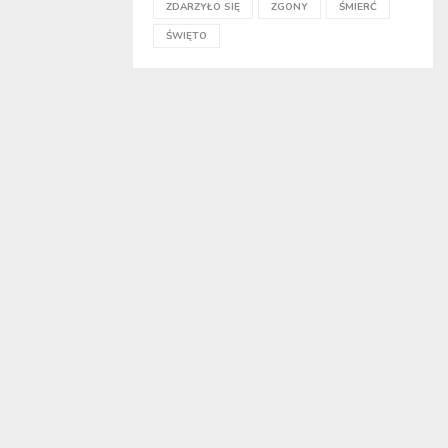
ZDARZYŁO SIĘ
ZGONY
ŚMIERĆ
ŚWIĘTO