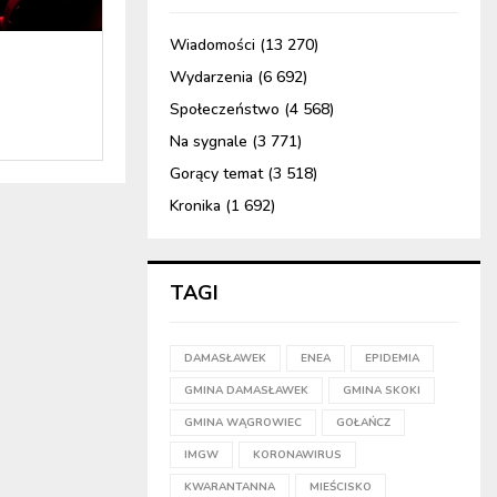
Wiadomości
(13 270)
Wydarzenia
(6 692)
Społeczeństwo
(4 568)
Na sygnale
(3 771)
Gorący temat
(3 518)
Kronika
(1 692)
TAGI
DAMASŁAWEK
ENEA
EPIDEMIA
GMINA DAMASŁAWEK
GMINA SKOKI
GMINA WĄGROWIEC
GOŁAŃCZ
IMGW
KORONAWIRUS
KWARANTANNA
MIEŚCISKO