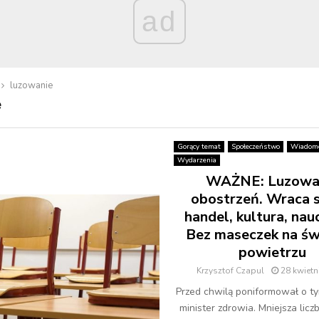
ad
luzowanie
e
Gorący temat
Społeczeństwo
Wiadomo
Wydarzenia
WAŻNE: Luzowa
obostrzeń. Wraca s
handel, kultura, nau
Bez maseczek na ś
powietrzu
Krzysztof Czapul
28 kwietn
Przed chwilą poniformował o ty
minister zdrowia. Mniejsza lic