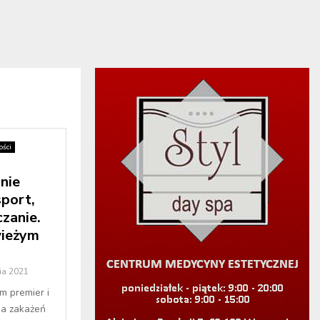
ści
nie
port,
czanie.
wieżym
ia 2021
m premier i
zba zakażeń