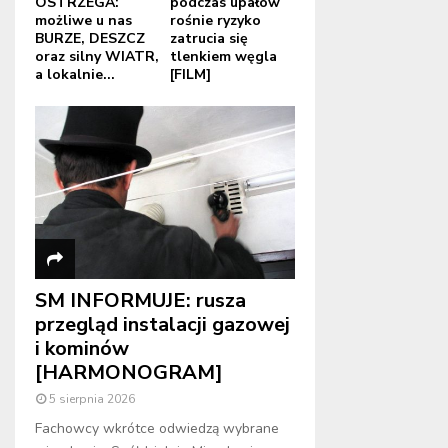
OSTRZEGA:
podczas upałów
możliwe u nas
rośnie ryzyko
BURZE, DESZCZ
zatrucia się
oraz silny WIATR,
tlenkiem węgla
a lokalnie...
[FILM]
SM INFORMUJE: rusza
przegląd instalacji gazowej
i kominów
[HARMONOGRAM]
5 sierpnia 2026
Fachowcy wkrótce odwiedzą wybrane