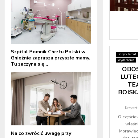
Szpital Pomnik Chrztu Polski w
Gorący temat
Gnieźnie zaprasza przyszłe mamy.
Wydarzenia
Tu zaczyna się...
OBOS
LUTEG
TEA
BOISKA
Krzyszt
O częścio
właśn
Morawieck
Na co zwrócić uwagę przy