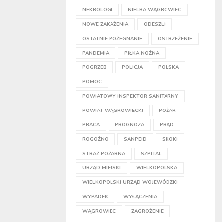
NEKROLOGI
NIELBA WĄGROWIEC
NOWE ZAKAŻENIA
ODESZLI
OSTATNIE POŻEGNANIE
OSTRZEŻENIE
PANDEMIA
PIŁKA NOŻNA
POGRZEB
POLICJA
POLSKA
POMOC
POWIATOWY INSPEKTOR SANITARNY
POWIAT WĄGROWIECKI
POŻAR
PRACA
PROGNOZA
PRĄD
ROGOŹNO
SANPEID
SKOKI
STRAŻ POŻARNA
SZPITAL
URZĄD MIEJSKI
WIELKOPOLSKA
WIELKOPOLSKI URZĄD WOJEWÓDZKI
WYPADEK
WYŁĄCZENIA
WĄGROWIEC
ZAGROŻENIE