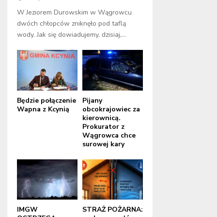
W Jeziorem Durowskim w Wągrowcu
dwóch chłopców zniknęło pod taflą
wody. Jak się dowiadujemy, dzisiaj,...
Będzie połączenie
Pijany
Wapna z Kcynią
obcokrajowiec za
kierownicą.
Prokurator z
Wągrowca chce
surowej kary
IMGW
STRAŻ POŻARNA: