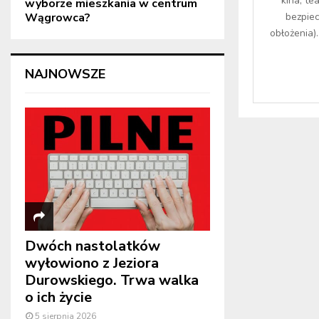
kina, te
wyborze mieszkania w centrum
Wągrowca?
bezpie
obłożenia)
NAJNOWSZE
Dwóch nastolatków
wyłowiono z Jeziora
Durowskiego. Trwa walka
o ich życie
5 sierpnia 2026