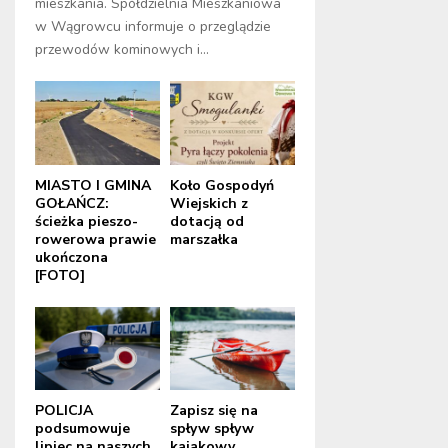
mieszkania. Spółdzielnia Mieszkaniowa
w Wągrowcu informuje o przeglądzie
przewodów kominowych i...
MIASTO I GMINA
Koło Gospodyń
GOŁAŃCZ:
Wiejskich z
ścieżka pieszo-
dotacją od
rowerowa prawie
marszałka
ukończona
[FOTO]
POLICJA
Zapisz się na
podsumowuje
spływ spływ
lipiec na naszych
kajakowy