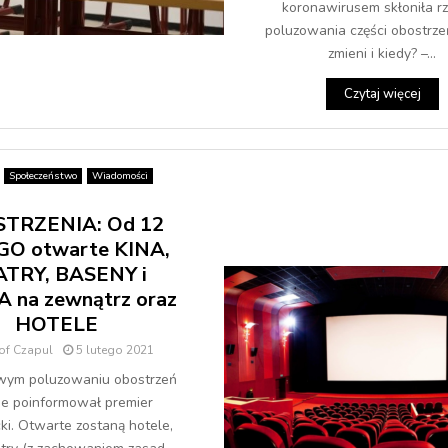
koronawirusem skłoniła r
poluzowania części obostrzeń
zmieni i kiedy? –...
Czytaj więcej
Społeczeństwo
Wiadomości
TRZENIA: Od 12
O otwarte KINA,
TRY, BASENY i
 na zewnątrz oraz
HOTELE
of Czapul
5 lutego 2021
wym poluzowaniu obostrzeń
ie poinformował premier
i. Otwarte zostaną hotele,