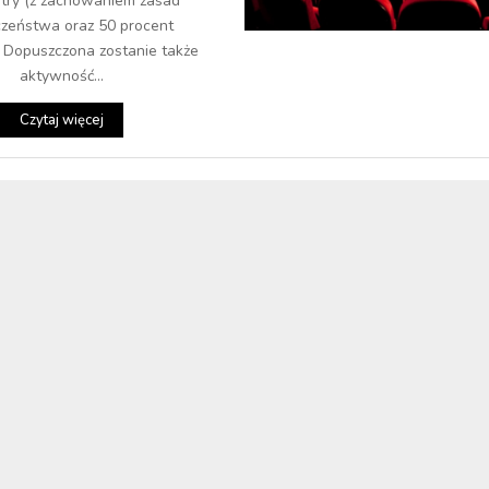
atry (z zachowaniem zasad
czeństwa oraz 50 procent
. Dopuszczona zostanie także
aktywność...
Czytaj więcej