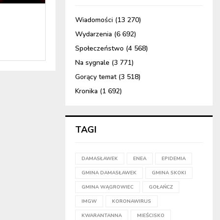
Wiadomości
(13 270)
Wydarzenia
(6 692)
Społeczeństwo
(4 568)
Na sygnale
(3 771)
Gorący temat
(3 518)
Kronika
(1 692)
TAGI
DAMASŁAWEK
ENEA
EPIDEMIA
GMINA DAMASŁAWEK
GMINA SKOKI
GMINA WĄGROWIEC
GOŁAŃCZ
IMGW
KORONAWIRUS
KWARANTANNA
MIEŚCISKO