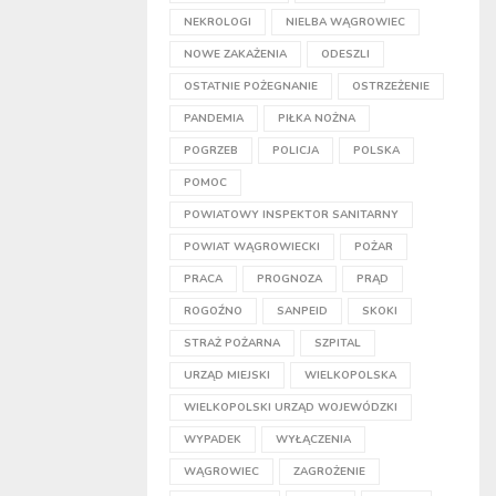
NEKROLOGI
NIELBA WĄGROWIEC
NOWE ZAKAŻENIA
ODESZLI
OSTATNIE POŻEGNANIE
OSTRZEŻENIE
PANDEMIA
PIŁKA NOŻNA
POGRZEB
POLICJA
POLSKA
POMOC
POWIATOWY INSPEKTOR SANITARNY
POWIAT WĄGROWIECKI
POŻAR
PRACA
PROGNOZA
PRĄD
ROGOŹNO
SANPEID
SKOKI
STRAŻ POŻARNA
SZPITAL
URZĄD MIEJSKI
WIELKOPOLSKA
WIELKOPOLSKI URZĄD WOJEWÓDZKI
WYPADEK
WYŁĄCZENIA
WĄGROWIEC
ZAGROŻENIE