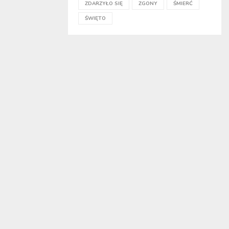
ZDARZYŁO SIĘ
ZGONY
ŚMIERĆ
ŚWIĘTO