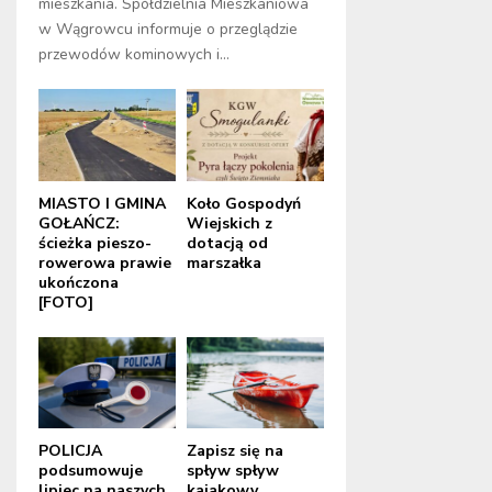
mieszkania. Spółdzielnia Mieszkaniowa
w Wągrowcu informuje o przeglądzie
przewodów kominowych i...
MIASTO I GMINA
Koło Gospodyń
GOŁAŃCZ:
Wiejskich z
ścieżka pieszo-
dotacją od
rowerowa prawie
marszałka
ukończona
[FOTO]
POLICJA
Zapisz się na
podsumowuje
spływ spływ
lipiec na naszych
kajakowy