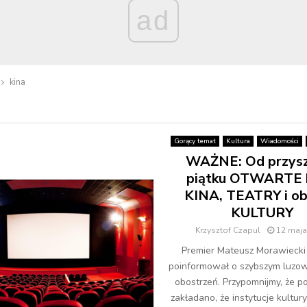
ad
kina
Gorący temat
Kultura
Wiadomości
WAŻNE: Od przys
piątku OTWARTE 
KINA, TEATRY i ob
KULTURY
Krzysztof Czapul
12 maja
Premier Mateusz Morawiecki
poinformował o szybszym luzow
obostrzeń. Przypomnijmy, że 
zakładano, że instytucje kultu