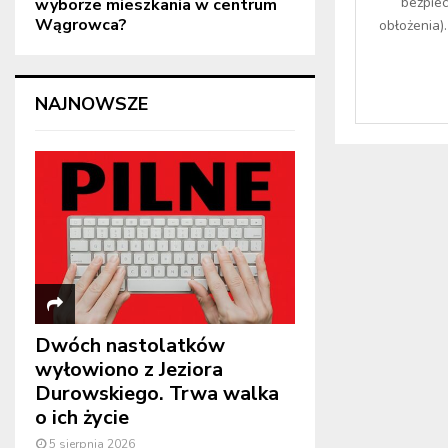
bezpie
wyborze mieszkania w centrum
Wągrowca?
obłożenia)
NAJNOWSZE
Dwóch nastolatków
wyłowiono z Jeziora
Durowskiego. Trwa walka
o ich życie
5 sierpnia 2026