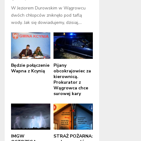
W Jeziorem Durowskim w Wągrowcu
dwóch chłopców zniknęło pod taflą
wody. Jak się dowiadujemy, dzisiaj,...
Będzie połączenie
Pijany
Wapna z Kcynią
obcokrajowiec za
kierownicą.
Prokurator z
Wągrowca chce
surowej kary
IMGW
STRAŻ POŻARNA: