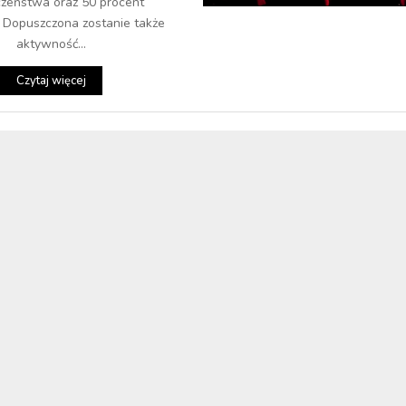
czeństwa oraz 50 procent
. Dopuszczona zostanie także
aktywność...
Czytaj więcej