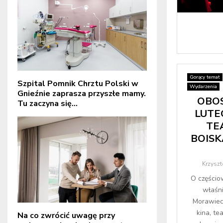
Gorący temat
Szpital Pomnik Chrztu Polski w
Wydarzenia
Gnieźnie zaprasza przyszłe mamy.
OBOS
Tu zaczyna się...
LUTEG
TEA
BOISKA
Krzyszt
O częścio
właśn
Morawieck
kina, te
Na co zwrócić uwagę przy