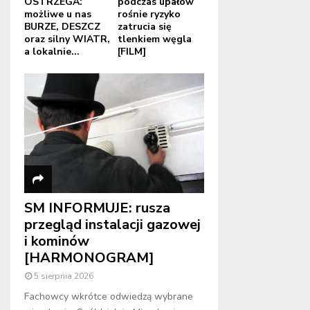
OSTRZEGA:
podczas upałów
możliwe u nas
rośnie ryzyko
BURZE, DESZCZ
zatrucia się
oraz silny WIATR,
tlenkiem węgla
a lokalnie...
[FILM]
SM INFORMUJE: rusza
przegląd instalacji gazowej
i kominów
[HARMONOGRAM]
5 sierpnia 2026
Fachowcy wkrótce odwiedzą wybrane