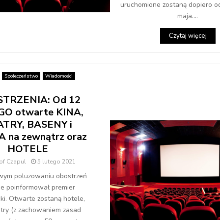
uruchomione zostaną dopiero o
maja....
Czytaj więcej
Społeczeństwo
Wiadomości
TRZENIA: Od 12
O otwarte KINA,
TRY, BASENY i
 na zewnątrz oraz
HOTELE
of Czapul
5 lutego 2021
wym poluzowaniu obostrzeń
ie poinformował premier
i. Otwarte zostaną hotele,
atry (z zachowaniem zasad