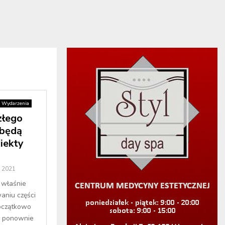
Wydarzenia
złego
będą
iekty
 2021
 właśnie
aniu części
początkowo
ry ponownie