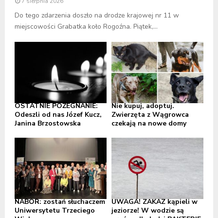
7 sierpnia 2026
Do tego zdarzenia doszło na drodze krajowej nr 11 w
miejscowości Grabatka koło Rogoźna. Piątek,...
OSTATNIE POŻEGNANIE:
Nie kupuj, adoptuj.
Odeszli od nas Józef Kucz,
Zwierzęta z Wągrowca
Janina Brzostowska
czekają na nowe domy
NABÓR: zostań słuchaczem
UWAGA! ZAKAZ kąpieli w
Uniwersytetu Trzeciego
jeziorze! W wodzie są