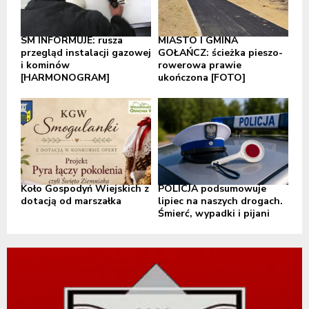
SM INFORMUJE: rusza
MIASTO I GMINA
przegląd instalacji gazowej
GOŁAŃCZ: ścieżka pieszo-
i kominów
rowerowa prawie
[HARMONOGRAM]
ukończona [FOTO]
Koło Gospodyń Wiejskich z
POLICJA podsumowuje
dotacją od marszałka
lipiec na naszych drogach.
Śmierć, wypadki i pijani