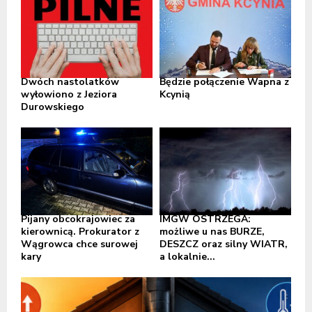
Dwóch nastolatków
Będzie połączenie Wapna z
wyłowiono z Jeziora
Kcynią
Durowskiego
Pijany obcokrajowiec za
IMGW OSTRZEGA:
kierownicą. Prokurator z
możliwe u nas BURZE,
Wągrowca chce surowej
DESZCZ oraz silny WIATR,
kary
a lokalnie...