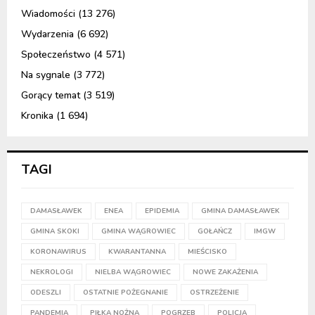
Wiadomości
(13 276)
Wydarzenia
(6 692)
Społeczeństwo
(4 571)
Na sygnale
(3 772)
Gorący temat
(3 519)
Kronika
(1 694)
TAGI
DAMASŁAWEK
ENEA
EPIDEMIA
GMINA DAMASŁAWEK
GMINA SKOKI
GMINA WĄGROWIEC
GOŁAŃCZ
IMGW
KORONAWIRUS
KWARANTANNA
MIEŚCISKO
NEKROLOGI
NIELBA WĄGROWIEC
NOWE ZAKAŻENIA
ODESZLI
OSTATNIE POŻEGNANIE
OSTRZEŻENIE
PANDEMIA
PIŁKA NOŻNA
POGRZEB
POLICJA