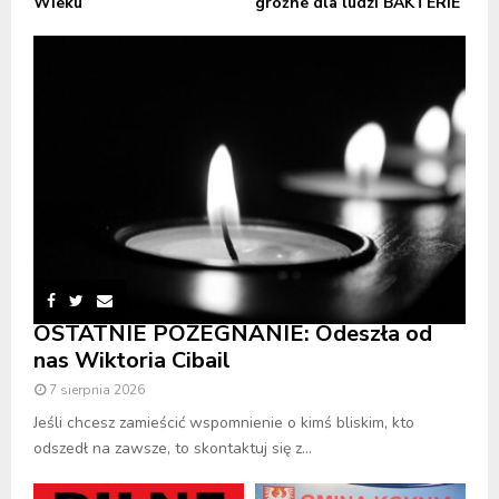
Wieku
groźne dla ludzi BAKTERIE
OSTATNIE POŻEGNANIE: Odeszła od
nas Wiktoria Cibail
7 sierpnia 2026
Jeśli chcesz zamieścić wspomnienie o kimś bliskim, kto
odszedł na zawsze, to skontaktuj się z...