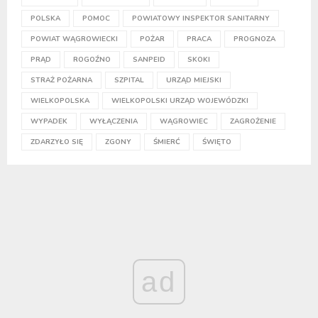
POLSKA
POMOC
POWIATOWY INSPEKTOR SANITARNY
POWIAT WĄGROWIECKI
POŻAR
PRACA
PROGNOZA
PRĄD
ROGOŹNO
SANPEID
SKOKI
STRAŻ POŻARNA
SZPITAL
URZĄD MIEJSKI
WIELKOPOLSKA
WIELKOPOLSKI URZĄD WOJEWÓDZKI
WYPADEK
WYŁĄCZENIA
WĄGROWIEC
ZAGROŻENIE
ZDARZYŁO SIĘ
ZGONY
ŚMIERĆ
ŚWIĘTO
ad