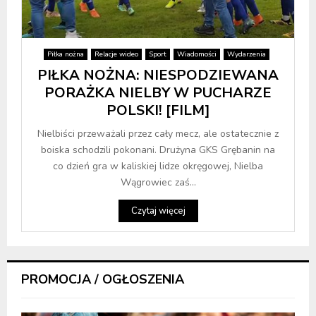
Piłka nożna
Relacje wideo
Sport
Wiadomości
Wydarzenia
PIŁKA NOŻNA: NIESPODZIEWANA
PORAŻKA NIELBY W PUCHARZE
POLSKI! [FILM]
Nielbiści przeważali przez cały mecz, ale ostatecznie z
boiska schodzili pokonani. Drużyna GKS Grębanin na
co dzień gra w kaliskiej lidze okręgowej, Nielba
Wągrowiec zaś...
Czytaj więcej
PROMOCJA / OGŁOSZENIA