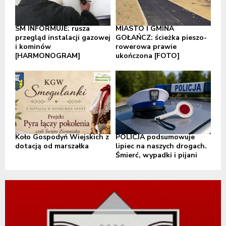
SM INFORMUJE: rusza
MIASTO I GMINA
przegląd instalacji gazowej
GOŁAŃCZ: ścieżka pieszo-
i kominów
rowerowa prawie
[HARMONOGRAM]
ukończona [FOTO]
Koło Gospodyń Wiejskich z
POLICJA podsumowuje
dotacją od marszałka
lipiec na naszych drogach.
Śmierć, wypadki i pijani