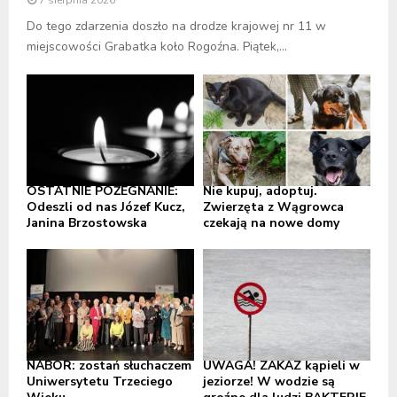
Do tego zdarzenia doszło na drodze krajowej nr 11 w
miejscowości Grabatka koło Rogoźna. Piątek,...
OSTATNIE POŻEGNANIE:
Nie kupuj, adoptuj.
Odeszli od nas Józef Kucz,
Zwierzęta z Wągrowca
Janina Brzostowska
czekają na nowe domy
NABÓR: zostań słuchaczem
UWAGA! ZAKAZ kąpieli w
Uniwersytetu Trzeciego
jeziorze! W wodzie są