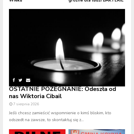
Wieku
groźne dla ludzi BAKTERIE
OSTATNIE POŻEGNANIE: Odeszła od
nas Wiktoria Cibail
7 sierpnia 2026
Jeśli chcesz zamieścić wspomnienie o kimś bliskim, kto
odszedł na zawsze, to skontaktuj się z...