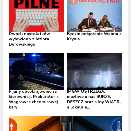
Dwóch nastolatków
Będzie połączenie Wapna z
wyłowiono z Jeziora
Kcynią
Durowskiego
Pijany obcokrajowiec za
IMGW OSTRZEGA:
kierownicą. Prokurator z
możliwe u nas BURZE,
Wągrowca chce surowej
DESZCZ oraz silny WIATR,
kary
a lokalnie...