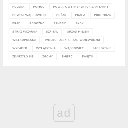
POLSKA
POMOC
POWIATOWY INSPEKTOR SANITARNY
POWIAT WĄGROWIECKI
POŻAR
PRACA
PROGNOZA
PRĄD
ROGOŹNO
SANPEID
SKOKI
STRAŻ POŻARNA
SZPITAL
URZĄD MIEJSKI
WIELKOPOLSKA
WIELKOPOLSKI URZĄD WOJEWÓDZKI
WYPADEK
WYŁĄCZENIA
WĄGROWIEC
ZAGROŻENIE
ZDARZYŁO SIĘ
ZGONY
ŚMIERĆ
ŚWIĘTO
ad