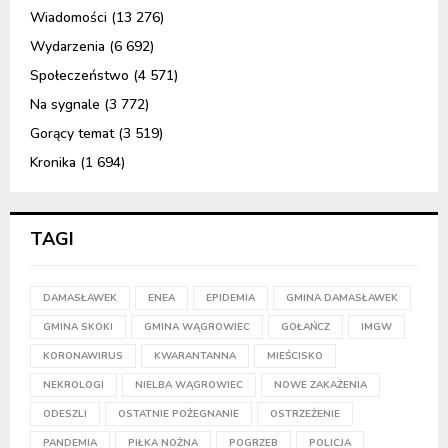
Wiadomości
(13 276)
Wydarzenia
(6 692)
Społeczeństwo
(4 571)
Na sygnale
(3 772)
Gorący temat
(3 519)
Kronika
(1 694)
TAGI
DAMASŁAWEK
ENEA
EPIDEMIA
GMINA DAMASŁAWEK
GMINA SKOKI
GMINA WĄGROWIEC
GOŁAŃCZ
IMGW
KORONAWIRUS
KWARANTANNA
MIEŚCISKO
NEKROLOGI
NIELBA WĄGROWIEC
NOWE ZAKAŻENIA
ODESZLI
OSTATNIE POŻEGNANIE
OSTRZEŻENIE
PANDEMIA
PIŁKA NOŻNA
POGRZEB
POLICJA