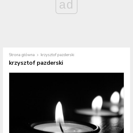
ad
Strona główna
krzysztof pazderski
krzysztof pazderski