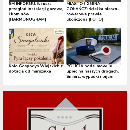
SM INFORMUJE: rusza
MIASTO I GMINA
przegląd instalacji gazowej
GOŁAŃCZ: ścieżka pieszo-
i kominów
rowerowa prawie
[HARMONOGRAM]
ukończona [FOTO]
Koło Gospodyń Wiejskich z
POLICJA podsumowuje
dotacją od marszałka
lipiec na naszych drogach.
Śmierć, wypadki i pijani