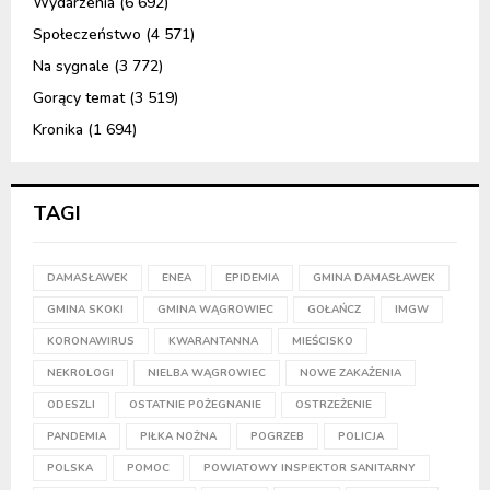
Wydarzenia
(6 692)
Społeczeństwo
(4 571)
Na sygnale
(3 772)
Gorący temat
(3 519)
Kronika
(1 694)
TAGI
DAMASŁAWEK
ENEA
EPIDEMIA
GMINA DAMASŁAWEK
GMINA SKOKI
GMINA WĄGROWIEC
GOŁAŃCZ
IMGW
KORONAWIRUS
KWARANTANNA
MIEŚCISKO
NEKROLOGI
NIELBA WĄGROWIEC
NOWE ZAKAŻENIA
ODESZLI
OSTATNIE POŻEGNANIE
OSTRZEŻENIE
PANDEMIA
PIŁKA NOŻNA
POGRZEB
POLICJA
POLSKA
POMOC
POWIATOWY INSPEKTOR SANITARNY