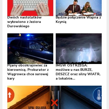
Dwóch nastolatków
Będzie połączenie Wapna z
wyłowiono z Jeziora
Kcynią
Durowskiego
Pijany obcokrajowiec za
IMGW OSTRZEGA:
kierownicą. Prokurator z
możliwe u nas BURZE,
Wągrowca chce surowej
DESZCZ oraz silny WIATR,
kary
a lokalnie...