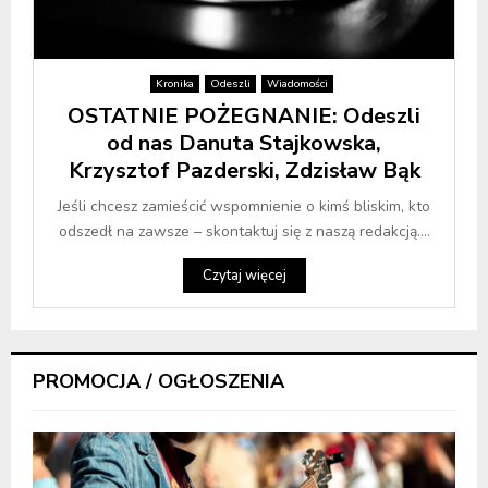
Kronika
Odeszli
Wiadomości
OSTATNIE POŻEGNANIE: Odeszli
od nas Danuta Stajkowska,
Krzysztof Pazderski, Zdzisław Bąk
Jeśli chcesz zamieścić wspomnienie o kimś bliskim, kto
odszedł na zawsze – skontaktuj się z naszą redakcją....
Czytaj więcej
PROMOCJA / OGŁOSZENIA