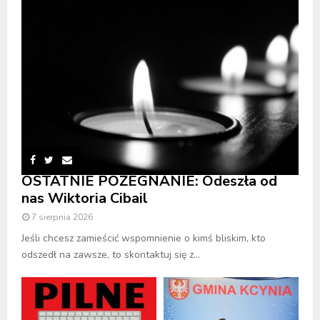
OSTATNIE POŻEGNANIE: Odeszła od
nas Wiktoria Cibail
7 sierpnia 2026
Jeśli chcesz zamieścić wspomnienie o kimś bliskim, kto
odszedł na zawsze, to skontaktuj się z...