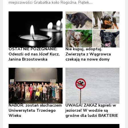
miejscowości Grabatka koło Rogoźna. Piątek,...
OSTATNIE POŻEGNANIE:
Nie kupuj, adoptuj.
Odeszli od nas Józef Kucz,
Zwierzęta z Wągrowca
Janina Brzostowska
czekają na nowe domy
NABÓR: zostań słuchaczem
UWAGA! ZAKAZ kąpieli w
Uniwersytetu Trzeciego
jeziorze! W wodzie są
Wieku
groźne dla ludzi BAKTERIE