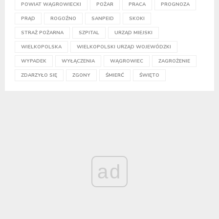
POWIAT WĄGROWIECKI
POŻAR
PRACA
PROGNOZA
PRĄD
ROGOŹNO
SANPEID
SKOKI
STRAŻ POŻARNA
SZPITAL
URZĄD MIEJSKI
WIELKOPOLSKA
WIELKOPOLSKI URZĄD WOJEWÓDZKI
WYPADEK
WYŁĄCZENIA
WĄGROWIEC
ZAGROŻENIE
ZDARZYŁO SIĘ
ZGONY
ŚMIERĆ
ŚWIĘTO
ad