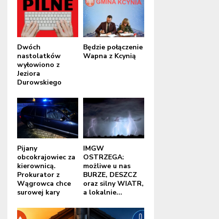
Dwóch
Będzie połączenie
nastolatków
Wapna z Kcynią
wyłowiono z
Jeziora
Durowskiego
Pijany
IMGW
obcokrajowiec za
OSTRZEGA:
kierownicą.
możliwe u nas
Prokurator z
BURZE, DESZCZ
Wągrowca chce
oraz silny WIATR,
surowej kary
a lokalnie...