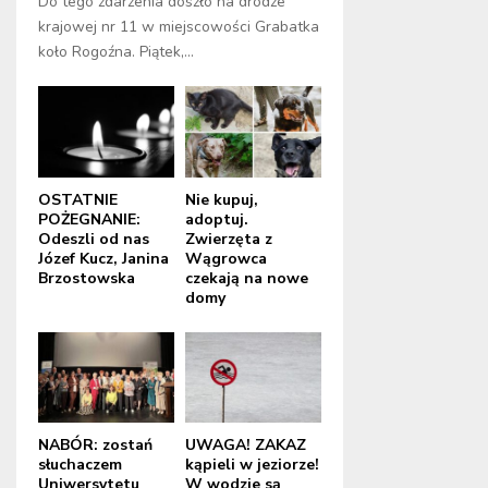
Do tego zdarzenia doszło na drodze
krajowej nr 11 w miejscowości Grabatka
koło Rogoźna. Piątek,...
OSTATNIE
Nie kupuj,
POŻEGNANIE:
adoptuj.
Odeszli od nas
Zwierzęta z
Józef Kucz, Janina
Wągrowca
Brzostowska
czekają na nowe
domy
NABÓR: zostań
UWAGA! ZAKAZ
słuchaczem
kąpieli w jeziorze!
Uniwersytetu
W wodzie są