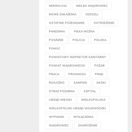
NEKROLOGI
NIELBA WĄGROWIEC
NOWE ZAKAŻENIA
ODESZLI
OSTATNIE POŻEGNANIE
OSTRZEŻENIE
PANDEMIA
PIŁKA NOŻNA
POGRZEB
POLICJA
POLSKA
POMOC
POWIATOWY INSPEKTOR SANITARNY
POWIAT WĄGROWIECKI
POŻAR
PRACA
PROGNOZA
PRĄD
ROGOŹNO
SANPEID
SKOKI
STRAŻ POŻARNA
SZPITAL
URZĄD MIEJSKI
WIELKOPOLSKA
WIELKOPOLSKI URZĄD WOJEWÓDZKI
WYPADEK
WYŁĄCZENIA
WĄGROWIEC
ZAGROŻENIE