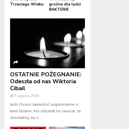
Trzeciego Wieku
groźne dla ludzi
BAKTERIE
OSTATNIE POŻEGNANIE:
Odeszła od nas Wiktoria
Cibail
7 sierpnia 2026
Jeśli chcesz zamieścić wspomnienie o
kimś bliskim, kto odszedł na zawsze, to
skontaktuj się z...