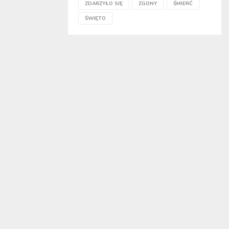
ZDARZYŁO SIĘ
ZGONY
ŚMIERĆ
ŚWIĘTO