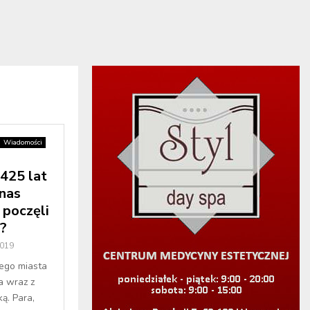
Wiadomości
25 lat
nas
 poczęli
?
2019
ego miasta
a wraz z
ą. Para,