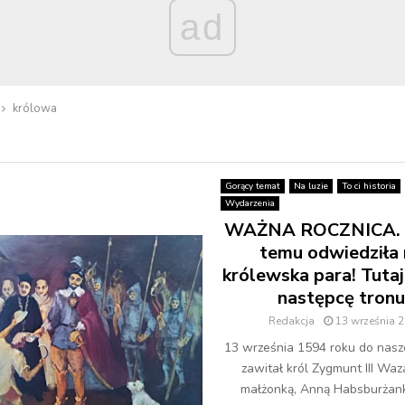
ad
królowa
Gorący temat
Na luzie
To ci historia
Wydarzenia
WAŻNA ROCZNICA. 4
temu odwiedziła 
królewska para! Tutaj
następcę tronu
Redakcja
13 września 
13 września 1594 roku do nasz
zawitał król Zygmunt III Waz
małżonką, Anną Habsburżank