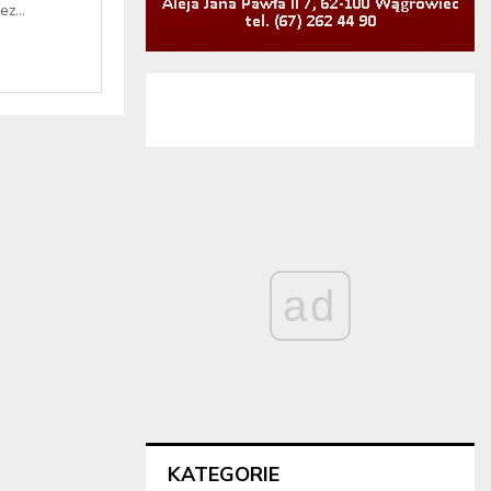
z...
ad
KATEGORIE