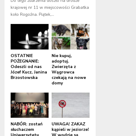
Do tego zdarzenia doszło na drodze
krajowej nr 11 w miejscowości Grabatka
koło Rogoźna. Piątek,...
OSTATNIE
Nie kupuj,
POŻEGNANIE:
adoptuj.
Odeszli od nas
Zwierzęta z
Józef Kucz, Janina
Wągrowca
Brzostowska
czekają na nowe
domy
NABÓR: zostań
UWAGA! ZAKAZ
słuchaczem
kąpieli w jeziorze!
Uniwersytetu
W wodzie są