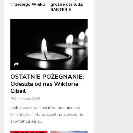
Trzeciego Wieku
groźne dla ludzi
BAKTERIE
OSTATNIE POŻEGNANIE:
Odeszła od nas Wiktoria
Cibail
7 sierpnia 2026
Jeśli chcesz zamieścić wspomnienie o
kimś bliskim, kto odszedł na zawsze, to
skontaktuj się z...