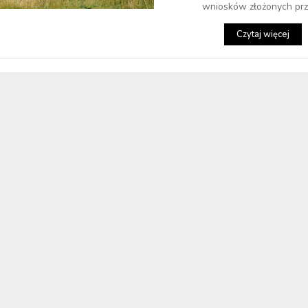
wniosków złożonych prze
Czytaj więcej