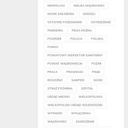
NEKROLOGI
NIELBA WĄGROWIEC
NOWE ZAKAŻENIA
ODESZLI
OSTATNIE POŻEGNANIE
OSTRZEŻENIE
PANDEMIA
PIŁKA NOŻNA
POGRZEB
POLICJA
POLSKA
POMOC
POWIATOWY INSPEKTOR SANITARNY
POWIAT WĄGROWIECKI
POŻAR
PRACA
PROGNOZA
PRĄD
ROGOŹNO
SANPEID
SKOKI
STRAŻ POŻARNA
SZPITAL
URZĄD MIEJSKI
WIELKOPOLSKA
WIELKOPOLSKI URZĄD WOJEWÓDZKI
WYPADEK
WYŁĄCZENIA
WĄGROWIEC
ZAGROŻENIE