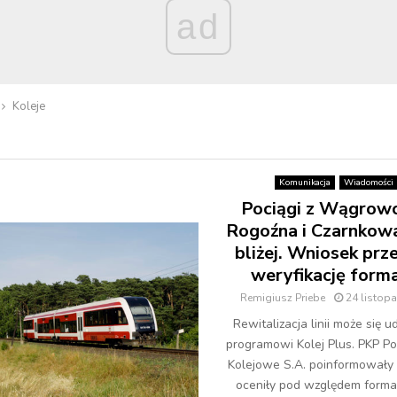
ad
Koleje
Komunikacja
Wiadomości
Pociągi z Wągrow
Rogoźna i Czarnkow
bliżej. Wniosek prz
weryfikację form
Remigiusz Priebe
24 listop
Rewitalizacja linii może się ud
programowi Kolej Plus. PKP Pol
Kolejowe S.A. poinformowały d
oceniły pod względem form