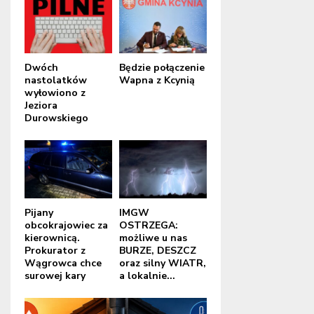
Dwóch
Będzie połączenie
nastolatków
Wapna z Kcynią
wyłowiono z
Jeziora
Durowskiego
Pijany
IMGW
obcokrajowiec za
OSTRZEGA:
kierownicą.
możliwe u nas
Prokurator z
BURZE, DESZCZ
Wągrowca chce
oraz silny WIATR,
surowej kary
a lokalnie...