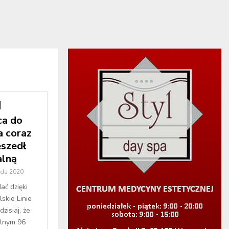
ca do
a coraz
eszedł
alną
ada 2020
ać dzięki
skie Linie
zisiaj, że
alnym 96