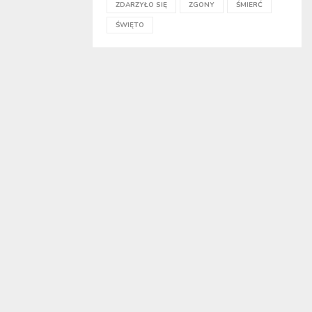
ZDARZYŁO SIĘ
ZGONY
ŚMIERĆ
ŚWIĘTO