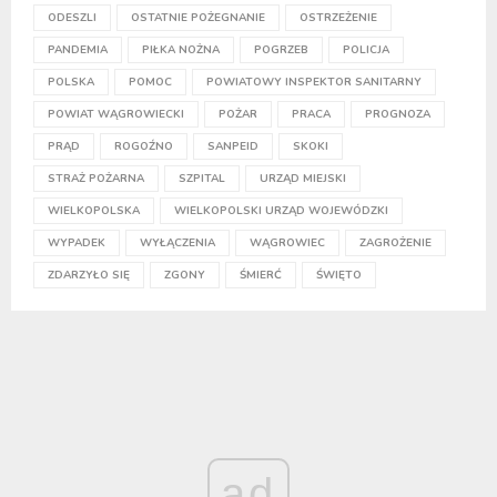
ODESZLI
OSTATNIE POŻEGNANIE
OSTRZEŻENIE
PANDEMIA
PIŁKA NOŻNA
POGRZEB
POLICJA
POLSKA
POMOC
POWIATOWY INSPEKTOR SANITARNY
POWIAT WĄGROWIECKI
POŻAR
PRACA
PROGNOZA
PRĄD
ROGOŹNO
SANPEID
SKOKI
STRAŻ POŻARNA
SZPITAL
URZĄD MIEJSKI
WIELKOPOLSKA
WIELKOPOLSKI URZĄD WOJEWÓDZKI
WYPADEK
WYŁĄCZENIA
WĄGROWIEC
ZAGROŻENIE
ZDARZYŁO SIĘ
ZGONY
ŚMIERĆ
ŚWIĘTO
ad