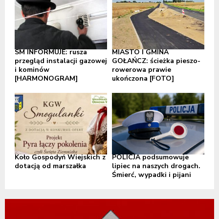
SM INFORMUJE: rusza
MIASTO I GMINA
przegląd instalacji gazowej
GOŁAŃCZ: ścieżka pieszo-
i kominów
rowerowa prawie
[HARMONOGRAM]
ukończona [FOTO]
Koło Gospodyń Wiejskich z
POLICJA podsumowuje
dotacją od marszałka
lipiec na naszych drogach.
Śmierć, wypadki i pijani