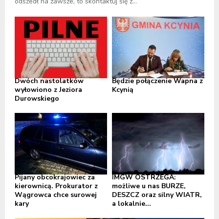
odszedł na zawsze, to skontaktuj się z...
Dwóch nastolatków
Będzie połączenie Wapna z
wyłowiono z Jeziora
Kcynią
Durowskiego
Pijany obcokrajowiec za
IMGW OSTRZEGA:
kierownicą. Prokurator z
możliwe u nas BURZE,
Wągrowca chce surowej
DESZCZ oraz silny WIATR,
kary
a lokalnie...