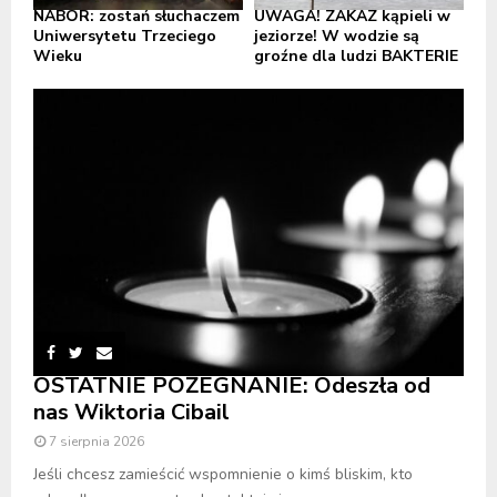
NABÓR: zostań słuchaczem
UWAGA! ZAKAZ kąpieli w
Uniwersytetu Trzeciego
jeziorze! W wodzie są
Wieku
groźne dla ludzi BAKTERIE
OSTATNIE POŻEGNANIE: Odeszła od
nas Wiktoria Cibail
7 sierpnia 2026
Jeśli chcesz zamieścić wspomnienie o kimś bliskim, kto