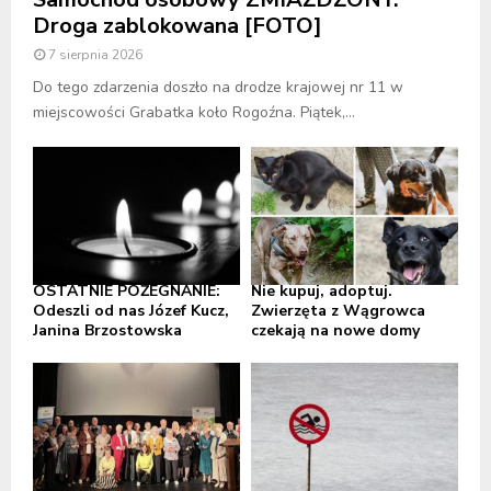
Droga zablokowana [FOTO]
7 sierpnia 2026
Do tego zdarzenia doszło na drodze krajowej nr 11 w
miejscowości Grabatka koło Rogoźna. Piątek,...
OSTATNIE POŻEGNANIE:
Nie kupuj, adoptuj.
Odeszli od nas Józef Kucz,
Zwierzęta z Wągrowca
Janina Brzostowska
czekają na nowe domy