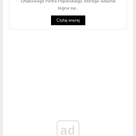
sztabowego Piotra Popielskiego, którego właśnie
żegna się...
Czytaj więcej
ad