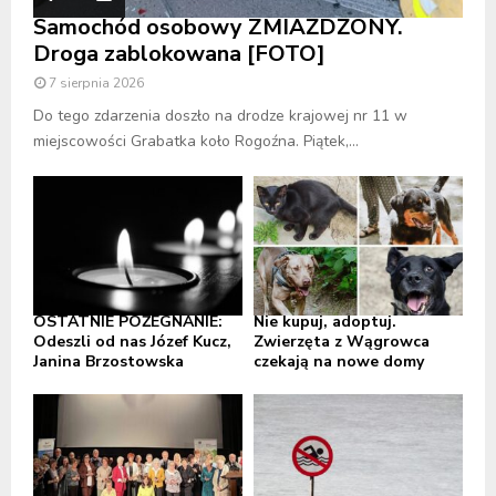
Samochód osobowy ZMIAŻDŻONY.
Droga zablokowana [FOTO]
7 sierpnia 2026
Do tego zdarzenia doszło na drodze krajowej nr 11 w
miejscowości Grabatka koło Rogoźna. Piątek,...
OSTATNIE POŻEGNANIE:
Nie kupuj, adoptuj.
Odeszli od nas Józef Kucz,
Zwierzęta z Wągrowca
Janina Brzostowska
czekają na nowe domy