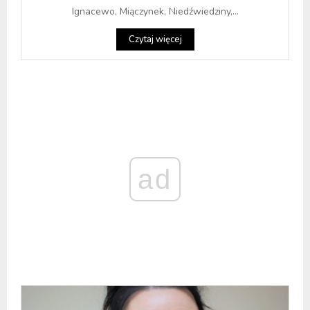
Ignacewo, Miączynek, Niedźwiedziny,...
Czytaj więcej
ad