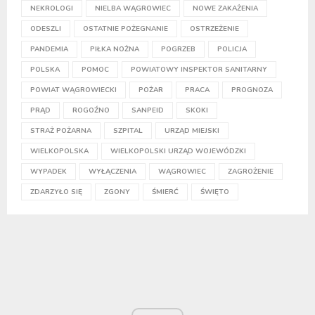
NEKROLOGI
NIELBA WĄGROWIEC
NOWE ZAKAŻENIA
ODESZLI
OSTATNIE POŻEGNANIE
OSTRZEŻENIE
PANDEMIA
PIŁKA NOŻNA
POGRZEB
POLICJA
POLSKA
POMOC
POWIATOWY INSPEKTOR SANITARNY
POWIAT WĄGROWIECKI
POŻAR
PRACA
PROGNOZA
PRĄD
ROGOŹNO
SANPEID
SKOKI
STRAŻ POŻARNA
SZPITAL
URZĄD MIEJSKI
WIELKOPOLSKA
WIELKOPOLSKI URZĄD WOJEWÓDZKI
WYPADEK
WYŁĄCZENIA
WĄGROWIEC
ZAGROŻENIE
ZDARZYŁO SIĘ
ZGONY
ŚMIERĆ
ŚWIĘTO