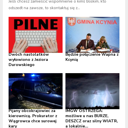
Jeśli chcesz zamieścić wspomnienie o kimś bliskim, kto
odszedł na zawsze, to skontaktuj się z...
Dwóch nastolatków
Będzie połączenie Wapna z
wyłowiono z Jeziora
Kcynią
Durowskiego
Pijany obcokrajowiec za
IMGW OSTRZEGA:
kierownicą. Prokurator z
możliwe u nas BURZE,
Wągrowca chce surowej
DESZCZ oraz silny WIATR,
kary
a lokalnie...