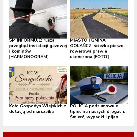
SM INFORMUJE: rusza
MIASTO I GMINA
przegląd instalacji gazowej
GOŁAŃCZ: ścieżka pieszo-
i kominów
rowerowa prawie
[HARMONOGRAM]
ukończona [FOTO]
Koło Gospodyń Wiejskich z
POLICJA podsumowuje
dotacją od marszałka
lipiec na naszych drogach.
Śmierć, wypadki i pijani