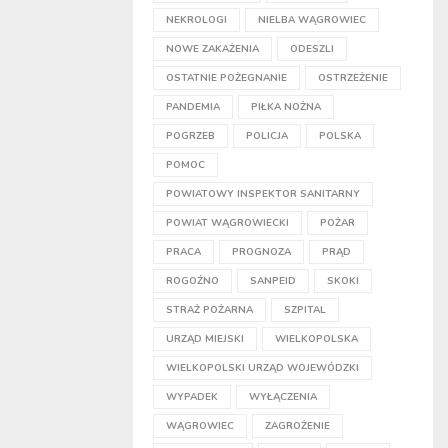
NEKROLOGI
NIELBA WĄGROWIEC
NOWE ZAKAŻENIA
ODESZLI
OSTATNIE POŻEGNANIE
OSTRZEŻENIE
PANDEMIA
PIŁKA NOŻNA
POGRZEB
POLICJA
POLSKA
POMOC
POWIATOWY INSPEKTOR SANITARNY
POWIAT WĄGROWIECKI
POŻAR
PRACA
PROGNOZA
PRĄD
ROGOŹNO
SANPEID
SKOKI
STRAŻ POŻARNA
SZPITAL
URZĄD MIEJSKI
WIELKOPOLSKA
WIELKOPOLSKI URZĄD WOJEWÓDZKI
WYPADEK
WYŁĄCZENIA
WĄGROWIEC
ZAGROŻENIE