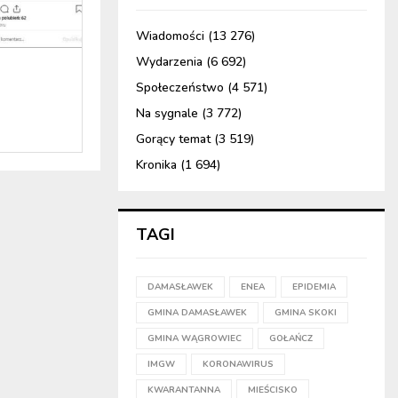
Wiadomości
(13 276)
Wydarzenia
(6 692)
Społeczeństwo
(4 571)
Na sygnale
(3 772)
Gorący temat
(3 519)
Kronika
(1 694)
TAGI
DAMASŁAWEK
ENEA
EPIDEMIA
GMINA DAMASŁAWEK
GMINA SKOKI
GMINA WĄGROWIEC
GOŁAŃCZ
IMGW
KORONAWIRUS
KWARANTANNA
MIEŚCISKO