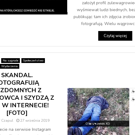
założył profil zulewagrowie
wyśmiewał ludzi biednych, be
publikując tam ich zdjęcia zrobio
fotografują. Wielu wągrowcz
Czytaj więcej
Na sygnale
Społeczeństwo
Wydarzenia
SKANDAL.
OTOGRAFUJĄ
EZDOMNYCH Z
WCA I SZYDZĄ Z
 W INTERNECIE!
[FOTO]
f Czapul
27 września 2019
ecie na serwisie Instagram