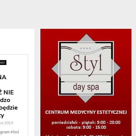
ści
NA
 NIE
rdzo
będzie
zy
ia 2019
agram ktoś