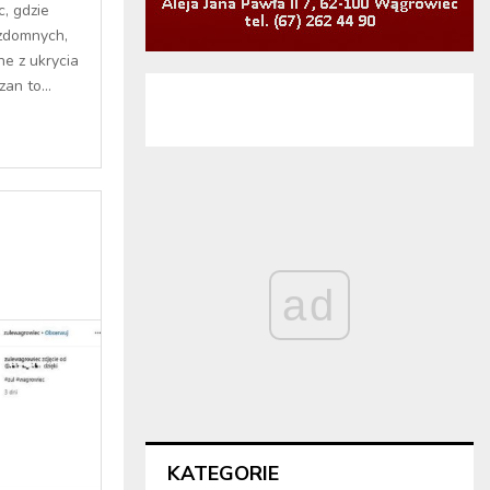
c, gdzie
zdomnych,
ne z ukrycia
an to...
ad
KATEGORIE