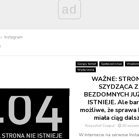
ad
Instagram
m
Gorący temat
Społeczeństwo
Wiadomo
Wydarzenia
WAŻNE: STRO
SZYDZĄCA Z
BEZDOMNYCH JUŻ
ISTNIEJE. Ale ba
możliwe, że sprawa 
miała ciąg dals
Krzysztof Czapul
30 wrześn
W Internecie na serwisie Inst