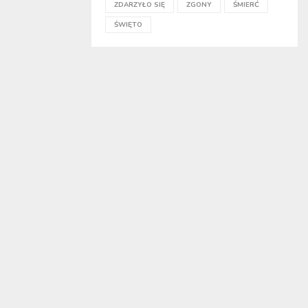
ZDARZYŁO SIĘ
ZGONY
ŚMIERĆ
ŚWIĘTO