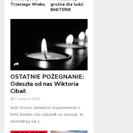
Trzeciego Wieku
groźne dla ludzi
BAKTERIE
OSTATNIE POŻEGNANIE:
Odeszła od nas Wiktoria
Cibail
7 sierpnia 2026
Jeśli chcesz zamieścić wspomnienie o
kimś bliskim, kto odszedł na zawsze, to
skontaktuj się z...