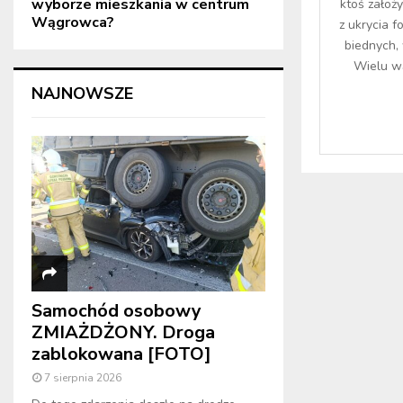
wyborze mieszkania w centrum
ktoś założy
Wągrowca?
z ukrycia f
biednych,
Wielu w
NAJNOWSZE
Samochód osobowy
ZMIAŻDŻONY. Droga
zablokowana [FOTO]
7 sierpnia 2026