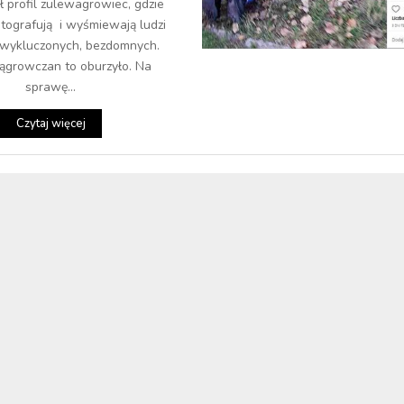
ł profil zulewagrowiec, gdzie
otografują i wyśmiewają ludzi
 wykluczonych, bezdomnych.
ągrowczan to oburzyło. Na
sprawę...
Czytaj więcej