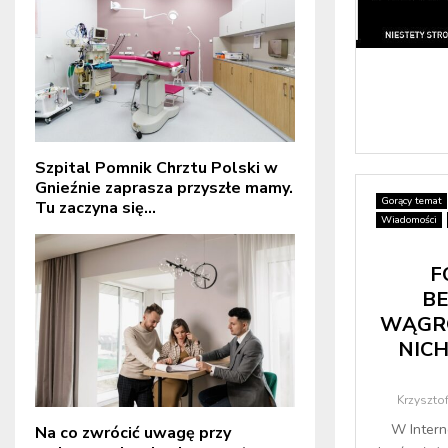
Szpital Pomnik Chrztu Polski w
Gnieźnie zaprasza przyszłe mamy.
Gorący temat
Tu zaczyna się...
Wiadomości
F
B
WĄGRO
NICH
Krzyszto
W Intern
Na co zwrócić uwagę przy