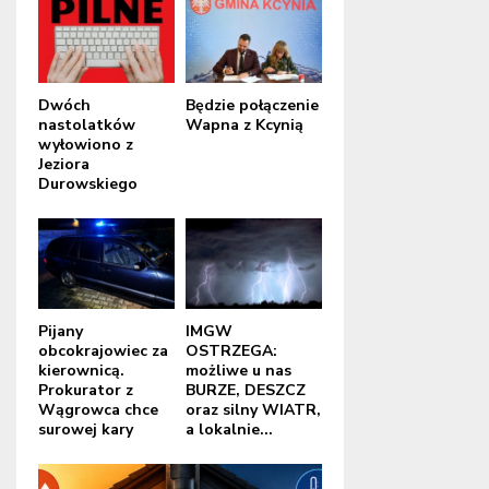
Dwóch
Będzie połączenie
nastolatków
Wapna z Kcynią
wyłowiono z
Jeziora
Durowskiego
Pijany
IMGW
obcokrajowiec za
OSTRZEGA:
kierownicą.
możliwe u nas
Prokurator z
BURZE, DESZCZ
Wągrowca chce
oraz silny WIATR,
surowej kary
a lokalnie...