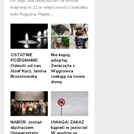
Do tego zdarzenia doszło na drodze
krajowej nr 11 w miejscowości Grabatka
koło Rogoźna. Piątek,...
OSTATNIE
Nie kupuj,
POŻEGNANIE:
adoptuj.
Odeszli od nas
Zwierzęta z
Józef Kucz, Janina
Wągrowca
Brzostowska
czekają na nowe
domy
NABÓR: zostań
UWAGA! ZAKAZ
słuchaczem
kąpieli w jeziorze!
Uniwersytetu
W wodzie są