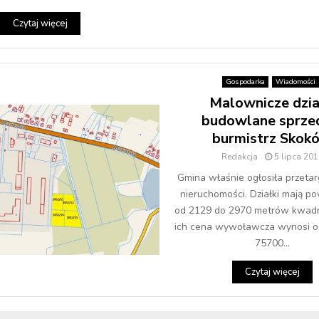
Czytaj więcej
Gospodarka
Wiadomości
Malownicze dzia
budowlane sprze
burmistrz Skok
Redakcja
5 lipca 201
Gmina właśnie ogłosiła przetar
nieruchomości. Działki mają po
od 2129 do 2970 metrów kwadr
ich cena wywoławcza wynosi o
75700...
Czytaj więcej