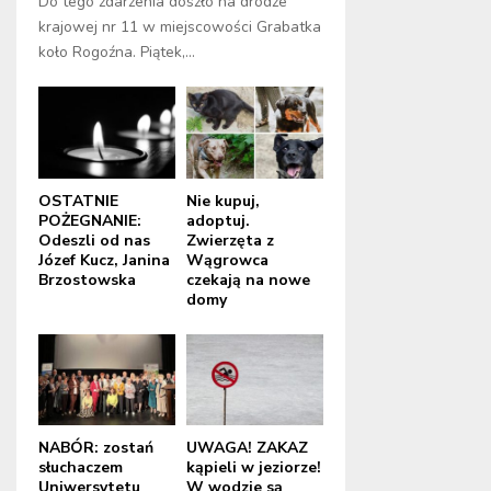
Do tego zdarzenia doszło na drodze
krajowej nr 11 w miejscowości Grabatka
koło Rogoźna. Piątek,...
OSTATNIE
Nie kupuj,
POŻEGNANIE:
adoptuj.
Odeszli od nas
Zwierzęta z
Józef Kucz, Janina
Wągrowca
Brzostowska
czekają na nowe
domy
NABÓR: zostań
UWAGA! ZAKAZ
słuchaczem
kąpieli w jeziorze!
Uniwersytetu
W wodzie są