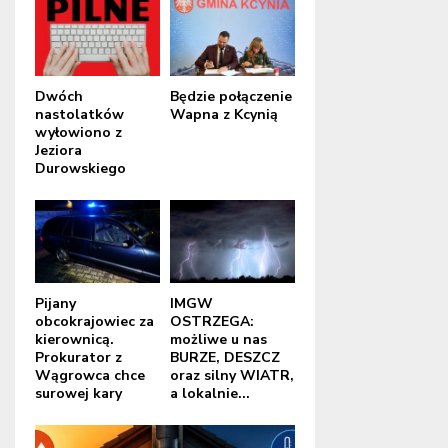
Dwóch
Będzie połączenie
nastolatków
Wapna z Kcynią
wyłowiono z
Jeziora
Durowskiego
Pijany
IMGW
obcokrajowiec za
OSTRZEGA:
kierownicą.
możliwe u nas
Prokurator z
BURZE, DESZCZ
Wągrowca chce
oraz silny WIATR,
surowej kary
a lokalnie...