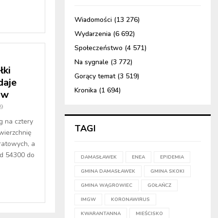
Wiadomości
(13 276)
Wydarzenia
(6 692)
Społeczeństwo
(4 571)
Na sygnale
(3 772)
łki
Gorący temat
(3 519)
daje
Kronika
(1 694)
ów
9
g na cztery
TAGI
wierzchnię
atowych, a
d 54300 do
DAMASŁAWEK
ENEA
EPIDEMIA
GMINA DAMASŁAWEK
GMINA SKOKI
GMINA WĄGROWIEC
GOŁAŃCZ
IMGW
KORONAWIRUS
KWARANTANNA
MIEŚCISKO