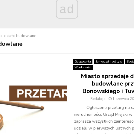
ad
działki budowlane
udowlane
Gospodarka
Samorząd i polityka
Społ
Wiadomości
Miasto sprzedaje dz
budowlane prz
Bonowskiego i Tu
Redakcja
1 czerwca 2
Ogłoszono przetarg na c
nieruchomości. Urząd Miejski 
zaprasza wszystkich zainteres
udziału w pierwszych ustnych 