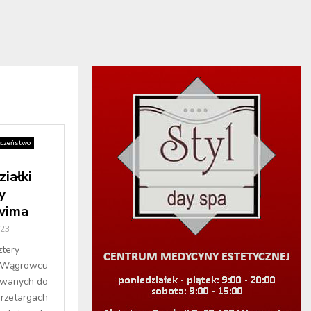
eczeństwo
iałki
y
wima
023
ztery
w Wągrowcu
owanych do
przetargach