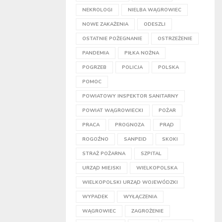
NEKROLOGI
NIELBA WĄGROWIEC
NOWE ZAKAŻENIA
ODESZLI
OSTATNIE POŻEGNANIE
OSTRZEŻENIE
PANDEMIA
PIŁKA NOŻNA
POGRZEB
POLICJA
POLSKA
POMOC
POWIATOWY INSPEKTOR SANITARNY
POWIAT WĄGROWIECKI
POŻAR
PRACA
PROGNOZA
PRĄD
ROGOŹNO
SANPEID
SKOKI
STRAŻ POŻARNA
SZPITAL
URZĄD MIEJSKI
WIELKOPOLSKA
WIELKOPOLSKI URZĄD WOJEWÓDZKI
WYPADEK
WYŁĄCZENIA
WĄGROWIEC
ZAGROŻENIE