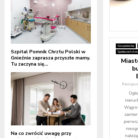
Gospodarka
Szpital Pomnik Chrztu Polski w
Społeczeństw
Gnieźnie zaprasza przyszłe mamy.
Miasto
Tu zaczyna się...
b
Remigius
Ogło
nieruc
Wągrow
zainte
pierws
nieog
Na co zwrócić uwagę przy
należą