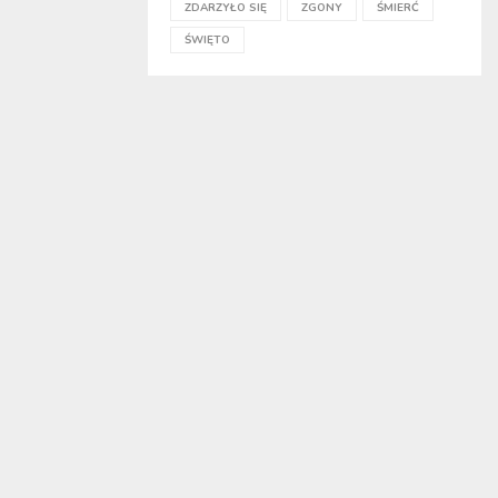
ZDARZYŁO SIĘ
ZGONY
ŚMIERĆ
ŚWIĘTO