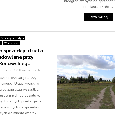
nieograniczonych na sprzedaż 
do miasta działek....
Czytaj więcej
Samorząd i polityka
o
Wiadomości
 sprzedaje działki
udowlane przy
Bonowskiego
z Priebe
10 września 2020
szono przetarg na trzy
homości. Urząd Miejski w
cu zaprasza wszystkich
resowanych do udziału w
zych ustnych przetargach
raniczonych na sprzedaż
cych do miasta działek....