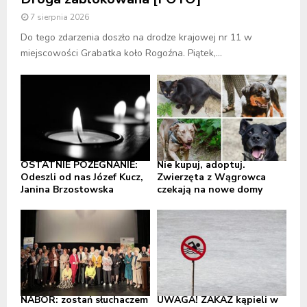
7 sierpnia 2026
Do tego zdarzenia doszło na drodze krajowej nr 11 w
miejscowości Grabatka koło Rogoźna. Piątek,...
OSTATNIE POŻEGNANIE:
Nie kupuj, adoptuj.
Odeszli od nas Józef Kucz,
Zwierzęta z Wągrowca
Janina Brzostowska
czekają na nowe domy
NABÓR: zostań słuchaczem
UWAGA! ZAKAZ kąpieli w