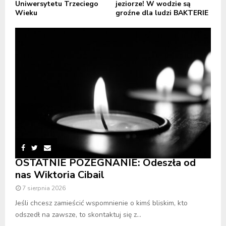
Uniwersytetu Trzeciego
jeziorze! W wodzie są
Wieku
groźne dla ludzi BAKTERIE
OSTATNIE POŻEGNANIE: Odeszła od
nas Wiktoria Cibail
7 sierpnia 2026
Jeśli chcesz zamieścić wspomnienie o kimś bliskim, kto
odszedł na zawsze, to skontaktuj się z...