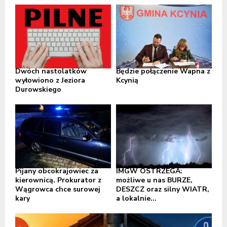
Dwóch nastolatków
Będzie połączenie Wapna z
wyłowiono z Jeziora
Kcynią
Durowskiego
Pijany obcokrajowiec za
IMGW OSTRZEGA:
kierownicą. Prokurator z
możliwe u nas BURZE,
Wągrowca chce surowej
DESZCZ oraz silny WIATR,
kary
a lokalnie...