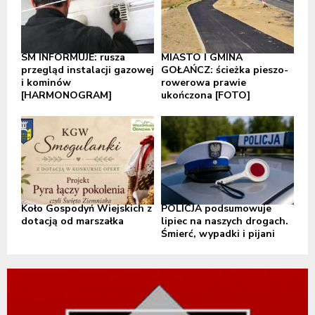
SM INFORMUJE: rusza
MIASTO I GMINA
przegląd instalacji gazowej
GOŁAŃCZ: ścieżka pieszo-
i kominów
rowerowa prawie
[HARMONOGRAM]
ukończona [FOTO]
Koło Gospodyń Wiejskich z
POLICJA podsumowuje
dotacją od marszałka
lipiec na naszych drogach.
Śmierć, wypadki i pijani