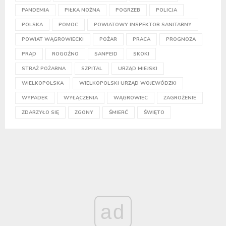
PANDEMIA
PIŁKA NOŻNA
POGRZEB
POLICJA
POLSKA
POMOC
POWIATOWY INSPEKTOR SANITARNY
POWIAT WĄGROWIECKI
POŻAR
PRACA
PROGNOZA
PRĄD
ROGOŹNO
SANPEID
SKOKI
STRAŻ POŻARNA
SZPITAL
URZĄD MIEJSKI
WIELKOPOLSKA
WIELKOPOLSKI URZĄD WOJEWÓDZKI
WYPADEK
WYŁĄCZENIA
WĄGROWIEC
ZAGROŻENIE
ZDARZYŁO SIĘ
ZGONY
ŚMIERĆ
ŚWIĘTO
ad