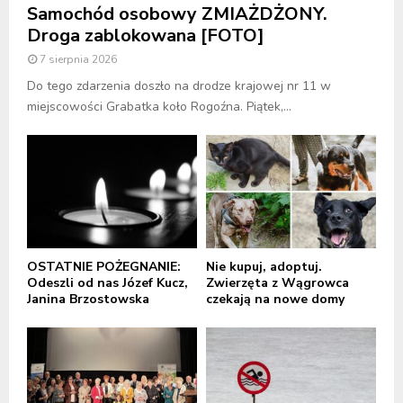
Samochód osobowy ZMIAŻDŻONY.
Droga zablokowana [FOTO]
7 sierpnia 2026
Do tego zdarzenia doszło na drodze krajowej nr 11 w
miejscowości Grabatka koło Rogoźna. Piątek,...
OSTATNIE POŻEGNANIE:
Nie kupuj, adoptuj.
Odeszli od nas Józef Kucz,
Zwierzęta z Wągrowca
Janina Brzostowska
czekają na nowe domy