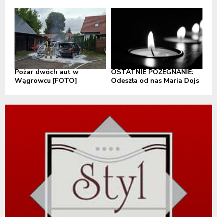
Pożar dwóch aut w
OSTATNIE POŻEGNANIE:
Wągrowcu [FOTO]
Odeszła od nas Maria Dojs