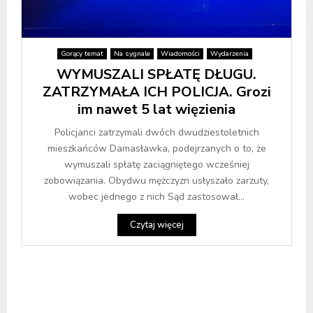
Gorący temat
Na sygnale
Wiadomości
Wydarzenia
WYMUSZALI SPŁATĘ DŁUGU.
ZATRZYMAŁA ICH POLICJA. Grozi
im nawet 5 lat więzienia
Policjanci zatrzymali dwóch dwudziestoletnich
mieszkańców Damasławka, podejrzanych o to, że
wymuszali spłatę zaciągniętego wcześniej
zobowiązania. Obydwu mężczyzn usłyszało zarzuty,
wobec jednego z nich Sąd zastosował...
Czytaj więcej