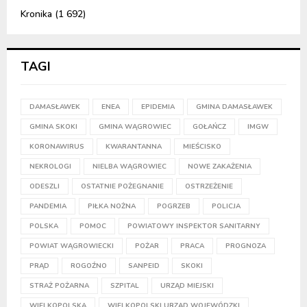
Kronika
(1 692)
TAGI
DAMASŁAWEK
ENEA
EPIDEMIA
GMINA DAMASŁAWEK
GMINA SKOKI
GMINA WĄGROWIEC
GOŁAŃCZ
IMGW
KORONAWIRUS
KWARANTANNA
MIEŚCISKO
NEKROLOGI
NIELBA WĄGROWIEC
NOWE ZAKAŻENIA
ODESZLI
OSTATNIE POŻEGNANIE
OSTRZEŻENIE
PANDEMIA
PIŁKA NOŻNA
POGRZEB
POLICJA
POLSKA
POMOC
POWIATOWY INSPEKTOR SANITARNY
POWIAT WĄGROWIECKI
POŻAR
PRACA
PROGNOZA
PRĄD
ROGOŹNO
SANPEID
SKOKI
STRAŻ POŻARNA
SZPITAL
URZĄD MIEJSKI
WIELKOPOLSKA
WIELKOPOLSKI URZĄD WOJEWÓDZKI