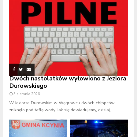
Dwóch nastolatków wyłowiono z Jeziora
Durowskiego
5 sierpnia 2026
W Jeziorze Durowskim w Wągrowcu dwóch chłopców
zniknęło pod taflą wody. Jak się dowiadujemy, dzisiaj,...