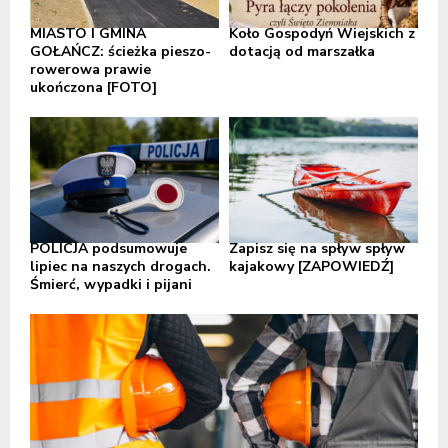
MIASTO I GMINA
Koło Gospodyń Wiejskich z
GOŁAŃCZ: ścieżka pieszo-
dotacją od marszałka
rowerowa prawie
ukończona [FOTO]
POLICJA podsumowuje
Zapisz się na spływ spływ
lipiec na naszych drogach.
kajakowy [ZAPOWIEDŹ]
Śmierć, wypadki i pijani