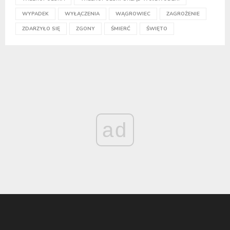
WYPADEK
WYŁĄCZENIA
WĄGROWIEC
ZAGROŻENIE
ZDARZYŁO SIĘ
ZGONY
ŚMIERĆ
ŚWIĘTO
ad