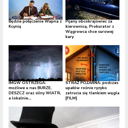
Będzie połączenie Wapna z
Pijany obcokrajowiec za
Kcynią
kierownicą. Prokurator z
Wągrowca chce surowej
kary
IMGW OSTRZEGA:
STRAŻ POŻARNA: podczas
możliwe u nas BURZE,
upałów rośnie ryzyko
DESZCZ oraz silny WIATR,
zatrucia się tlenkiem węgla
a lokalnie...
[FILM]