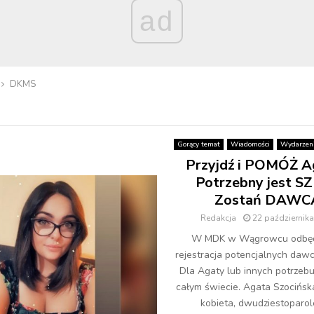
ad
DKMS
Gorący temat
Wiadomości
Wydarzen
Przyjdź i POMÓŻ A
Potrzebny jest SZ
Zostań DAWC
Redakcja
22 październik
W MDK w Wągrowcu odbędz
rejestracja potencjalnych daw
Dla Agaty lub innych potrzeb
całym świecie. Agata Szocińsk
kobieta, dwudziestoparol