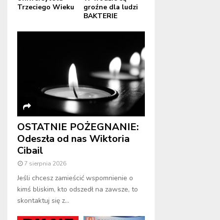
Trzeciego Wieku
groźne dla ludzi
BAKTERIE
OSTATNIE POŻEGNANIE:
Odeszła od nas Wiktoria
Cibail
7 sierpnia 2026
Jeśli chcesz zamieścić wspomnienie o
kimś bliskim, kto odszedł na zawsze, to
skontaktuj się z...