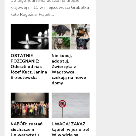
Do tego zdarzenia doszło na drodze
krajowej nr 11 w miejscowości Grabatka
koło Rogoźna. Piątek,...
OSTATNIE
Nie kupuj,
POŻEGNANIE:
adoptuj.
Odeszli od nas
Zwierzęta z
Józef Kucz, Janina
Wągrowca
Brzostowska
czekają na nowe
domy
NABÓR: zostań
UWAGA! ZAKAZ
słuchaczem
kąpieli w jeziorze!
Uniwersytetu
W wodzie są