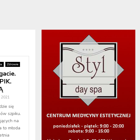
ia
Zdrowie
gacie.
PIK.
Ą
a 2021
ie się
ców szpiku.
ujących na
a to młoda
etnia