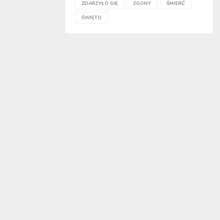
ZDARZYŁO SIĘ
ZGONY
ŚMIERĆ
ŚWIĘTO