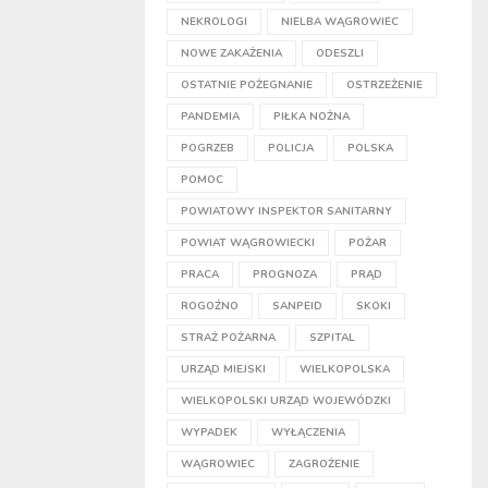
NEKROLOGI
NIELBA WĄGROWIEC
NOWE ZAKAŻENIA
ODESZLI
OSTATNIE POŻEGNANIE
OSTRZEŻENIE
PANDEMIA
PIŁKA NOŻNA
POGRZEB
POLICJA
POLSKA
POMOC
POWIATOWY INSPEKTOR SANITARNY
POWIAT WĄGROWIECKI
POŻAR
PRACA
PROGNOZA
PRĄD
ROGOŹNO
SANPEID
SKOKI
STRAŻ POŻARNA
SZPITAL
URZĄD MIEJSKI
WIELKOPOLSKA
WIELKOPOLSKI URZĄD WOJEWÓDZKI
WYPADEK
WYŁĄCZENIA
WĄGROWIEC
ZAGROŻENIE