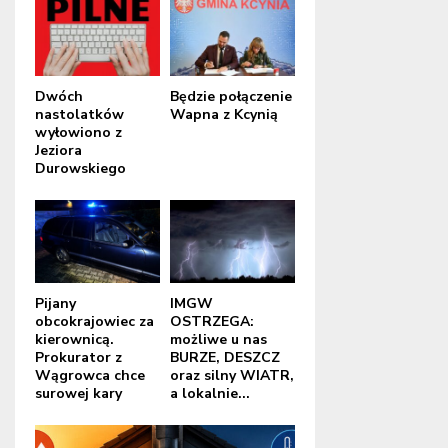
Dwóch
Będzie połączenie
nastolatków
Wapna z Kcynią
wyłowiono z
Jeziora
Durowskiego
Pijany
IMGW
obcokrajowiec za
OSTRZEGA:
kierownicą.
możliwe u nas
Prokurator z
BURZE, DESZCZ
Wągrowca chce
oraz silny WIATR,
surowej kary
a lokalnie...