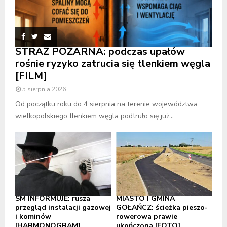
STRAŻ POŻARNA: podczas upałów
rośnie ryzyko zatrucia się tlenkiem węgla
[FILM]
5 sierpnia 2026
Od początku roku do 4 sierpnia na terenie województwa
wielkopolskiego tlenkiem węgla podtruło się już...
SM INFORMUJE: rusza
MIASTO I GMINA
przegląd instalacji gazowej
GOŁAŃCZ: ścieżka pieszo-
i kominów
rowerowa prawie
[HARMONOGRAM]
ukończona [FOTO]