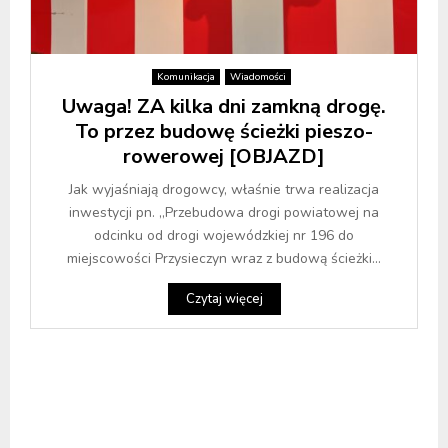
Komunikacja
Wiadomości
Uwaga! ZA kilka dni zamkną drogę.
To przez budowę ścieżki pieszo-
rowerowej [OBJAZD]
Jak wyjaśniają drogowcy, właśnie trwa realizacja
inwestycji pn. „Przebudowa drogi powiatowej na
odcinku od drogi wojewódzkiej nr 196 do
miejscowości Przysieczyn wraz z budową ścieżki...
Czytaj więcej