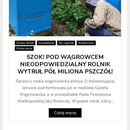
Gorący temat
Gospodarka
Na sygnale
Wiadomości
Wydarzenia
SZOK! POD WĄGROWCEM
NIEODPOWIEDZIALNY ROLNIK
WYTRUŁ PÓŁ MILIONA PSZCZÓŁ!
Sprawcy szuka wągrowiecka policja. O bulwersującej
sprawie poinformowała już w niedzielę Gazeta
Wągrowiecka, a w poniedziałek Rada Powiatowa
Wielkopolskiej Izby Rolniczej. W piątek rolnik, który...
Czytaj więcej