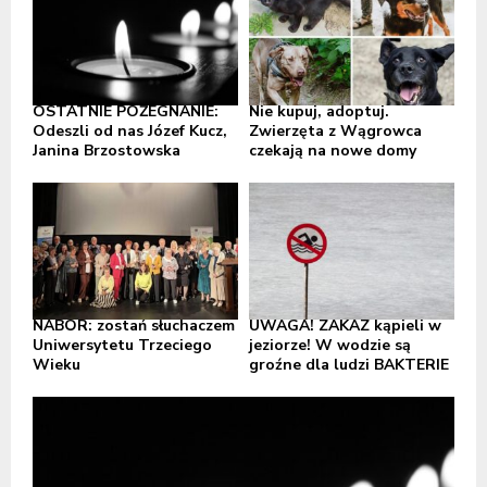
OSTATNIE POŻEGNANIE:
Nie kupuj, adoptuj.
Odeszli od nas Józef Kucz,
Zwierzęta z Wągrowca
Janina Brzostowska
czekają na nowe domy
NABÓR: zostań słuchaczem
UWAGA! ZAKAZ kąpieli w
Uniwersytetu Trzeciego
jeziorze! W wodzie są
Wieku
groźne dla ludzi BAKTERIE