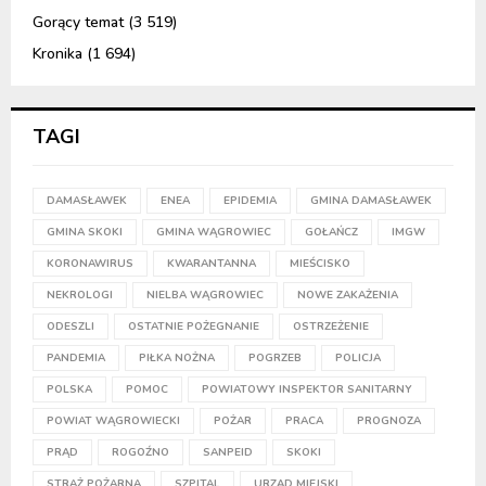
Gorący temat
(3 519)
Kronika
(1 694)
TAGI
DAMASŁAWEK
ENEA
EPIDEMIA
GMINA DAMASŁAWEK
GMINA SKOKI
GMINA WĄGROWIEC
GOŁAŃCZ
IMGW
KORONAWIRUS
KWARANTANNA
MIEŚCISKO
NEKROLOGI
NIELBA WĄGROWIEC
NOWE ZAKAŻENIA
ODESZLI
OSTATNIE POŻEGNANIE
OSTRZEŻENIE
PANDEMIA
PIŁKA NOŻNA
POGRZEB
POLICJA
POLSKA
POMOC
POWIATOWY INSPEKTOR SANITARNY
POWIAT WĄGROWIECKI
POŻAR
PRACA
PROGNOZA
PRĄD
ROGOŹNO
SANPEID
SKOKI
STRAŻ POŻARNA
SZPITAL
URZĄD MIEJSKI