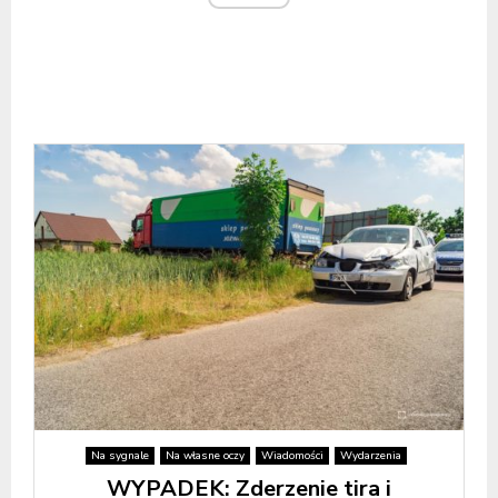
Na sygnale
Na własne oczy
Wiadomości
Wydarzenia
WYPADEK: Zderzenie tira i