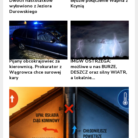
Dwóch nastolatków
Będzie połączenie Wapna z
wyłowiono z Jeziora
Kcynią
Durowskiego
Pijany obcokrajowiec za
IMGW OSTRZEGA:
kierownicą. Prokurator z
możliwe u nas BURZE,
Wągrowca chce surowej
DESZCZ oraz silny WIATR,
kary
a lokalnie...