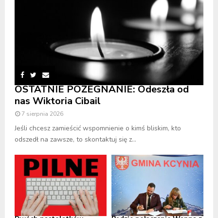
OSTATNIE POŻEGNANIE: Odeszła od
nas Wiktoria Cibail
7 sierpnia 2026
Jeśli chcesz zamieścić wspomnienie o kimś bliskim, kto
odszedł na zawsze, to skontaktuj się z...