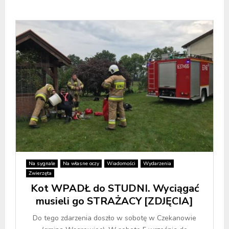
Na sygnale
Na własne oczy
Wiadomości
Wydarzenia
Zwierzęta
Kot WPADŁ do STUDNI. Wyciągać
musieli go STRAŻACY [ZDJĘCIA]
Do tego zdarzenia doszło w sobotę w Czekanowie