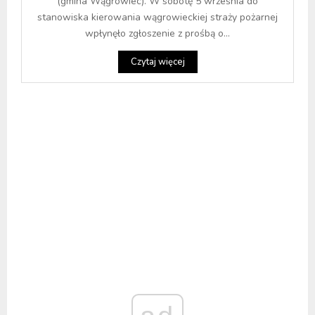
(gmina Wągrowiec). W sobotę 5 września do
stanowiska kierowania wągrowieckiej straży pożarnej
wpłynęło zgłoszenie z prośbą o...
Czytaj więcej