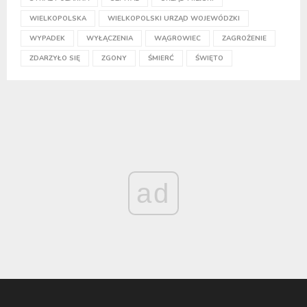
WIELKOPOLSKA
WIELKOPOLSKI URZĄD WOJEWÓDZKI
WYPADEK
WYŁĄCZENIA
WĄGROWIEC
ZAGROŻENIE
ZDARZYŁO SIĘ
ZGONY
ŚMIERĆ
ŚWIĘTO
ad