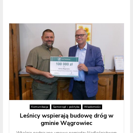
Komunikacja
Samorząd i polityka
Wiadomości
Leśnicy wspierają budowę dróg w
gminie Wągrowiec
Właśnie podpisano umowę pomiędzy Nadleśnictwem