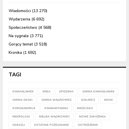
Wiadomości
(13 270)
Wydarzenia
(6 692)
Społeczeństwo
(4 568)
Na sygnale
(3 771)
Gorący temat
(3 518)
Kronika
(1 692)
TAGI
DAMASŁAWEK
ENEA
EPIDEMIA
GMINA DAMASŁAWEK
GMINA SKOKI
GMINA WĄGROWIEC
GOŁAŃCZ
IMGW
KORONAWIRUS
KWARANTANNA
MIEŚCISKO
NEKROLOGI
NIELBA WĄGROWIEC
NOWE ZAKAŻENIA
ODESZLI
OSTATNIE POŻEGNANIE
OSTRZEŻENIE