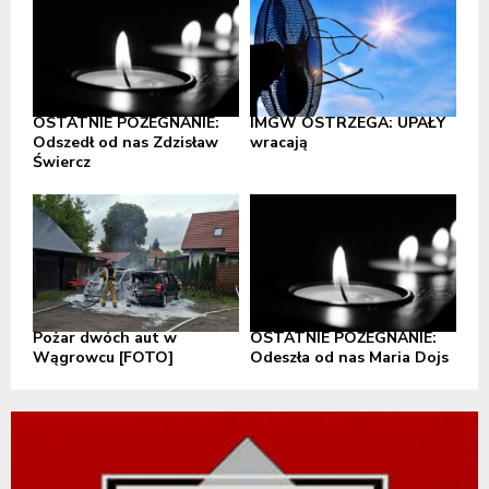
OSTATNIE POŻEGNANIE:
IMGW OSTRZEGA: UPAŁY
Odszedł od nas Zdzisław
wracają
Świercz
Pożar dwóch aut w
OSTATNIE POŻEGNANIE:
Wągrowcu [FOTO]
Odeszła od nas Maria Dojs