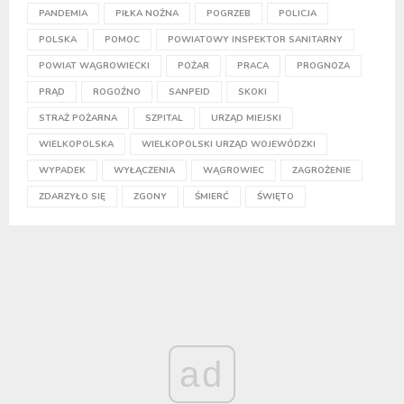
PANDEMIA
PIŁKA NOŻNA
POGRZEB
POLICJA
POLSKA
POMOC
POWIATOWY INSPEKTOR SANITARNY
POWIAT WĄGROWIECKI
POŻAR
PRACA
PROGNOZA
PRĄD
ROGOŹNO
SANPEID
SKOKI
STRAŻ POŻARNA
SZPITAL
URZĄD MIEJSKI
WIELKOPOLSKA
WIELKOPOLSKI URZĄD WOJEWÓDZKI
WYPADEK
WYŁĄCZENIA
WĄGROWIEC
ZAGROŻENIE
ZDARZYŁO SIĘ
ZGONY
ŚMIERĆ
ŚWIĘTO
ad