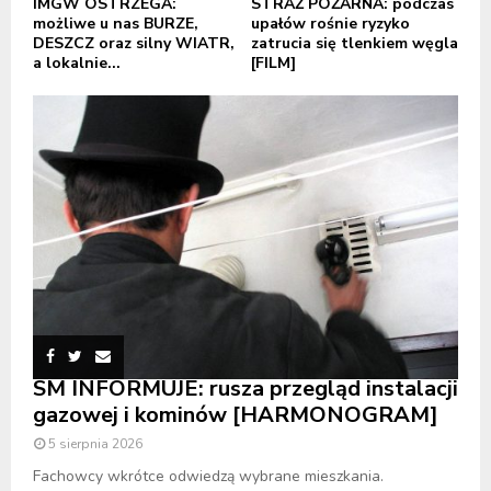
IMGW OSTRZEGA:
STRAŻ POŻARNA: podczas
możliwe u nas BURZE,
upałów rośnie ryzyko
DESZCZ oraz silny WIATR,
zatrucia się tlenkiem węgla
a lokalnie...
[FILM]
SM INFORMUJE: rusza przegląd instalacji
gazowej i kominów [HARMONOGRAM]
5 sierpnia 2026
Fachowcy wkrótce odwiedzą wybrane mieszkania.