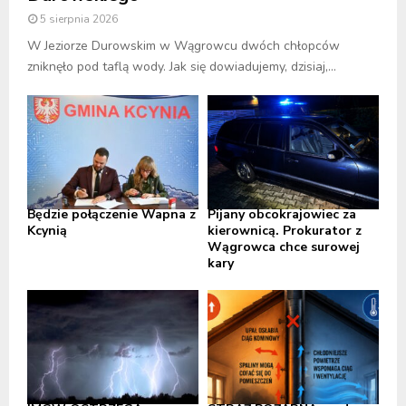
5 sierpnia 2026
W Jeziorze Durowskim w Wągrowcu dwóch chłopców
zniknęło pod taflą wody. Jak się dowiadujemy, dzisiaj,...
Będzie połączenie Wapna z
Pijany obcokrajowiec za
Kcynią
kierownicą. Prokurator z
Wągrowca chce surowej
kary