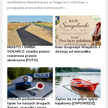
Spółdzielnia Mieszkaniowa w Wągrowcu informuje o
przeglądzie przewodów kominowych i...
MIASTO I GMINA
Koło Gospodyń Wiejskich z
GOŁAŃCZ: ścieżka pieszo-
dotacją od marszałka
rowerowa prawie
ukończona [FOTO]
POLICJA podsumowuje
Zapisz się na spływ spływ
lipiec na naszych drogach.
kajakowy [ZAPOWIEDŹ]
Śmierć, wypadki i pijani