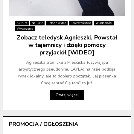
Kultura
Na luzie
Relacje wideo
Społeczeństwo
Wiadomości
Wydarzenia
Zobacz teledysk Agnieszki. Powstał
w tajemnicy i dzięki pomocy
przyjaciół [WIDEO]
Agnieszka Stanicka z Mieściska (używająca
artystycznego pseudonimu LAYLA) na razie podbija
rynek lokalny, ale to dopiero początek. Jej piosenka
„Chcę zabrać Cię tam” to już...
Czytaj więcej
PROMOCJA / OGŁOSZENIA