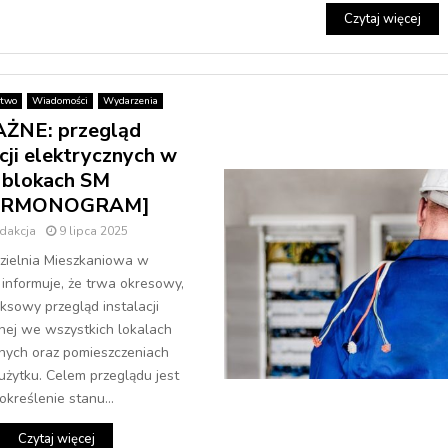
Czytaj więcej
stwo
Wiadomości
Wydarzenia
ŻNE: przegląd
acji elektrycznych w
blokach SM
ARMONOGRAM]
dakcja
9 lipca 2025
zielnia Mieszkaniowa w
nformuje, że trwa okresowy,
sowy przegląd instalacji
nej we wszystkich lokalach
nych oraz pomieszczeniach
żytku. Celem przeglądu jest
określenie stanu...
Czytaj więcej