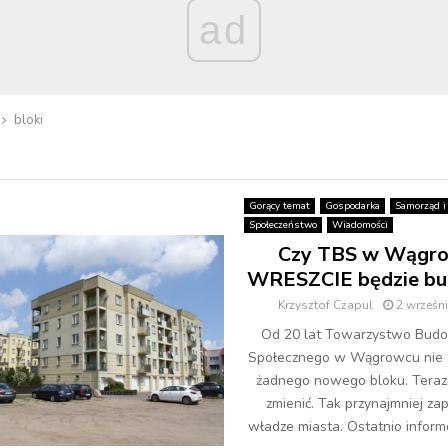
ad
bloki
Gorący temat
Gospodarka
Samorząd i 
Społeczeństwo
Wiadomości
Czy TBS w Wągr
WRESZCIE będzie b
Krzysztof Czapul
2 wrześn
Od 20 lat Towarzystwo Bud
Społecznego w Wągrowcu nie
żadnego nowego bloku. Teraz 
zmienić. Tak przynajmniej za
władze miasta. Ostatnio informo