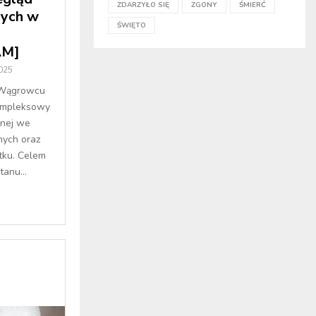
ZDARZYŁO SIĘ
ZGONY
ŚMIERĆ
nych w
ŚWIĘTO
M]
025
 Wągrowcu
kompleksowy
znej we
nych oraz
tku. Celem
tanu...