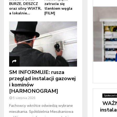
BURZE, DESZCZ
zatrucia się
oraz silny WIATR,
tlenkiem węgla
a lokalnie...
[FILM]
SM INFORMUJE: rusza
przegląd instalacji gazowej
i kominów
[HARMONOGRAM]
Społeczeń
5 sierpnia 2026
WAŻNE
Fachowcy wkrótce odwiedzą wybrane
instal
mieszkania. Spółdzielnia Mieszkaniowa