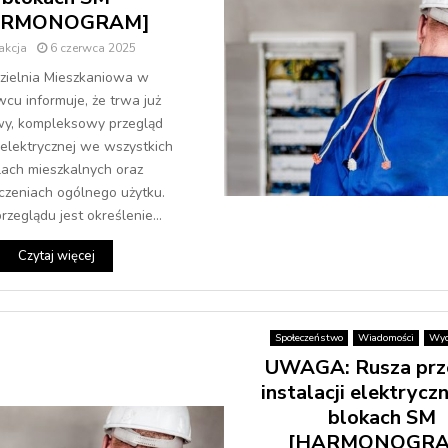
ARMONOGRAM]
akcja
6 czerwca 2025
zielnia Mieszkaniowa w
u informuje, że trwa już
y, kompleksowy przegląd
i elektrycznej we wszystkich
lach mieszkalnych oraz
czeniach ogólnego użytku.
zeglądu jest określenie...
Czytaj więcej
Społeczeństwo
Wiadomości
Wyd
UWAGA: Rusza prz
instalacji elektrycz
blokach SM
[HARMONOGRA