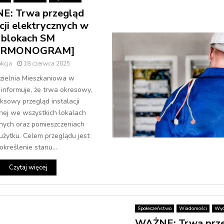
: Trwa przegląd
acji elektrycznych w
blokach SM
ARMONOGRAM]
kcja
18 czerwca 2025
zielnia Mieszkaniowa w
nformuje, że trwa okresowy,
sowy przegląd instalacji
nej we wszystkich lokalach
nych oraz pomieszczeniach
żytku. Celem przeglądu jest
określenie stanu...
Czytaj więcej
Społeczeństwo
Wiadomości
Wyd
WAŻNE: Trwa prz