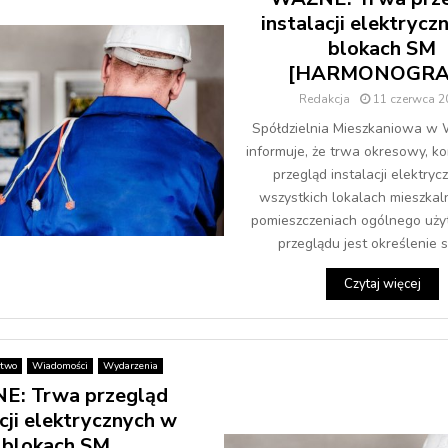
instalacji elektrycz
blokach SM
[HARMONOGRA
Redakcja
11 czerwca 2
Spółdzielnia Mieszkaniowa w
informuje, że trwa okresowy, 
przegląd instalacji elektryc
wszystkich lokalach mieszkal
pomieszczeniach ogólnego uży
przeglądu jest określenie s
Czytaj więcej
stwo
Wiadomości
Wydarzenia
: Trwa przegląd
acji elektrycznych w
blokach SM