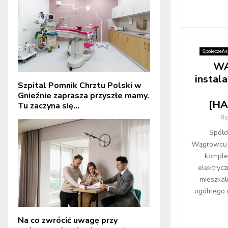
Społeczeń
WA
instal
Szpital Pomnik Chrztu Polski w
Gnieźnie zaprasza przyszłe mamy.
[H
Tu zaczyna się...
Re
Spółd
Wągrowcu i
komplek
elektrycz
mieszkal
ogólnego u
Na co zwrócić uwagę przy