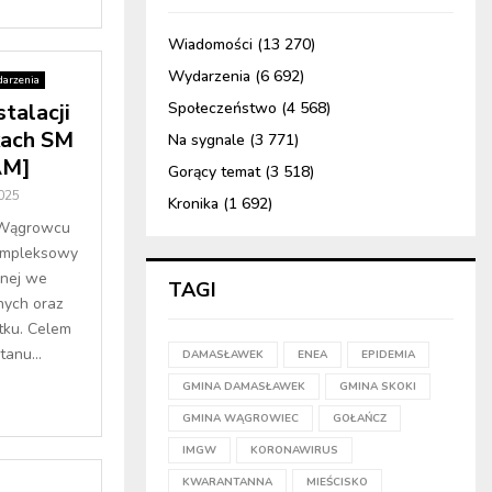
Wiadomości
(13 270)
Wydarzenia
(6 692)
arzenia
talacji
Społeczeństwo
(4 568)
kach SM
Na sygnale
(3 771)
M]
Gorący temat
(3 518)
025
Kronika
(1 692)
 Wągrowcu
kompleksowy
znej we
TAGI
nych oraz
tku. Celem
tanu...
DAMASŁAWEK
ENEA
EPIDEMIA
GMINA DAMASŁAWEK
GMINA SKOKI
GMINA WĄGROWIEC
GOŁAŃCZ
IMGW
KORONAWIRUS
KWARANTANNA
MIEŚCISKO