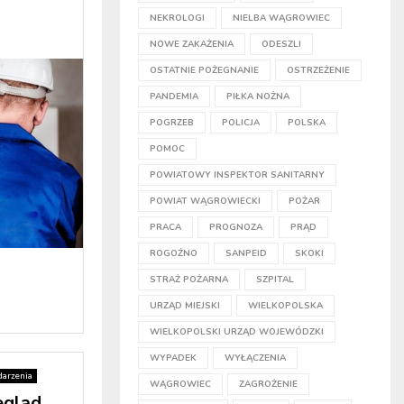
NEKROLOGI
NIELBA WĄGROWIEC
NOWE ZAKAŻENIA
ODESZLI
OSTATNIE POŻEGNANIE
OSTRZEŻENIE
PANDEMIA
PIŁKA NOŻNA
POGRZEB
POLICJA
POLSKA
POMOC
POWIATOWY INSPEKTOR SANITARNY
POWIAT WĄGROWIECKI
POŻAR
PRACA
PROGNOZA
PRĄD
ROGOŹNO
SANPEID
SKOKI
STRAŻ POŻARNA
SZPITAL
URZĄD MIEJSKI
WIELKOPOLSKA
WIELKOPOLSKI URZĄD WOJEWÓDZKI
WYPADEK
WYŁĄCZENIA
arzenia
WĄGROWIEC
ZAGROŻENIE
egląd