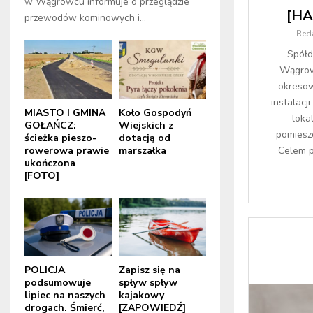
w Wągrowcu informuje o przeglądzie
[H
przewodów kominowych i...
Red
Spółd
Wągrowc
okresow
instalacj
MIASTO I GMINA
Koło Gospodyń
loka
GOŁAŃCZ:
Wiejskich z
pomiesz
ścieżka pieszo-
dotacją od
rowerowa prawie
marszałka
Celem pr
ukończona
[FOTO]
POLICJA
Zapisz się na
podsumowuje
spływ spływ
lipiec na naszych
kajakowy
drogach. Śmierć,
[ZAPOWIEDŹ]