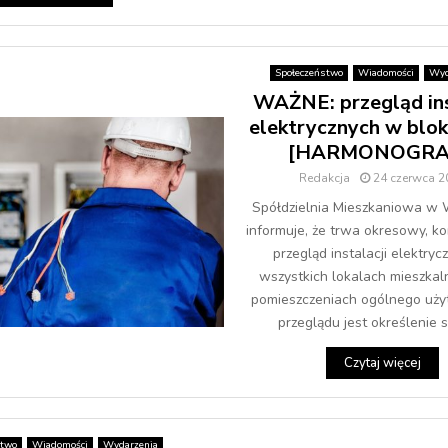
Społeczeństwo
Wiadomości
Wyd
WAŻNE: przegląd ins
elektrycznych w blo
[HARMONOGRA
Redakcja
24 czerwca 2
Spółdzielnia Mieszkaniowa w
informuje, że trwa okresowy, 
przegląd instalacji elektryc
wszystkich lokalach mieszkal
pomieszczeniach ogólnego uży
przeglądu jest określenie s
Czytaj więcej
stwo
Wiadomości
Wydarzenia