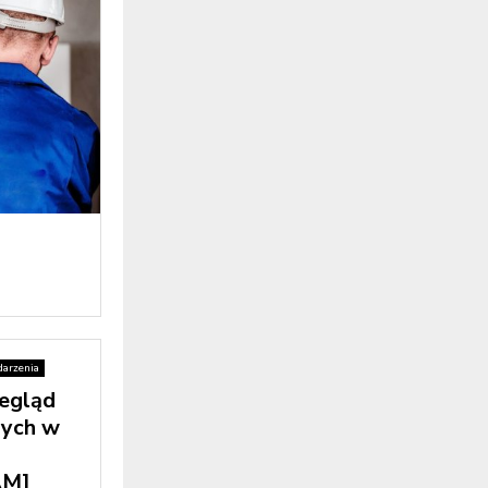
arzenia
egląd
nych w
M]