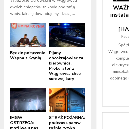
W Jeziorze Durowskim w Wągrowcu
WAŻNE
dwóch chłopców zniknęło pod taflą
instal
wody. Jak się dowiadujemy, dzisiaj,...
[H
Reda
Spółd
Wągrowcu i
Będzie połączenie
Pijany
Wapna z Kcynią
obcokrajowiec za
komplek
kierownicą.
elektrycz
Prokurator z
mieszkal
Wągrowca chce
ogólnego u
surowej kary
IMGW
STRAŻ POŻARNA:
OSTRZEGA:
podczas upałów
możliwe u nas
rośnie ryzyko