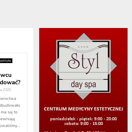
polityka
owcu
udować?
ia 2025
ownictwa
 zbudowało
ma się to
pewniają
waliśmy,...