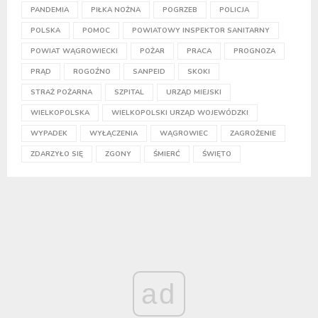
PANDEMIA
PIŁKA NOŻNA
POGRZEB
POLICJA
POLSKA
POMOC
POWIATOWY INSPEKTOR SANITARNY
POWIAT WĄGROWIECKI
POŻAR
PRACA
PROGNOZA
PRĄD
ROGOŹNO
SANPEID
SKOKI
STRAŻ POŻARNA
SZPITAL
URZĄD MIEJSKI
WIELKOPOLSKA
WIELKOPOLSKI URZĄD WOJEWÓDZKI
WYPADEK
WYŁĄCZENIA
WĄGROWIEC
ZAGROŻENIE
ZDARZYŁO SIĘ
ZGONY
ŚMIERĆ
ŚWIĘTO
ad