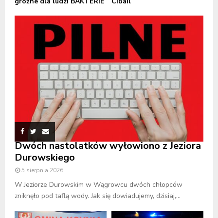
groźne dla ludzi BAKTERIE
Cibail
Dwóch nastolatków wyłowiono z Jeziora
Durowskiego
5 sierpnia 2026
W Jeziorze Durowskim w Wągrowcu dwóch chłopców
zniknęło pod taflą wody. Jak się dowiadujemy, dzisiaj,...