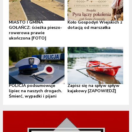
MIASTO I GMINA
Koło Gospodyń Wiejskich z
GOŁAŃCZ: ścieżka pieszo-
dotacją od marszałka
rowerowa prawie
ukończona [FOTO]
POLICJA podsumowuje
Zapisz się na spływ spływ
lipiec na naszych drogach.
kajakowy [ZAPOWIEDŹ]
Śmierć, wypadki i pijani