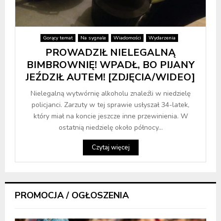
Gorący temat
Na sygnale
Wiadomości
Wydarzenia
PROWADZIŁ NIELEGALNĄ
BIMBROWNIĘ! WPADŁ, BO PIJANY
JEŹDZIŁ AUTEM! [ZDJĘCIA/WIDEO]
Nielegalną wytwórnię alkoholu znaleźli w niedzielę
policjanci. Zarzuty w tej sprawie usłyszał 34-latek,
który miał na koncie jeszcze inne przewinienia. W
ostatnią niedzielę około północy...
Czytaj więcej
PROMOCJA / OGŁOSZENIA