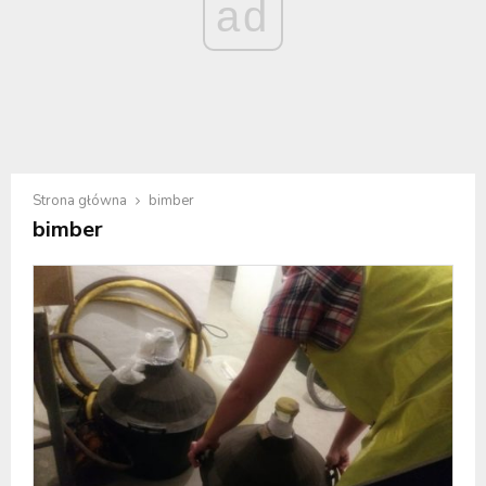
ad
Strona główna
bimber
bimber