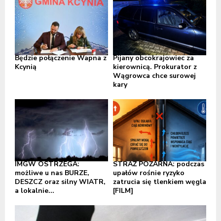
Będzie połączenie Wapna z
Pijany obcokrajowiec za
Kcynią
kierownicą. Prokurator z
Wągrowca chce surowej
kary
IMGW OSTRZEGA:
STRAŻ POŻARNA: podczas
możliwe u nas BURZE,
upałów rośnie ryzyko
DESZCZ oraz silny WIATR,
zatrucia się tlenkiem węgla
a lokalnie...
[FILM]