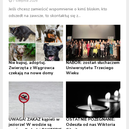
7 sierpnia 2026
Jeśli chcesz zamieścić wspomnienie o kimś bliskim, kto
odszedł na zawsze, to skontaktuj się z...
Nie kupuj, adoptuj.
NABÓR: zostań słuchaczem
Zwierzęta z Wągrowca
Uniwersytetu Trzeciego
czekają na nowe domy
Wieku
UWAGA! ZAKAZ kąpieli w
OSTATNIE POŻEGNANIE:
jeziorze! W wodzie są
Odeszła od nas Wiktoria