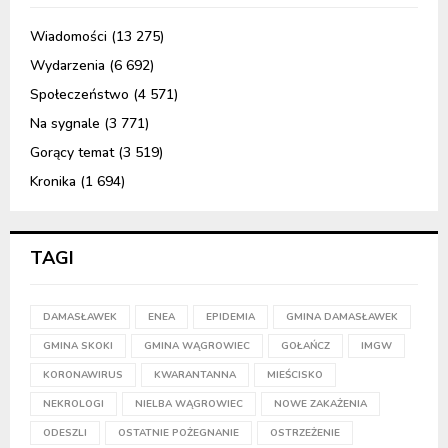
Wiadomości
(13 275)
Wydarzenia
(6 692)
Społeczeństwo
(4 571)
Na sygnale
(3 771)
Gorący temat
(3 519)
Kronika
(1 694)
TAGI
DAMASŁAWEK
ENEA
EPIDEMIA
GMINA DAMASŁAWEK
GMINA SKOKI
GMINA WĄGROWIEC
GOŁAŃCZ
IMGW
KORONAWIRUS
KWARANTANNA
MIEŚCISKO
NEKROLOGI
NIELBA WĄGROWIEC
NOWE ZAKAŻENIA
ODESZLI
OSTATNIE POŻEGNANIE
OSTRZEŻENIE