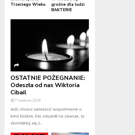
Trzeciego Wieku
groźne dla ludzi
BAKTERIE
OSTATNIE POŻEGNANIE:
Odeszła od nas Wiktoria
Cibail
7 sierpnia 2026
Jeśli chcesz zamieścić wspomnienie o
kimś bliskim, kto odszedł na zawsze, to
skontaktuj się z...