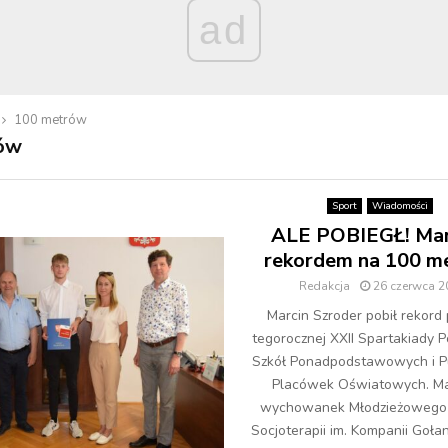
ad
100 metrów
ów
Sport
Wiadomości
ALE POBIEGŁ! Mar
rekordem na 100 m
Redakcja
26 czerwca 2
Marcin Szroder pobił rekord
tegorocznej XXII Spartakiady 
Szkół Ponadpodstawowych i P
Placówek Oświatowych. Ma
wychowanek Młodzieżowego
Socjoterapii im. Kompanii Gołani