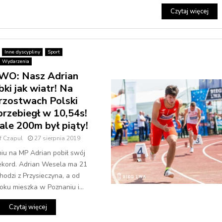
Czytaj więcej
Inne dyscypliny
Sport
Wydarzenia
O: Nasz Adrian
bki jak wiatr! Na
rzostwach Polski
rzebiegł w 10,54s!
ale 200m był piąty!
f Czapul
27 sierpnia 2019
u na MP Adrian pobił swój
ekord. Adrian Wesela ma 21
chodzi z Przysieczyna, a od
oku mieszka w Poznaniu i...
Czytaj więcej