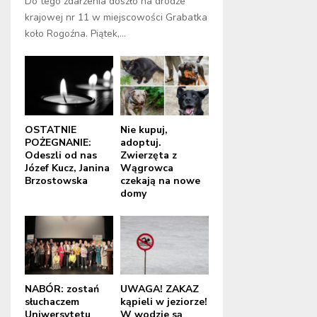
Do tego zdarzenia doszło na drodze
krajowej nr 11 w miejscowości Grabatka
koło Rogoźna. Piątek,...
OSTATNIE
Nie kupuj,
POŻEGNANIE:
adoptuj.
Odeszli od nas
Zwierzęta z
Józef Kucz, Janina
Wągrowca
Brzostowska
czekają na nowe
domy
NABÓR: zostań
UWAGA! ZAKAZ
słuchaczem
kąpieli w jeziorze!
Uniwersytetu
W wodzie są