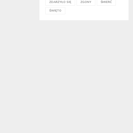
ZDARZYŁO SIĘ
ZGONY
ŚMIERĆ
ŚWIĘTO