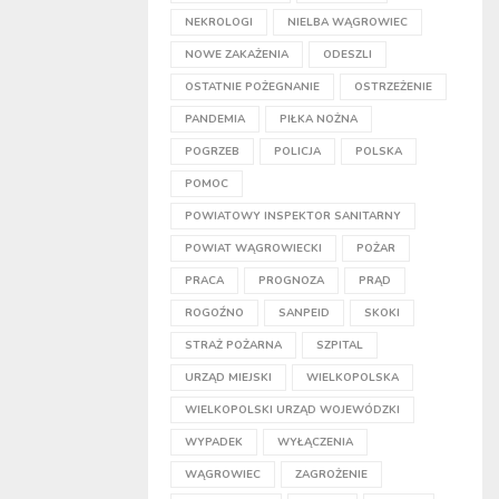
NEKROLOGI
NIELBA WĄGROWIEC
NOWE ZAKAŻENIA
ODESZLI
OSTATNIE POŻEGNANIE
OSTRZEŻENIE
PANDEMIA
PIŁKA NOŻNA
POGRZEB
POLICJA
POLSKA
POMOC
POWIATOWY INSPEKTOR SANITARNY
POWIAT WĄGROWIECKI
POŻAR
PRACA
PROGNOZA
PRĄD
ROGOŹNO
SANPEID
SKOKI
STRAŻ POŻARNA
SZPITAL
URZĄD MIEJSKI
WIELKOPOLSKA
WIELKOPOLSKI URZĄD WOJEWÓDZKI
WYPADEK
WYŁĄCZENIA
WĄGROWIEC
ZAGROŻENIE