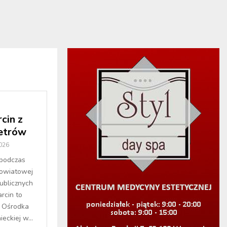
cin z
etrów
026
 podczas
Powiatowej
ublicznych
rcin to
 Ośrodka
eckiej w...