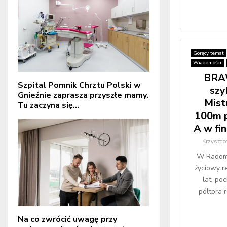
Gorący temat
Wiadomości
BRAW
Szpital Pomnik Chrztu Polski w
szy
Gnieźnie zaprasza przyszłe mamy.
Mist
Tu zaczyna się...
100m p
A w fin
Krzyszto
W Radomi
życiowy r
lat, po
półtora r
Na co zwrócić uwagę przy