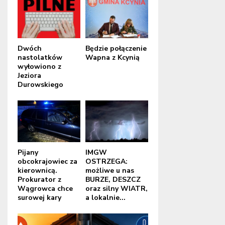
Dwóch
Będzie połączenie
nastolatków
Wapna z Kcynią
wyłowiono z
Jeziora
Durowskiego
Pijany
IMGW
obcokrajowiec za
OSTRZEGA:
kierownicą.
możliwe u nas
Prokurator z
BURZE, DESZCZ
Wągrowca chce
oraz silny WIATR,
surowej kary
a lokalnie...