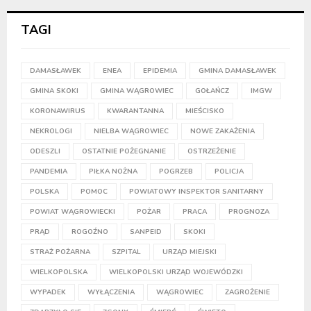
TAGI
DAMASŁAWEK
ENEA
EPIDEMIA
GMINA DAMASŁAWEK
GMINA SKOKI
GMINA WĄGROWIEC
GOŁAŃCZ
IMGW
KORONAWIRUS
KWARANTANNA
MIEŚCISKO
NEKROLOGI
NIELBA WĄGROWIEC
NOWE ZAKAŻENIA
ODESZLI
OSTATNIE POŻEGNANIE
OSTRZEŻENIE
PANDEMIA
PIŁKA NOŻNA
POGRZEB
POLICJA
POLSKA
POMOC
POWIATOWY INSPEKTOR SANITARNY
POWIAT WĄGROWIECKI
POŻAR
PRACA
PROGNOZA
PRĄD
ROGOŹNO
SANPEID
SKOKI
STRAŻ POŻARNA
SZPITAL
URZĄD MIEJSKI
WIELKOPOLSKA
WIELKOPOLSKI URZĄD WOJEWÓDZKI
WYPADEK
WYŁĄCZENIA
WĄGROWIEC
ZAGROŻENIE