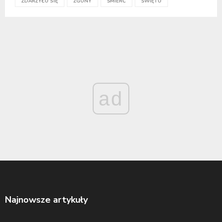
ZDARZYŁO SIĘ
ZGONY
ŚMIERĆ
ŚWIĘTO
ad
Najnowsze artykuły