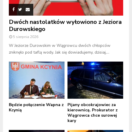
Dwóch nastolatków wyłowiono z Jeziora
Durowskiego
5 sierpnia 2026
W Jeziorze Durowskim w Wągrowcu dwóch chłopców
zniknęło pod taflą wody. Jak się dowiadujemy, dzisiaj,...
Będzie połączenie Wapna z
Pijany obcokrajowiec za
Kcynią
kierownicą. Prokurator z
Wągrowca chce surowej
kary