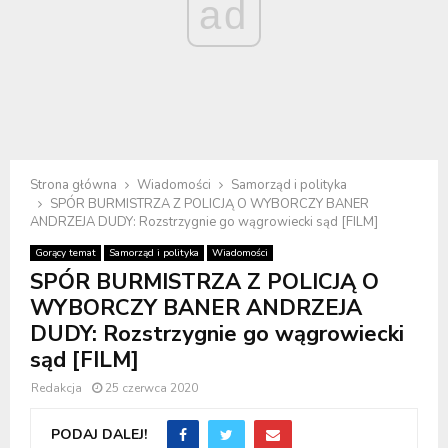
ad
Strona główna
Wiadomości
Samorząd i polityka
SPÓR BURMISTRZA Z POLICJĄ O WYBORCZY BANER
ANDRZEJA DUDY: Rozstrzygnie go wągrowiecki sąd [FILM]
Gorący temat
Samorząd i polityka
Wiadomości
SPÓR BURMISTRZA Z POLICJĄ O
WYBORCZY BANER ANDRZEJA
DUDY: Rozstrzygnie go wągrowiecki
sąd [FILM]
Redakcja
25 czerwca 2020
PODAJ DALEJ!