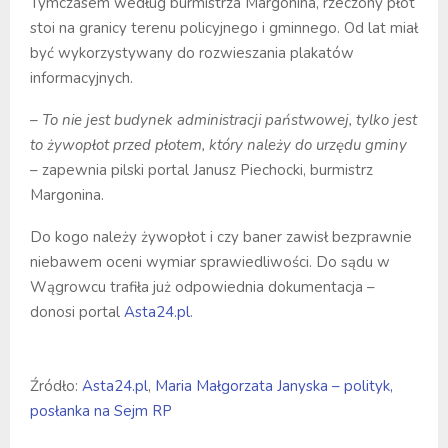
Tymczasem według burmistrza Margonina, rzeczony płot
stoi na granicy terenu policyjnego i gminnego. Od lat miał
być wykorzystywany do rozwieszania plakatów
informacyjnych.
– To nie jest budynek administracji państwowej, tylko jest
to żywopłot przed płotem, który należy do urzędu gminy
– zapewnia pilski portal Janusz Piechocki, burmistrz
Margonina.
Do kogo należy żywopłot i czy baner zawisł bezprawnie
niebawem oceni wymiar sprawiedliwości. Do sądu w
Wągrowcu trafiła już odpowiednia dokumentacja –
donosi portal
Asta24.pl
.
Źródło:
Asta24.pl
,
Maria Małgorzata Janyska – polityk,
posłanka na Sejm RP