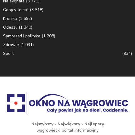
Na sygnale
(3 771)
Gorący temat
(3 518)
Kronika
(1 692)
Odeszli
(1 340)
Samorząd i polityka
(1 208)
Zdrowie
(1 031)
Sport
(934)
Najszybszy - Największy - Najlepszy
wągrowiecki portal informacyjny