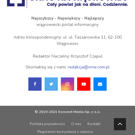
Najszybszy - Największy - Najlepszy
wągrowiecki portal informacyjny
Adres korespondencyjny: ul. ul. Taszarowska 11, 62-100
Wągrowiec
Redaktor Naczelny: Krzysztof Czapul
Skontaktuj się z nami:
redakcja@onw.com.pl
© 2019-2021 Koncent Media Sp. z o.o.
Polityka prywatności
O nas
Kontakt
Regulamin korzystania z serwisu