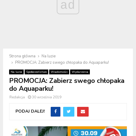
ad
Strona główna
Na luzie
PROMOCJA: Zabierz swego chłopaka do Aquaparku!
Na luzie
Społeczeństwo
Wiadomości
Wydarzenia
PROMOCJA: Zabierz swego chłopaka
do Aquaparku!
Redakcja
30 września 2019
PODAJ DALEJ!