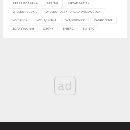
STRAŻ POŻARNA
SZPITAL
URZĄD MIEJSKI
WIELKOPOLSKA
WIELKOPOLSKI URZĄD WOJEWÓDZKI
WYPADEK
WYŁĄCZENIA
WĄGROWIEC
ZAGROŻENIE
ZDARZYŁO SIĘ
ZGONY
ŚMIERĆ
ŚWIĘTO
ad