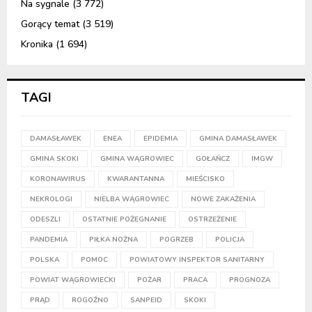
Na sygnale
(3 772)
Gorący temat
(3 519)
Kronika
(1 694)
TAGI
DAMASŁAWEK
ENEA
EPIDEMIA
GMINA DAMASŁAWEK
GMINA SKOKI
GMINA WĄGROWIEC
GOŁAŃCZ
IMGW
KORONAWIRUS
KWARANTANNA
MIEŚCISKO
NEKROLOGI
NIELBA WĄGROWIEC
NOWE ZAKAŻENIA
ODESZLI
OSTATNIE POŻEGNANIE
OSTRZEŻENIE
PANDEMIA
PIŁKA NOŻNA
POGRZEB
POLICJA
POLSKA
POMOC
POWIATOWY INSPEKTOR SANITARNY
POWIAT WĄGROWIECKI
POŻAR
PRACA
PROGNOZA
PRĄD
ROGOŹNO
SANPEID
SKOKI