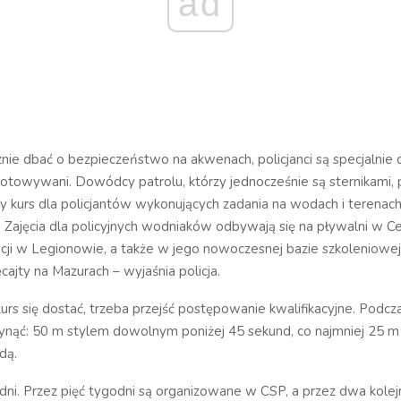
ad
nie dbać o bezpieczeństwo na akwenach, policjanci są specjalnie
otowywani. Dowódcy patrolu, którzy jednocześnie są sternikami,
ny kurs dla policjantów wykonujących zadania na wodach i terenac
 Zajęcia dla policyjnych wodniaków odbywają się na pływalni w C
icji w Legionowie, a także w jego nowoczesnej bazie szkoleniowej
cajty na Mazurach – wyjaśnia policja.
kurs się dostać, trzeba przejść postępowanie kwalifikacyjne. Podczas
ynąć: 50 m stylem dowolnym poniżej 45 sekund, co najmniej 25 m n
dą.
dni. Przez pięć tygodni są organizowane w CSP, a przez dwa kole