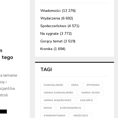
Wiadomości
(13 276)
Wydarzenia
(6 692)
Społeczeństwo
(4 571)
Na sygnale
(3 772)
Gorący temat
(3 519)
Kronika
(1 694)
m
d tego
TAGI
za łamanie
ię i
DAMASŁAWEK
ENEA
EPIDEMIA
licjantów
GMINA DAMASŁAWEK
GMINA SKOKI
troli
GMINA WĄGROWIEC
GOŁAŃCZ
IMGW
KORONAWIRUS
KWARANTANNA
MIEŚCISKO