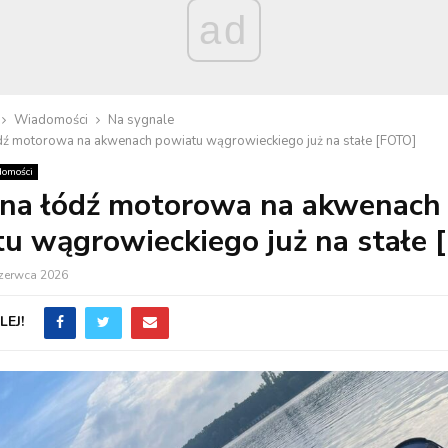
ad
Wiadomości
Na sygnale
ódź motorowa na akwenach powiatu wągrowieckiego już na stałe [FOTO]
omości
jna łódź motorowa na akwenach
u wągrowieckiego już na stałe
czerwca 2026
EJ!