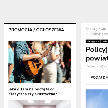
Strona główna
PROMOCJA / OGŁOSZENIA
Policyjna ł
Na sygnale
Wiad
Policy
powiat
Redakcja
9 
PODAJ DAL
Jaka gitara na początek?
Klasyczna czy akustyczna?