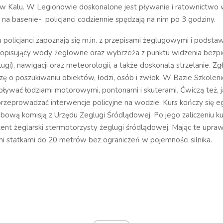
 w Kalu. W Legionowie doskonalone jest pływanie i ratownictwo
 na basenie- policjanci codziennie spędzają na nim po 3 godziny.
 policjanci zapoznają się m.in. z przepisami żeglugowymi i podstaw
 opisujący wody żeglowne oraz wybrzeża z punktu widzenia bezpie
ugi), nawigacji oraz meteorologii, a także doskonalą strzelanie. Zgł
ę o poszukiwaniu obiektów, łodzi, osób i zwłok. W Bazie Szkolen
. pływać łodziami motorowymi, pontonami i skuterami. Ćwiczą też, j
rzeprowadzać interwencje policyjne na wodzie. Kurs kończy się 
bową komisją z Urzędu Żeglugi Śródlądowej. Po jego zaliczeniu ku
ent żeglarski stermotorzysty żeglugi śródlądowej. Mając te upra
i statkami do 20 metrów bez ograniczeń w pojemności silnika.