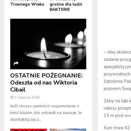
Trzeciego Wieku
groźne dla ludzi
BAKTERIE
– Aby skutecz
zadania przyg
specjalistycz
przywodnych.
OSTATNIE POŻEGNANIE:
Szkolenia Pol
Odeszła od nas Wiktoria
Cibail
jeziorem Świę
7 sierpnia 2026
Żeby na taki 
Jeśli chcesz zamieścić wspomnienie o
należy przepł
kimś bliskim, kto odszedł na zawsze, to
15 m pod wo
skontaktuj się z...
Kurs trwa 42 