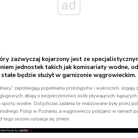
ad
tóry zazwyczaj kojarzony jest ze specjalistyczny
iem jednostek takich jak komisariaty wodne, o
 stałe będzie służył w garnizonie wągrowieckim.
dniacy” zapobiegają popełnianiu przestępstw i wykroczeń, ścigają 
glugowych, dbają o bezpieczeństwo osób pływających, kąpiących s
 sporty wodne. Dotychczas zadania te realizowane były przez po
odnego Policji w Poznaniu, a wągrowieccy policjanci w ramach pa
 tego sezonu sytuacja się zmieni.