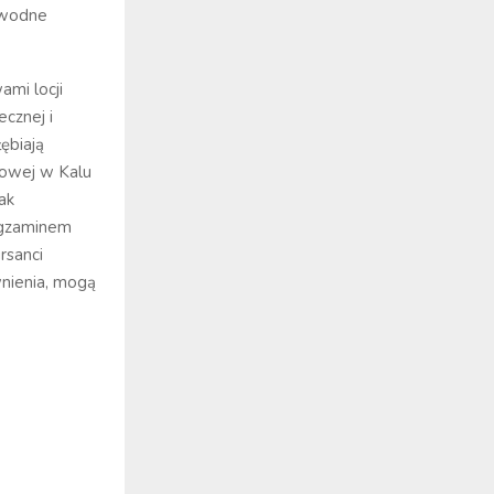
 wodne
ami locji
cznej i
ębiają
iowej w Kalu
ak
egzaminem
rsanci
wnienia, mogą