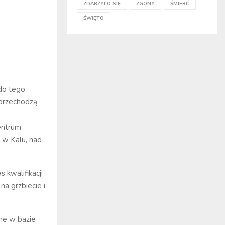
ZDARZYŁO SIĘ
ZGONY
ŚMIERĆ
ŚWIĘTO
 do tego
 przechodzą
h
entrum
 w Kalu, nad
 kwalifikacji
a grzbiecie i
jne w bazie