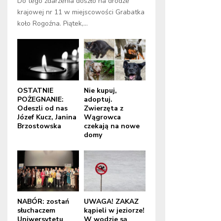
Do tego zdarzenia doszło na drodze
krajowej nr 11 w miejscowości Grabatka
koło Rogoźna. Piątek,...
OSTATNIE
Nie kupuj,
POŻEGNANIE:
adoptuj.
Odeszli od nas
Zwierzęta z
Józef Kucz, Janina
Wągrowca
Brzostowska
czekają na nowe
domy
NABÓR: zostań
UWAGA! ZAKAZ
słuchaczem
kąpieli w jeziorze!
Uniwersytetu
W wodzie są