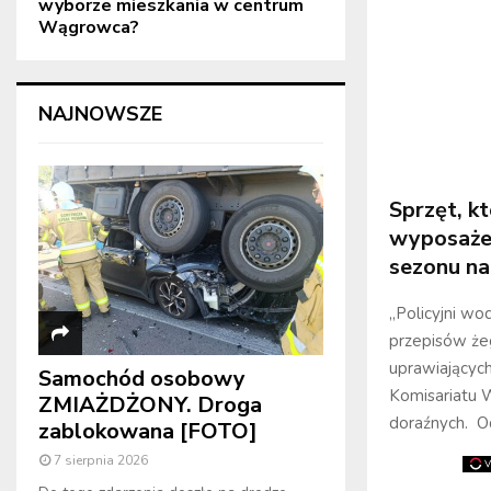
wyborze mieszkania w centrum
Wągrowca?
NAJNOWSZE
Sprzęt, k
wyposażen
sezonu na
„Policyjni wo
przepisów że
uprawiających
Samochód osobowy
Komisariatu W
ZMIAŻDŻONY. Droga
doraźnych. Od
zablokowana [FOTO]
7 sierpnia 2026