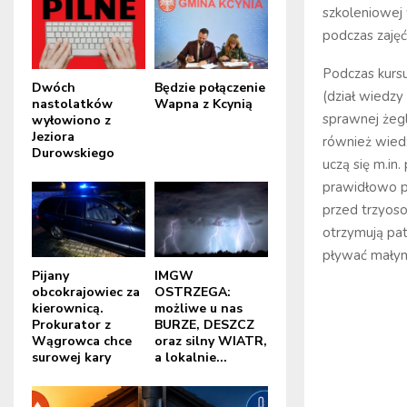
szkoleniowej
podczas zajęć
Podczas kursu
Dwóch
Będzie połączenie
(dział wiedzy
nastolatków
Wapna z Kcynią
sprawnej żegl
wyłowiono z
Jeziora
również wiedz
Durowskiego
uczą się m.in
prawidłowo p
przed trzyoso
otrzymują pat
pływać małym
Pijany
IMGW
obcokrajowiec za
OSTRZEGA:
kierownicą.
możliwe u nas
Prokurator z
BURZE, DESZCZ
Wągrowca chce
oraz silny WIATR,
surowej kary
a lokalnie...