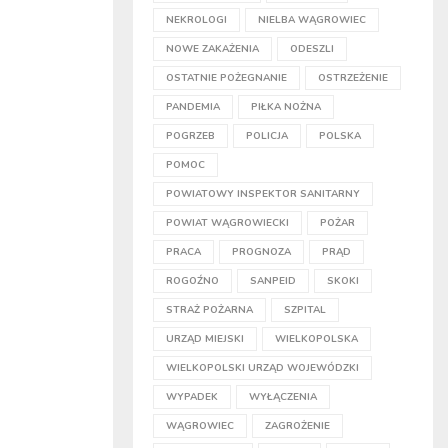
NEKROLOGI
NIELBA WĄGROWIEC
NOWE ZAKAŻENIA
ODESZLI
OSTATNIE POŻEGNANIE
OSTRZEŻENIE
PANDEMIA
PIŁKA NOŻNA
POGRZEB
POLICJA
POLSKA
POMOC
POWIATOWY INSPEKTOR SANITARNY
POWIAT WĄGROWIECKI
POŻAR
PRACA
PROGNOZA
PRĄD
ROGOŹNO
SANPEID
SKOKI
STRAŻ POŻARNA
SZPITAL
URZĄD MIEJSKI
WIELKOPOLSKA
WIELKOPOLSKI URZĄD WOJEWÓDZKI
WYPADEK
WYŁĄCZENIA
WĄGROWIEC
ZAGROŻENIE