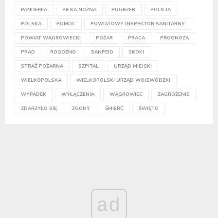
PANDEMIA
PIŁKA NOŻNA
POGRZEB
POLICJA
POLSKA
POMOC
POWIATOWY INSPEKTOR SANITARNY
POWIAT WĄGROWIECKI
POŻAR
PRACA
PROGNOZA
PRĄD
ROGOŹNO
SANPEID
SKOKI
STRAŻ POŻARNA
SZPITAL
URZĄD MIEJSKI
WIELKOPOLSKA
WIELKOPOLSKI URZĄD WOJEWÓDZKI
WYPADEK
WYŁĄCZENIA
WĄGROWIEC
ZAGROŻENIE
ZDARZYŁO SIĘ
ZGONY
ŚMIERĆ
ŚWIĘTO
ad