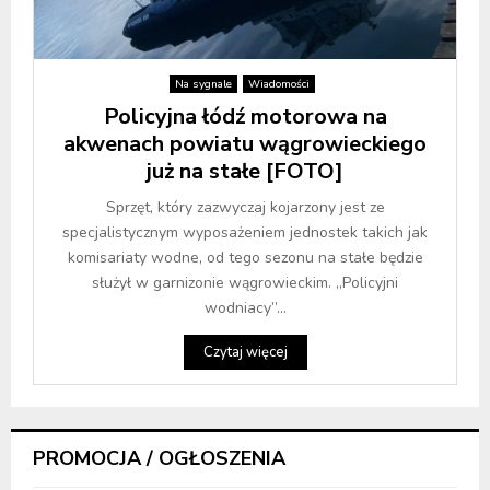
Na sygnale
Wiadomości
Policyjna łódź motorowa na
akwenach powiatu wągrowieckiego
już na stałe [FOTO]
Sprzęt, który zazwyczaj kojarzony jest ze
specjalistycznym wyposażeniem jednostek takich jak
komisariaty wodne, od tego sezonu na stałe będzie
służył w garnizonie wągrowieckim. „Policyjni
wodniacy”...
Czytaj więcej
PROMOCJA / OGŁOSZENIA