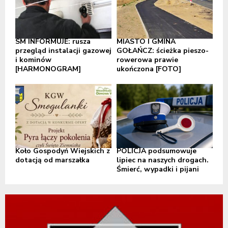
SM INFORMUJE: rusza
MIASTO I GMINA
przegląd instalacji gazowej
GOŁAŃCZ: ścieżka pieszo-
i kominów
rowerowa prawie
[HARMONOGRAM]
ukończona [FOTO]
Koło Gospodyń Wiejskich z
POLICJA podsumowuje
dotacją od marszałka
lipiec na naszych drogach.
Śmierć, wypadki i pijani