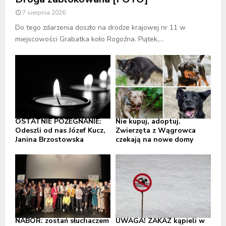
7 sierpnia 2026
Do tego zdarzenia doszło na drodze krajowej nr 11 w
miejscowości Grabatka koło Rogoźna. Piątek,...
OSTATNIE POŻEGNANIE:
Nie kupuj, adoptuj.
Odeszli od nas Józef Kucz,
Zwierzęta z Wągrowca
Janina Brzostowska
czekają na nowe domy
NABÓR: zostań słuchaczem
UWAGA! ZAKAZ kąpieli w