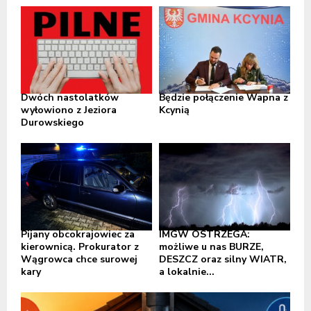
Dwóch nastolatków
Będzie połączenie Wapna z
wyłowiono z Jeziora
Kcynią
Durowskiego
Pijany obcokrajowiec za
IMGW OSTRZEGA:
kierownicą. Prokurator z
możliwe u nas BURZE,
Wągrowca chce surowej
DESZCZ oraz silny WIATR,
kary
a lokalnie...