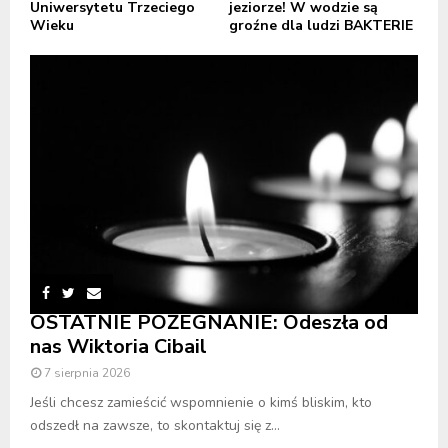
Uniwersytetu Trzeciego
jeziorze! W wodzie są
Wieku
groźne dla ludzi BAKTERIE
OSTATNIE POŻEGNANIE: Odeszła od
nas Wiktoria Cibail
7 sierpnia 2026
Jeśli chcesz zamieścić wspomnienie o kimś bliskim, kto
odszedł na zawsze, to skontaktuj się z...