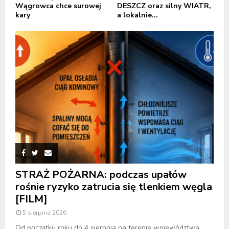
Wągrowca chce surowej
DESZCZ oraz silny WIATR,
kary
a lokalnie...
STRAŻ POŻARNA: podczas upałów
rośnie ryzyko zatrucia się tlenkiem węgla
[FILM]
5 sierpnia 2026
Od początku roku do 4 sierpnia na terenie województwa