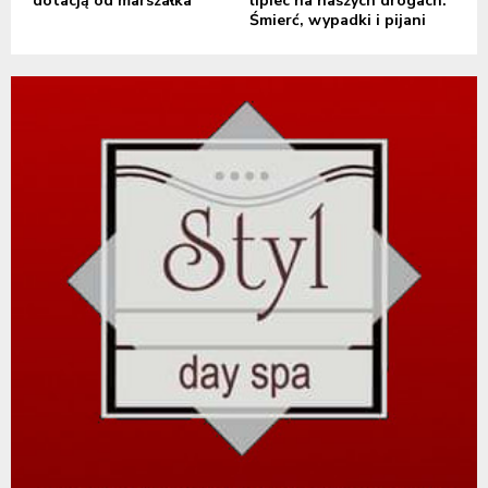
dotacją od marszałka
lipiec na naszych drogach.
Śmierć, wypadki i pijani