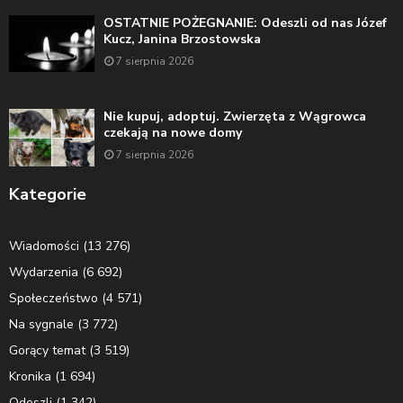
OSTATNIE POŻEGNANIE: Odeszli od nas Józef
Kucz, Janina Brzostowska
7 sierpnia 2026
Nie kupuj, adoptuj. Zwierzęta z Wągrowca
czekają na nowe domy
7 sierpnia 2026
Kategorie
Wiadomości
(13 276)
Wydarzenia
(6 692)
Społeczeństwo
(4 571)
Na sygnale
(3 772)
Gorący temat
(3 519)
Kronika
(1 694)
Odeszli
(1 342)