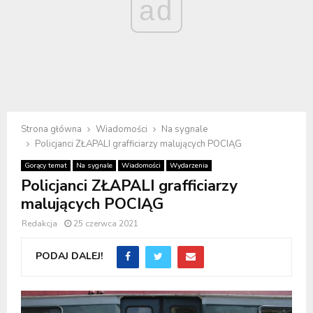
ad
Strona główna
Wiadomości
Na sygnale
Policjanci ZŁAPALI grafficiarzy malujących POCIĄG
Gorący temat
Na sygnale
Wiadomości
Wydarzenia
Policjanci ZŁAPALI grafficiarzy
malujących POCIĄG
Redakcja
25 czerwca 2021
PODAJ DALEJ!