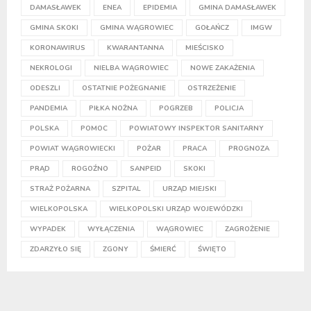
DAMASŁAWEK
ENEA
EPIDEMIA
GMINA DAMASŁAWEK
GMINA SKOKI
GMINA WĄGROWIEC
GOŁAŃCZ
IMGW
KORONAWIRUS
KWARANTANNA
MIEŚCISKO
NEKROLOGI
NIELBA WĄGROWIEC
NOWE ZAKAŻENIA
ODESZLI
OSTATNIE POŻEGNANIE
OSTRZEŻENIE
PANDEMIA
PIŁKA NOŻNA
POGRZEB
POLICJA
POLSKA
POMOC
POWIATOWY INSPEKTOR SANITARNY
POWIAT WĄGROWIECKI
POŻAR
PRACA
PROGNOZA
PRĄD
ROGOŹNO
SANPEID
SKOKI
STRAŻ POŻARNA
SZPITAL
URZĄD MIEJSKI
WIELKOPOLSKA
WIELKOPOLSKI URZĄD WOJEWÓDZKI
WYPADEK
WYŁĄCZENIA
WĄGROWIEC
ZAGROŻENIE
ZDARZYŁO SIĘ
ZGONY
ŚMIERĆ
ŚWIĘTO