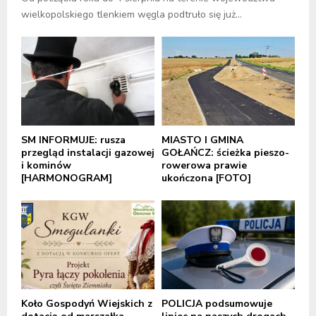
wielkopolskiego tlenkiem węgla podtruło się już...
SM INFORMUJE: rusza
MIASTO I GMINA
przegląd instalacji gazowej
GOŁAŃCZ: ścieżka pieszo-
i kominów
rowerowa prawie
[HARMONOGRAM]
ukończona [FOTO]
Koło Gospodyń Wiejskich z
POLICJA podsumowuje