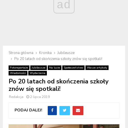
ad
Strona główna
Kronika
Jubileusze
Po 20 latach od skończenia szkoły znów się spotkali!
Fotoreportaże
Jubileusze
Na luzie
Społeczeństwo
Wasze artykuły
Wiadomości
Wydarzenia
Po 20 latach od skończenia szkoły
znów się spotkali!
Redakcja
2 lipca 2019
PODAJ DALEJ!