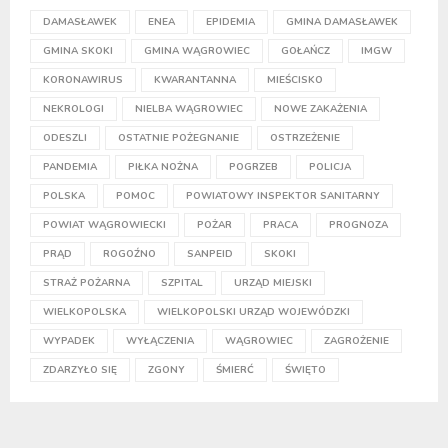
DAMASŁAWEK
ENEA
EPIDEMIA
GMINA DAMASŁAWEK
GMINA SKOKI
GMINA WĄGROWIEC
GOŁAŃCZ
IMGW
KORONAWIRUS
KWARANTANNA
MIEŚCISKO
NEKROLOGI
NIELBA WĄGROWIEC
NOWE ZAKAŻENIA
ODESZLI
OSTATNIE POŻEGNANIE
OSTRZEŻENIE
PANDEMIA
PIŁKA NOŻNA
POGRZEB
POLICJA
POLSKA
POMOC
POWIATOWY INSPEKTOR SANITARNY
POWIAT WĄGROWIECKI
POŻAR
PRACA
PROGNOZA
PRĄD
ROGOŹNO
SANPEID
SKOKI
STRAŻ POŻARNA
SZPITAL
URZĄD MIEJSKI
WIELKOPOLSKA
WIELKOPOLSKI URZĄD WOJEWÓDZKI
WYPADEK
WYŁĄCZENIA
WĄGROWIEC
ZAGROŻENIE
ZDARZYŁO SIĘ
ZGONY
ŚMIERĆ
ŚWIĘTO