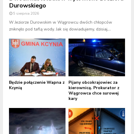
Durowskiego
5 sierpnia 2026
W Jeziorze Durowskim w Wągrowcu dwóch chłopców
zniknęło pod taflą wody. Jak się dowiadujemy, dzisiaj,...
Będzie połączenie Wapna z
Pijany obcokrajowiec za
Kcynią
kierownicą. Prokurator z
Wągrowca chce surowej
kary