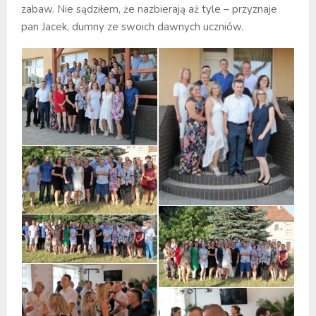
zabaw. Nie sądziłem, że nazbierają aż tyle – przyznaje
pan Jacek, dumny ze swoich dawnych uczniów.