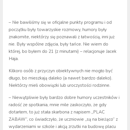
– Nie bawiliśmy się w oficjalne punkty programu i od
początku były towarzyskie rozmowy, humory były
znakomite, niektórzy się poznawali z łatwością, inni już
nie. Były wspólne zdjęcia, były tańce. Nie wiem do
której, bo byłem do 21 (z minutami) – relacjonuje Jacek
Haja.
Kilkoro osób z przyczyn obiektywnych nie mogło być
długo, bo mieszkają daleko (a nawet bardzo daleko).
Niektórzy mieli obowiązki lub uroczystości rodzinne.
– Niewątpliwie były bardzo dobre humory uczestników i
radość ze spotkania, mnie mile zaskoczyło, że gdy
dotarłem, to już stała skarbona z napisem „PLAC
ZABAW”, co świadczyło, że uczniowie „są na bieżąco” z
wydarzeniami w szkole i akcją zrzutki na budowę placu