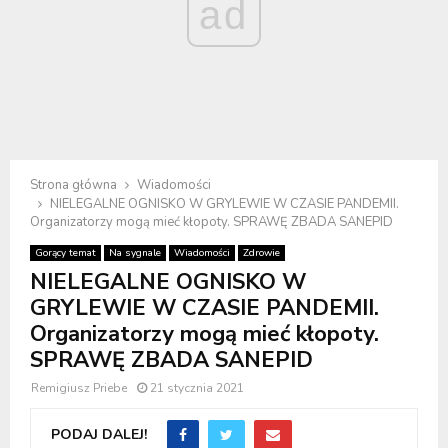
ad
Strona główna
Wiadomości
NIELEGALNE OGNISKO W GRYLEWIE W CZASIE PANDEMII.
Organizatorzy mogą mieć kłopoty. SPRAWĘ ZBADA SANEPID
Gorący temat
Na sygnale
Wiadomości
Zdrowie
NIELEGALNE OGNISKO W
GRYLEWIE W CZASIE PANDEMII.
Organizatorzy mogą mieć kłopoty.
SPRAWĘ ZBADA SANEPID
Remigiusz Priebe
21 stycznia 2021
PODAJ DALEJ!