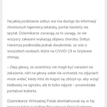
Na jakiej podstawie sołtys wsi ma dostęp do informacji
chronionych tajemnicą lekarską, portal niestety nie
spytał. Dziennikarze zwracają za to uwagę, że nie
wszyscy zakażeni wykazują objawy choroby. Sołtys
Haremza podkreśliła jednak dwukrotnie, że wie o
wszystkich osobach, które na COVID-19 w Grylewie
chorują.
– Daję głowę, że uczestnicy nie mogli być narażeni na
zakażenie, nikt na głowę sobie nie wchodził, na zdjęciach
może widać, kiedy ktoś do kogoś się zbliżył np. aby wziąć
kiełbaskę na ognisko, ale to tylko zdjęcie
– powiedziała
portalowi kobieta.
Dziennikarze Wirtualnej Polski skontaktowali się w tej
sprawie także z szefem Powiatowej Stacji Sanitarno-