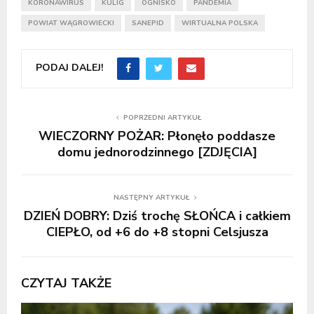
KORONAWIRUS
KULIG
OGNISKO
PANDEMIA
POWIAT WĄGROWIECKI
SANEPID
WIRTUALNA POLSKA
PODAJ DALEJ!
POPRZEDNI ARTYKUŁ
WIECZORNY POŻAR: Płonęło poddasze
domu jednorodzinnego [ZDJĘCIA]
NASTĘPNY ARTYKUŁ
DZIEŃ DOBRY: Dziś trochę SŁOŃCA i całkiem
CIEPŁO, od +6 do +8 stopni Celsjusza
CZYTAJ TAKŻE