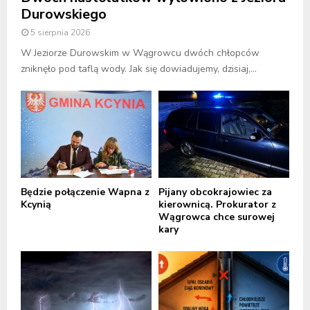
Durowskiego
5 sierpnia 2026
W Jeziorze Durowskim w Wągrowcu dwóch chłopców
zniknęło pod taflą wody. Jak się dowiadujemy, dzisiaj,...
Będzie połączenie Wapna z
Pijany obcokrajowiec za
Kcynią
kierownicą. Prokurator z
Wągrowca chce surowej
kary