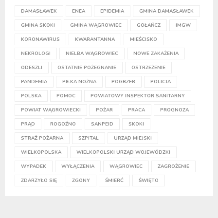
DAMASŁAWEK
ENEA
EPIDEMIA
GMINA DAMASŁAWEK
GMINA SKOKI
GMINA WĄGROWIEC
GOŁAŃCZ
IMGW
KORONAWIRUS
KWARANTANNA
MIEŚCISKO
NEKROLOGI
NIELBA WĄGROWIEC
NOWE ZAKAŻENIA
ODESZLI
OSTATNIE POŻEGNANIE
OSTRZEŻENIE
PANDEMIA
PIŁKA NOŻNA
POGRZEB
POLICJA
POLSKA
POMOC
POWIATOWY INSPEKTOR SANITARNY
POWIAT WĄGROWIECKI
POŻAR
PRACA
PROGNOZA
PRĄD
ROGOŹNO
SANPEID
SKOKI
STRAŻ POŻARNA
SZPITAL
URZĄD MIEJSKI
WIELKOPOLSKA
WIELKOPOLSKI URZĄD WOJEWÓDZKI
WYPADEK
WYŁĄCZENIA
WĄGROWIEC
ZAGROŻENIE
ZDARZYŁO SIĘ
ZGONY
ŚMIERĆ
ŚWIĘTO