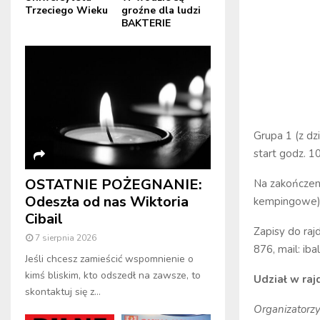
Trzeciego Wieku
groźne dla ludzi
BAKTERIE
Grupa 1 (z dz
start godz. 1
OSTATNIE POŻEGNANIE:
Na zakończeni
Odeszła od nas Wiktoria
kempingowe) 
Cibail
Zapisy do raj
7 sierpnia 2026
876, mail: ib
Jeśli chcesz zamieścić wspomnienie o
kimś bliskim, kto odszedł na zawsze, to
Udział w raj
skontaktuj się z...
Organizatorz