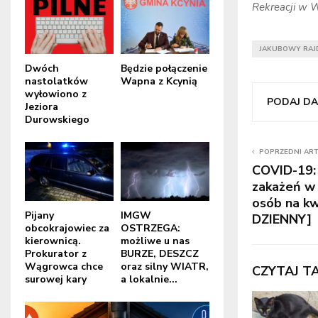
Rekreacji w 
JAKUBOWY RAJ
Dwóch
Będzie połączenie
nastolatków
Wapna z Kcynią
wyłowiono z
PODAJ DAL
Jeziora
Durowskiego
POPRZEDNI AR
COVID-19:
zakażeń w 
osób na k
Pijany
IMGW
DZIENNY]
obcokrajowiec za
OSTRZEGA:
kierownicą.
możliwe u nas
Prokurator z
BURZE, DESZCZ
Wągrowca chce
oraz silny WIATR,
CZYTAJ T
surowej kary
a lokalnie...