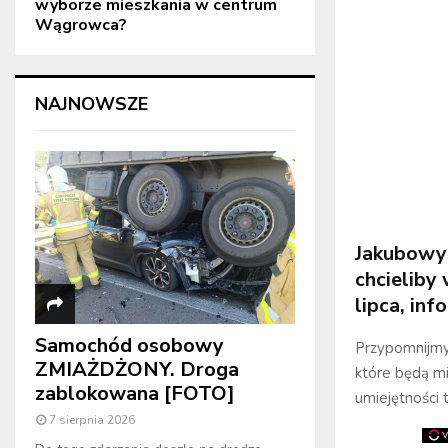
wyborze mieszkania w centrum
Wągrowca?
NAJNOWSZE
Jakubowy 
chcieliby
lipca, inf
Samochód osobowy
Przypomnijmy
ZMIAŻDŻONY. Droga
które będą m
zablokowana [FOTO]
umiejętności t
7 sierpnia 2026