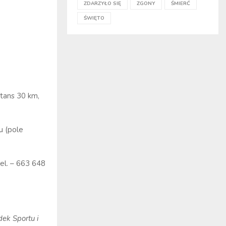
ZDARZYŁO SIĘ
ZGONY
ŚMIERĆ
ŚWIĘTO
stans 30 km,
u (pole
el. – 663 648
ek Sportu i