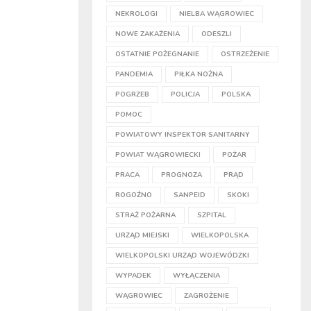
NEKROLOGI
NIELBA WĄGROWIEC
NOWE ZAKAŻENIA
ODESZLI
OSTATNIE POŻEGNANIE
OSTRZEŻENIE
PANDEMIA
PIŁKA NOŻNA
POGRZEB
POLICJA
POLSKA
POMOC
POWIATOWY INSPEKTOR SANITARNY
POWIAT WĄGROWIECKI
POŻAR
PRACA
PROGNOZA
PRĄD
ROGOŹNO
SANPEID
SKOKI
STRAŻ POŻARNA
SZPITAL
URZĄD MIEJSKI
WIELKOPOLSKA
WIELKOPOLSKI URZĄD WOJEWÓDZKI
WYPADEK
WYŁĄCZENIA
WĄGROWIEC
ZAGROŻENIE