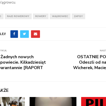
Wągrowcu.
D
RAJD ROWEROWY
ROWERY
WĄGROWIEC
ZAPISY
EJ!
TYKUŁ
NAS
 Żadnych nowych
OSTATNIE PO
powiecie. Kilkadziesiąt
Odeszli od n
warantannie [RAPORT
Wicherek, Macie
AKŻE