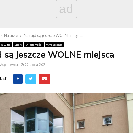
ad
Na luzie
Na rajd są jeszcze WOLNE miejsca
Na luzie
Sport
Wiadomości
Wydarzenia
d są jeszcze WOLNE miejsca
w Wągrowcu
22 lipca 2021
EJ!