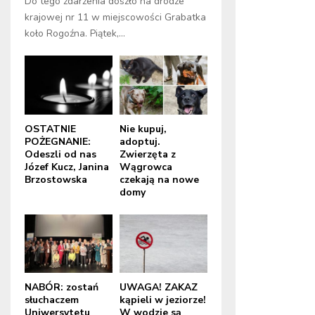
Do tego zdarzenia doszło na drodze
krajowej nr 11 w miejscowości Grabatka
koło Rogoźna. Piątek,...
OSTATNIE
Nie kupuj,
POŻEGNANIE:
adoptuj.
Odeszli od nas
Zwierzęta z
Józef Kucz, Janina
Wągrowca
Brzostowska
czekają na nowe
domy
NABÓR: zostań
UWAGA! ZAKAZ
słuchaczem
kąpieli w jeziorze!
Uniwersytetu
W wodzie są