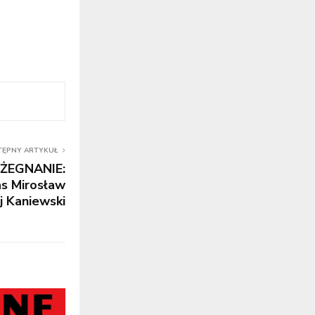
TĘPNY ARTYKUŁ
ŻEGNANIE:
as Mirosław
j Kaniewski