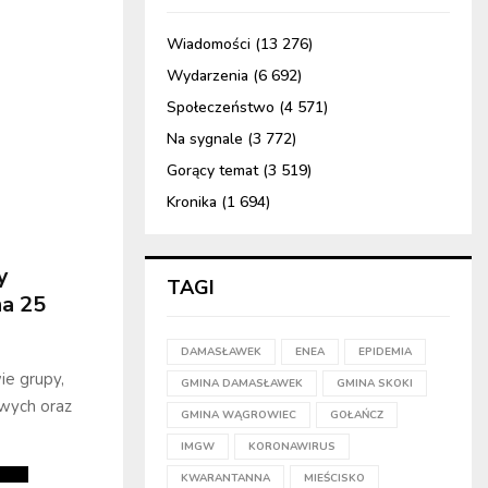
Wiadomości
(13 276)
Wydarzenia
(6 692)
Społeczeństwo
(4 571)
Na sygnale
(3 772)
Gorący temat
(3 519)
Kronika
(1 694)
y
TAGI
na 25
DAMASŁAWEK
ENEA
EPIDEMIA
ie grupy,
GMINA DAMASŁAWEK
GMINA SKOKI
owych oraz
GMINA WĄGROWIEC
GOŁAŃCZ
IMGW
KORONAWIRUS
KWARANTANNA
MIEŚCISKO