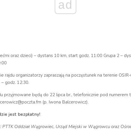
ad
iećmi oraz dzieci) – dystans 10 km, start godz. 11:00 Grupa 2 – dy
0:00
e rajdu organizatorzy zapraszają na poczęstunek na terenie OSIR-
– godz. 12:30.
du przyjmowane będą do 22 lipca br., telefonicznie pod numerem t
alcerowicz@poczta.fm (p. Iwona Balcerowicz).
dzie jest bezpłatny!
y: PTTK Oddział Wągrowiec, Urząd Miejski w Wągrowcu oraz Ośrod