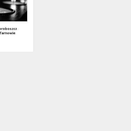
 proboszcz
i Tarnowie