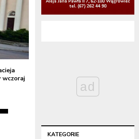
cieja
y wczoraj
ad
KATEGORIE