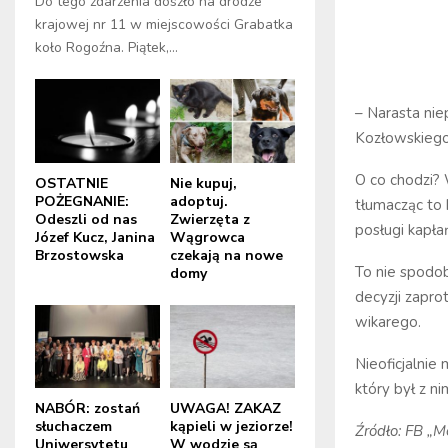
Do tego zdarzenia doszło na drodze
krajowej nr 11 w miejscowości Grabatka
koło Rogoźna. Piątek,...
– Narasta nie
Kozłowskiego,
O co chodzi? 
OSTATNIE
Nie kupuj,
POŻEGNANIE:
adoptuj.
tłumacząc to 
Odeszli od nas
Zwierzęta z
posługi kapła
Józef Kucz, Janina
Wągrowca
Brzostowska
czekają na nowe
To nie spodoba
domy
decyzji zapro
wikarego.
Nieoficjalnie
który był z n
NABÓR: zostań
UWAGA! ZAKAZ
słuchaczem
kąpieli w jeziorze!
Źródło: FB „Mo
Uniwersytetu
W wodzie są