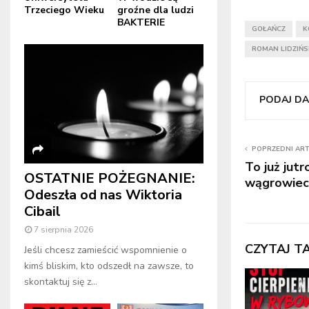
Trzeciego Wieku
groźne dla ludzi
BAKTERIE
GOŁAŃCZ
K
ROMAN LIDZIŃS
PODAJ DAL
POPRZEDNI AR
To już jutr
OSTATNIE POŻEGNANIE:
wągrowiec
Odeszła od nas Wiktoria
Cibail
7 sierpnia 2026
CZYTAJ T
Jeśli chcesz zamieścić wspomnienie o
kimś bliskim, kto odszedł na zawsze, to
skontaktuj się z...