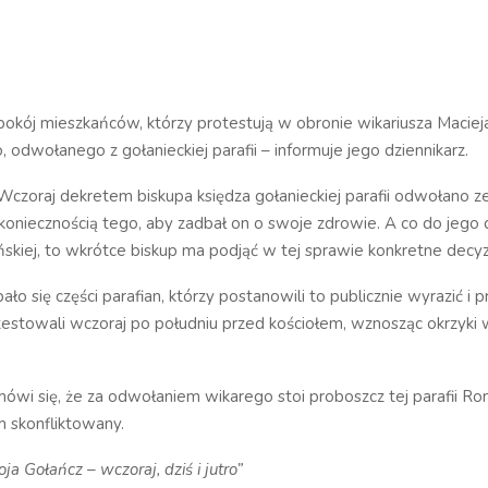
pokój mieszkańców, którzy protestują w obronie wikariusza Maciej
 odwołanego z gołanieckiej parafii – informuje jego dziennikarz.
Wczoraj dekretem biskupa księdza gołanieckiej parafii odwołano z
koniecznością tego, aby zadbał on o swoje zdrowie. A co do jego 
ńskiej, to wkrótce biskup ma podjąć w tej sprawie konkretne decyz
ło się części parafian, którzy postanowili to publicznie wyrazić i p
testowali wczoraj po południu przed kościołem, wznosząc okrzyki 
 mówi się, że za odwołaniem wikarego stoi proboszcz tej parafii Ro
im skonfliktowany.
ja Gołańcz – wczoraj, dziś i jutro”