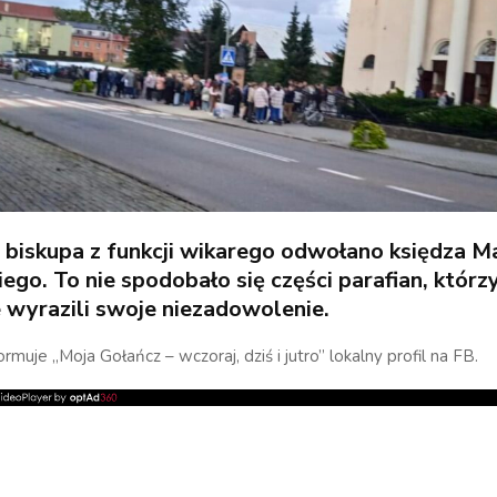
biskupa z funkcji wikarego odwołano księdza Ma
ego. To nie spodobało się części parafian, którz
e wyrazili swoje niezadowolenie.
rmuje „Moja Gołańcz – wczoraj, dziś i jutro” lokalny profil na FB.