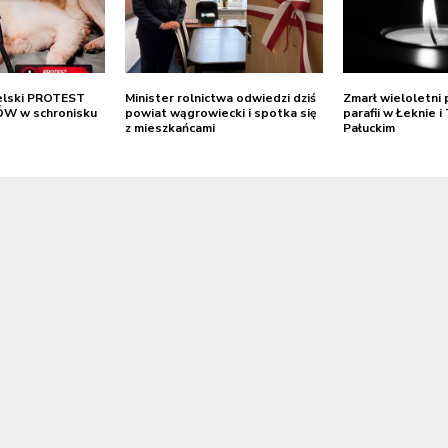
elski PROTEST
Minister rolnictwa odwiedzi dziś
Zmarł wieloletni
SÓW w schronisku
powiat wągrowiecki i spotka się
parafii w Łeknie 
z mieszkańcami
Pałuckim