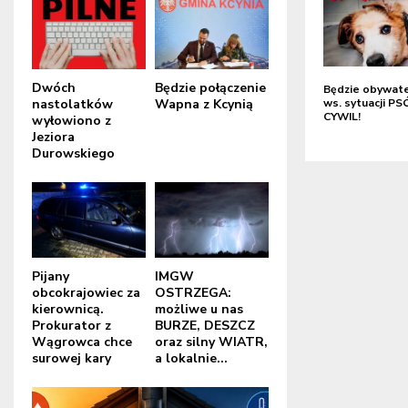
Dwóch
Będzie połączenie
Będzie obywat
nastolatków
Wapna z Kcynią
ws. sytuacji P
CYWIL!
wyłowiono z
Jeziora
Durowskiego
Pijany
IMGW
obcokrajowiec za
OSTRZEGA:
kierownicą.
możliwe u nas
Prokurator z
BURZE, DESZCZ
Wągrowca chce
oraz silny WIATR,
surowej kary
a lokalnie...