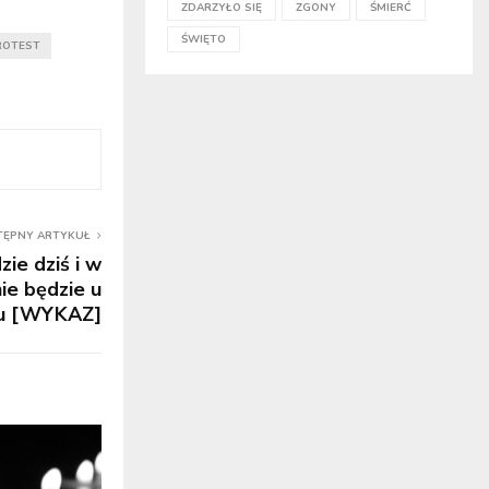
ZDARZYŁO SIĘ
ZGONY
ŚMIERĆ
ŚWIĘTO
ROTEST
TĘPNY ARTYKUŁ
ie dziś i w
nie będzie u
du [WYKAZ]