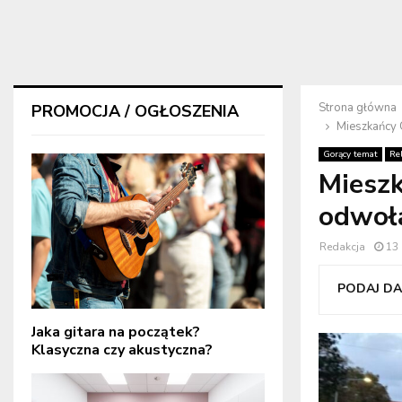
Strona główna
PROMOCJA / OGŁOSZENIA
Mieszkańcy 
Gorący temat
Rel
Mieszk
odwoł
Redakcja
13 
PODAJ DAL
Jaka gitara na początek?
Klasyczna czy akustyczna?