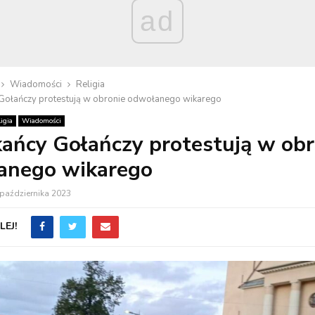
ad
Wiadomości
Religia
Gołańczy protestują w obronie odwołanego wikarego
igia
Wiadomości
ańcy Gołańczy protestują w obr
anego wikarego
października 2023
EJ!