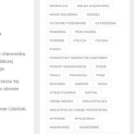
NEKROLOGI
NIELBA WĄGROWIEC
NOWE ZAKAŻENIA
ODESZLI
OSTATNIE POŻEGNANIE
OSTRZEŻENIE
PANDEMIA
PIŁKA NOŻNA
a
POGRZEB
POLICJA
POLSKA
POMOC
e stanowiska,
POWIATOWY INSPEKTOR SANITARNY
dalszej
POWIAT WĄGROWIECKI
POŻAR
je.
PRACA
PROGNOZA
PRĄD
rzeciw tej
ROGOŹNO
SANPEID
SKOKI
w obronie
STRAŻ POŻARNA
SZPITAL
URZĄD MIEJSKI
WIELKOPOLSKA
man Lidziński,
WIELKOPOLSKI URZĄD WOJEWÓDZKI
WYPADEK
WYŁĄCZENIA
WĄGROWIEC
ZAGROŻENIE