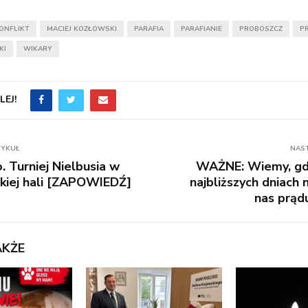
ONFLIKT
MACIEJ KOZŁOWSKI
PARAFIA
PARAFIANIE
PROBOSZCZ
P
KI
WIKARY
EJ!
TYKUŁ
NAS
o. Turniej Nielbusia w
WAŻNE: Wiemy, gdz
kiej hali [ZAPOWIEDŹ]
najbliższych dniach 
nas prą
AKŻE