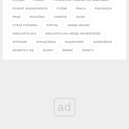
POLSKA
POMOC
POWIATOWY INSPEKTOR SANITARNY
POWIAT WĄGROWIECKI
POŻAR
PRACA
PROGNOZA
PRĄD
ROGOŹNO
SANPEID
SKOKI
STRAŻ POŻARNA
SZPITAL
URZĄD MIEJSKI
WIELKOPOLSKA
WIELKOPOLSKI URZĄD WOJEWÓDZKI
WYPADEK
WYŁĄCZENIA
WĄGROWIEC
ZAGROŻENIE
ZDARZYŁO SIĘ
ZGONY
ŚMIERĆ
ŚWIĘTO
ad