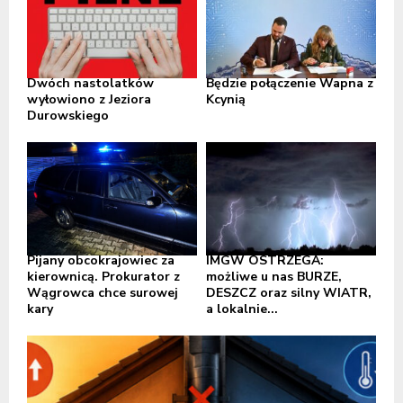
Dwóch nastolatków
Będzie połączenie Wapna z
wyłowiono z Jeziora
Kcynią
Durowskiego
Pijany obcokrajowiec za
IMGW OSTRZEGA:
kierownicą. Prokurator z
możliwe u nas BURZE,
Wągrowca chce surowej
DESZCZ oraz silny WIATR,
kary
a lokalnie...