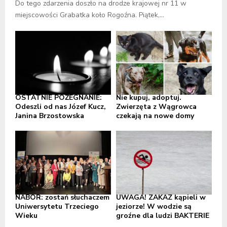
Do tego zdarzenia doszło na drodze krajowej nr 11 w
miejscowości Grabatka koło Rogoźna. Piątek,...
OSTATNIE POŻEGNANIE:
Nie kupuj, adoptuj.
Odeszli od nas Józef Kucz,
Zwierzęta z Wągrowca
Janina Brzostowska
czekają na nowe domy
NABÓR: zostań słuchaczem
UWAGA! ZAKAZ kąpieli w
Uniwersytetu Trzeciego
jeziorze! W wodzie są
Wieku
groźne dla ludzi BAKTERIE