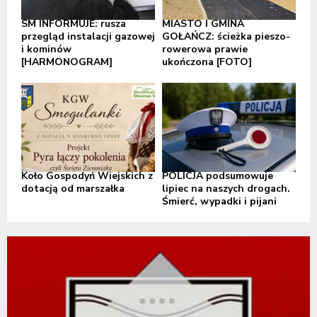
SM INFORMUJE: rusza
MIASTO I GMINA
przegląd instalacji gazowej
GOŁAŃCZ: ścieżka pieszo-
i kominów
rowerowa prawie
[HARMONOGRAM]
ukończona [FOTO]
Koło Gospodyń Wiejskich z
POLICJA podsumowuje
dotacją od marszałka
lipiec na naszych drogach.
Śmierć, wypadki i pijani