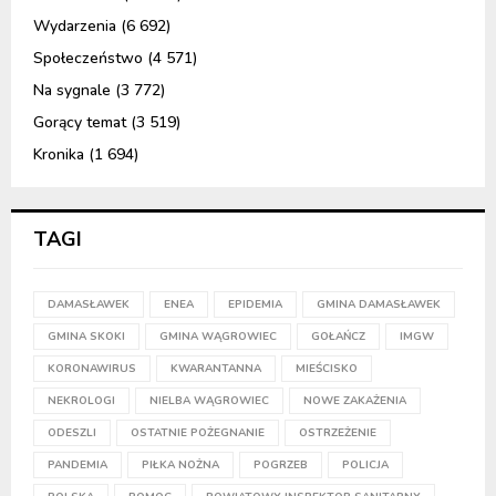
Wydarzenia
(6 692)
Społeczeństwo
(4 571)
Na sygnale
(3 772)
Gorący temat
(3 519)
Kronika
(1 694)
TAGI
DAMASŁAWEK
ENEA
EPIDEMIA
GMINA DAMASŁAWEK
GMINA SKOKI
GMINA WĄGROWIEC
GOŁAŃCZ
IMGW
KORONAWIRUS
KWARANTANNA
MIEŚCISKO
NEKROLOGI
NIELBA WĄGROWIEC
NOWE ZAKAŻENIA
ODESZLI
OSTATNIE POŻEGNANIE
OSTRZEŻENIE
PANDEMIA
PIŁKA NOŻNA
POGRZEB
POLICJA