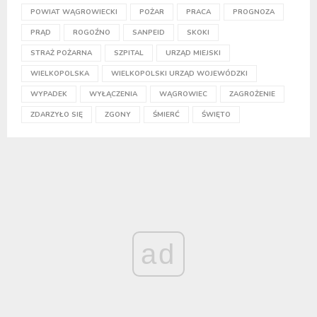
POWIAT WĄGROWIECKI
POŻAR
PRACA
PROGNOZA
PRĄD
ROGOŹNO
SANPEID
SKOKI
STRAŻ POŻARNA
SZPITAL
URZĄD MIEJSKI
WIELKOPOLSKA
WIELKOPOLSKI URZĄD WOJEWÓDZKI
WYPADEK
WYŁĄCZENIA
WĄGROWIEC
ZAGROŻENIE
ZDARZYŁO SIĘ
ZGONY
ŚMIERĆ
ŚWIĘTO
ad