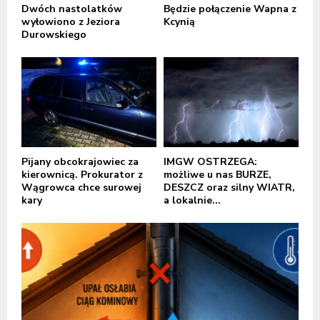
Dwóch nastolatków
Będzie połączenie Wapna z
wyłowiono z Jeziora
Kcynią
Durowskiego
Pijany obcokrajowiec za
IMGW OSTRZEGA:
kierownicą. Prokurator z
możliwe u nas BURZE,
Wągrowca chce surowej
DESZCZ oraz silny WIATR,
kary
a lokalnie...