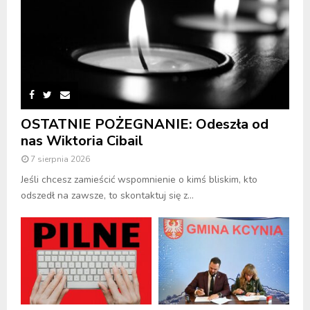
OSTATNIE POŻEGNANIE: Odeszła od
nas Wiktoria Cibail
7 sierpnia 2026
Jeśli chcesz zamieścić wspomnienie o kimś bliskim, kto
odszedł na zawsze, to skontaktuj się z...