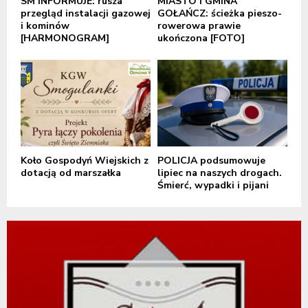
SM INFORMUJE: rusza
MIASTO I GMINA
przegląd instalacji gazowej
GOŁAŃCZ: ścieżka pieszo-
i kominów
rowerowa prawie
[HARMONOGRAM]
ukończona [FOTO]
Koło Gospodyń Wiejskich z
POLICJA podsumowuje
dotacją od marszałka
lipiec na naszych drogach.
Śmierć, wypadki i pijani