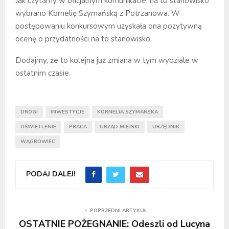
Jak czytamy w oficjalnym komunikacie, na to stanowisko
wybrano Kornelię Szymańską z Potrzanowa. W
postępowaniu konkursowym uzyskała ona pozytywną
ocenę o przydatności na to stanowisko.
Dodajmy, że to kolejna już zmiana w tym wydziale w
ostatnim czasie.
DROGI
INWESTYCJE
KORNELIA SZYMAŃSKA
OŚWIETLENIE
PRACA
URZĄD MIEJSKI
URZĘDNIK
WĄGROWIEC
PODAJ DALEJ!
POPRZEDNI ARTYKUŁ
OSTATNIE POŻEGNANIE: Odeszli od Lucyna