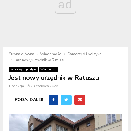
ad
Strona główna
Wiadomości
Samorząd i polityka
Jest nowy urzędnik w Ratuszu
Samorząd i polityka
Wiadomości
Jest nowy urzędnik w Ratuszu
Redakcja
23 czerwca 2026
PODAJ DALEJ!