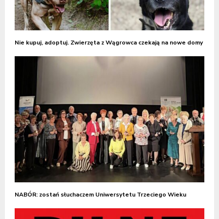
Nie kupuj, adoptuj. Zwierzęta z Wągrowca czekają na nowe domy
NABÓR: zostań słuchaczem Uniwersytetu Trzeciego Wieku