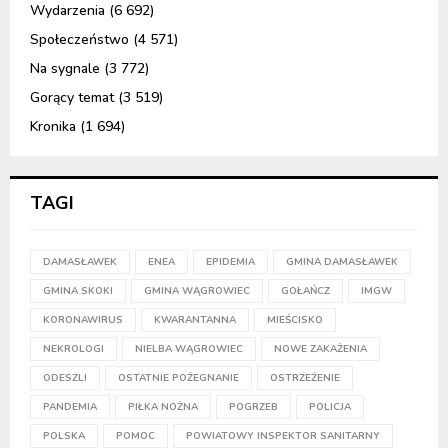
Wydarzenia
(6 692)
Społeczeństwo
(4 571)
Na sygnale
(3 772)
Gorący temat
(3 519)
Kronika
(1 694)
TAGI
DAMASŁAWEK
ENEA
EPIDEMIA
GMINA DAMASŁAWEK
GMINA SKOKI
GMINA WĄGROWIEC
GOŁAŃCZ
IMGW
KORONAWIRUS
KWARANTANNA
MIEŚCISKO
NEKROLOGI
NIELBA WĄGROWIEC
NOWE ZAKAŻENIA
ODESZLI
OSTATNIE POŻEGNANIE
OSTRZEŻENIE
PANDEMIA
PIŁKA NOŻNA
POGRZEB
POLICJA
POLSKA
POMOC
POWIATOWY INSPEKTOR SANITARNY