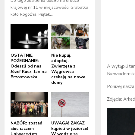
Do tego zdarzenia doszło na drodze
krajowej nr 11 w miejscowości Grabatka
koło Rogoźna. Piątek,...
OSTATNIE
Nie kupuj,
POŻEGNANIE:
adoptuj.
Odeszli od nas
Zwierzęta z
A wytąpili tam
Józef Kucz, Janina
Wągrowca
Niewiadomski
Brzostowska
czekają na nowe
domy
Poniżej nasza 
Zdjęcia: Arka
NABÓR: zostań
UWAGA! ZAKAZ
słuchaczem
kąpieli w jeziorze!
Uniwersytetu
W wodzie są