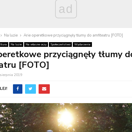
ad
Na luzie
Arie operetkowe przyciągnęły tłumy do amfiteatru [FOTO]
ltura
Na luzie
Na własne oczy
Społeczeństwo
Wydarzenia
peretkowe przyciągnęły tłumy d
atru [FOTO]
sierpnia 2019
EJ!