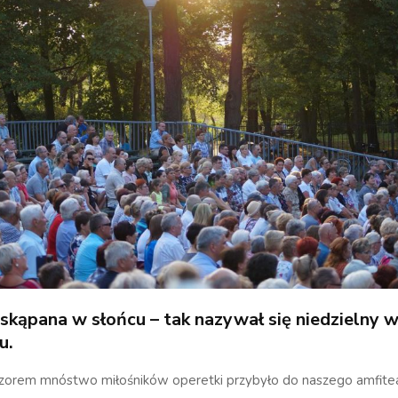
skąpana w słońcu – tak nazywał się niedzielny 
u.
zorem mnóstwo miłośników operetki przybyło do naszego amfitea