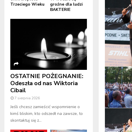
Trzeciego Wieku
groźne dla ludzi
BAKTERIE
OSTATNIE POŻEGNANIE:
Odeszła od nas Wiktoria
Cibail
7 sierpnia 2026
Jeśli chcesz zamieścić wspomnienie o
kimś bliskim, kto odszedł na zawsze, to
skontaktuj się z...