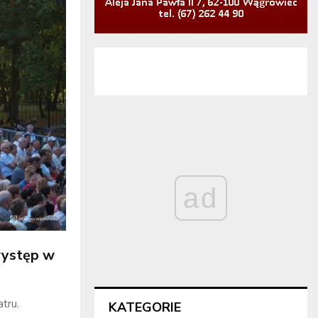
ad
występ w
tru.
KATEGORIE