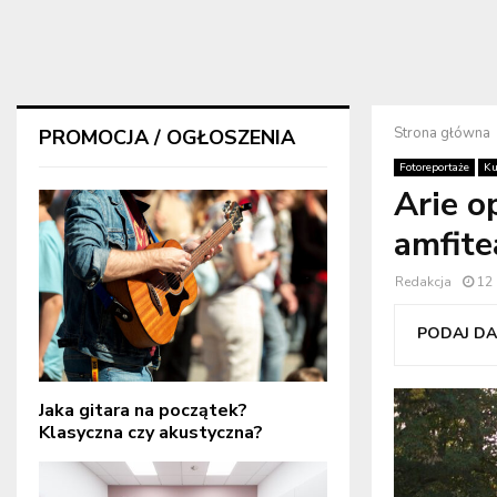
Strona główna
PROMOCJA / OGŁOSZENIA
Fotoreportaże
Ku
Arie o
amfite
Redakcja
12 
PODAJ DAL
Jaka gitara na początek?
Klasyczna czy akustyczna?