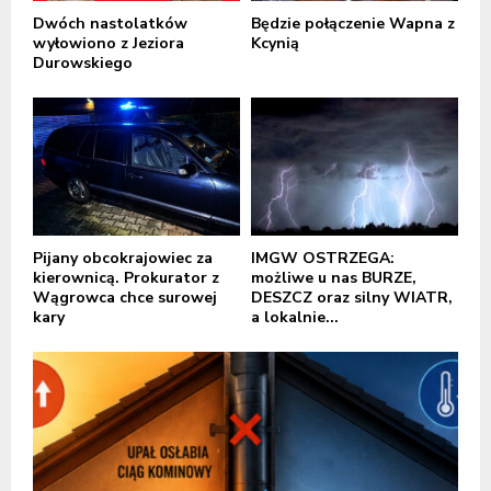
Dwóch nastolatków
Będzie połączenie Wapna z
wyłowiono z Jeziora
Kcynią
Durowskiego
Pijany obcokrajowiec za
IMGW OSTRZEGA:
kierownicą. Prokurator z
możliwe u nas BURZE,
Wągrowca chce surowej
DESZCZ oraz silny WIATR,
kary
a lokalnie...