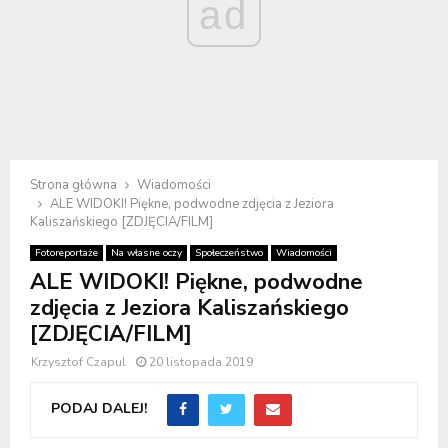
ad
Strona główna
Wiadomości
ALE WIDOKI! Piękne, podwodne zdjęcia z Jeziora
Kaliszańskiego [ZDJĘCIA/FILM]
Fotoreportaże
Na własne oczy
Społeczeństwo
Wiadomości
ALE WIDOKI! Piękne, podwodne
zdjęcia z Jeziora Kaliszańskiego
[ZDJĘCIA/FILM]
Krzysztof Czapul
20 listopada 2019
PODAJ DALEJ!