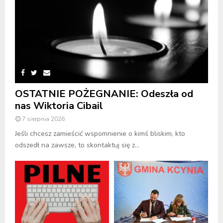
OSTATNIE POŻEGNANIE: Odeszła od
nas Wiktoria Cibail
7 sierpnia 2026
Jeśli chcesz zamieścić wspomnienie o kimś bliskim, kto
odszedł na zawsze, to skontaktuj się z...