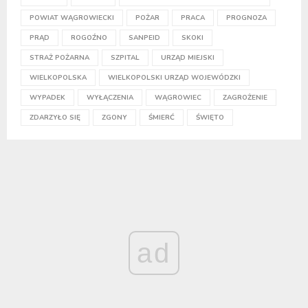
POWIAT WĄGROWIECKI
POŻAR
PRACA
PROGNOZA
PRĄD
ROGOŹNO
SANPEID
SKOKI
STRAŻ POŻARNA
SZPITAL
URZĄD MIEJSKI
WIELKOPOLSKA
WIELKOPOLSKI URZĄD WOJEWÓDZKI
WYPADEK
WYŁĄCZENIA
WĄGROWIEC
ZAGROŻENIE
ZDARZYŁO SIĘ
ZGONY
ŚMIERĆ
ŚWIĘTO
ad