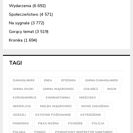
Wydarzenia
(6 692)
Społeczeństwo
(4 571)
Na sygnale
(3 772)
Gorący temat
(3 519)
Kronika
(1 694)
TAGI
DAMASŁAWEK
ENEA
EPIDEMIA
GMINA DAMASŁAWEK
GMINA SKOKI
GMINA WĄGROWIEC
GOŁAŃCZ
IMGW
KORONAWIRUS
KWARANTANNA
MIEŚCISKO
NEKROLOGI
NIELBA WĄGROWIEC
NOWE ZAKAŻENIA
ODESZLI
OSTATNIE POŻEGNANIE
OSTRZEŻENIE
PANDEMIA
PIŁKA NOŻNA
POGRZEB
POLICJA
POLSKA
POMOC
POWIATOWY INSPEKTOR SANITARNY