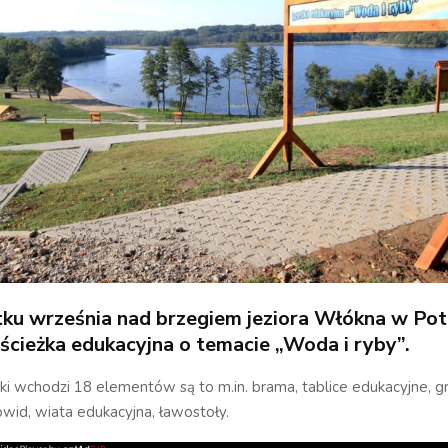
ku września nad brzegiem jeziora Włókna w Po
ścieżka edukacyjna o temacie „Woda i ryby”.
ki wchodzi 18 elementów są to m.in. brama, tablice edukacyjne, gr
owid, wiata edukacyjna, ławostoły.