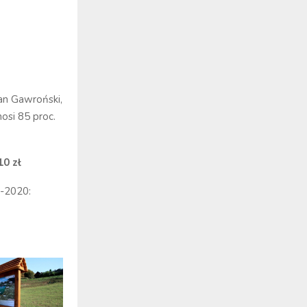
an Gawroński,
si 85 proc.
10 zł
-2020: