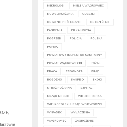
NEKROLOGI
NIELBA WĄGROWIEC
NOWE ZAKAŻENIA
ODESZLI
OSTATNIE POŻEGNANIE
OSTRZEŻENIE
PANDEMIA
PIŁKA NOŻNA
POGRZEB
POLICJA
POLSKA
POMOC
POWIATOWY INSPEKTOR SANITARNY
POWIAT WĄGROWIECKI
POŻAR
PRACA
PROGNOZA
PRĄD
ROGOŹNO
SANPEID
SKOKI
STRAŻ POŻARNA
SZPITAL
URZĄD MIEJSKI
WIELKOPOLSKA
WIELKOPOLSKI URZĄD WOJEWÓDZKI
 OZE;
WYPADEK
WYŁĄCZENIA
WĄGROWIEC
ZAGROŻENIE
arstwie