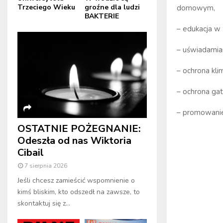
Trzeciego Wieku
groźne dla ludzi
domowym,
BAKTERIE
– edukacja w 
– uświadamia
– ochrona kli
– ochrona gat
– promowanie
OSTATNIE POŻEGNANIE:
Odeszła od nas Wiktoria
Cibail
7 sierpnia 2026
Jeśli chcesz zamieścić wspomnienie o
kimś bliskim, kto odszedł na zawsze, to
skontaktuj się z...