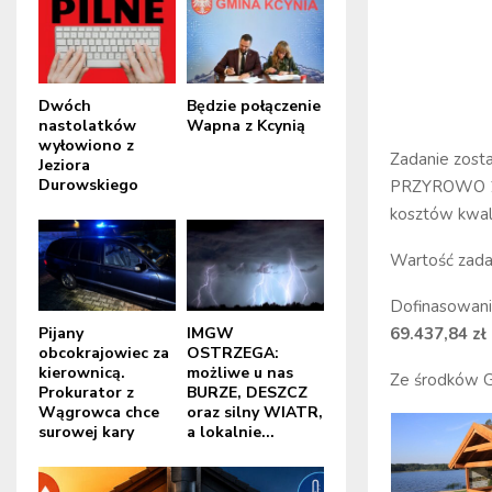
Dwóch
Będzie połączenie
nastolatków
Wapna z Kcynią
wyłowiono z
Zadanie zosta
Jeziora
Durowskiego
PRZYROWO 22,
kosztów kwal
Wartość zada
Dofinasowani
69.437,84 zł
Pijany
IMGW
obcokrajowiec za
OSTRZEGA:
kierownicą.
możliwe u nas
Ze środków G
Prokurator z
BURZE, DESZCZ
Wągrowca chce
oraz silny WIATR,
surowej kary
a lokalnie...