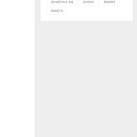
ZDARZYŁO SIĘ
ZGONY
ŚMIERĆ
ŚWIĘTO