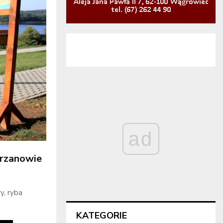
ad
trzanowie
y, ryba
KATEGORIE