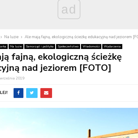
ad
Na luzie
Ale mają fajną, ekologiczną ścieżkę edukacyjną nad jeziorem [
arka
Na luzie
Samorząd i polityka
Społeczeństwo
Wiadomości
Wydarzenia
ją fajną, ekologiczną ścieżkę
yjną nad jeziorem [FOTO]
 września 2019
EJ!