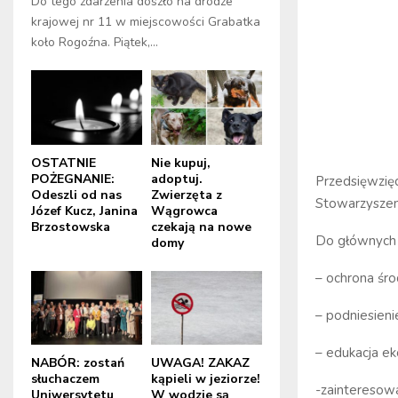
Do tego zdarzenia doszło na drodze
krajowej nr 11 w miejscowości Grabatka
koło Rogoźna. Piątek,...
OSTATNIE
Nie kupuj,
POŻEGNANIE:
adoptuj.
Przedsięwzię
Odeszli od nas
Zwierzęta z
Stowarzyszen
Józef Kucz, Janina
Wągrowca
Brzostowska
czekają na nowe
Do głównych 
domy
– ochrona śr
– podniesieni
– edukacja ek
NABÓR: zostań
UWAGA! ZAKAZ
słuchaczem
kąpieli w jeziorze!
-zainteresow
Uniwersytetu
W wodzie są