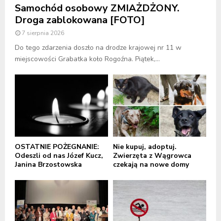
Samochód osobowy ZMIAŻDŻONY.
Droga zablokowana [FOTO]
7 sierpnia 2026
Do tego zdarzenia doszło na drodze krajowej nr 11 w
miejscowości Grabatka koło Rogoźna. Piątek,...
OSTATNIE POŻEGNANIE:
Nie kupuj, adoptuj.
Odeszli od nas Józef Kucz,
Zwierzęta z Wągrowca
Janina Brzostowska
czekają na nowe domy