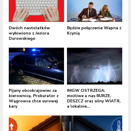
Dwóch nastolatków
Będzie połączenie Wapna z
wyłowiono z Jeziora
Kcynią
Durowskiego
Pijany obcokrajowiec za
IMGW OSTRZEGA:
kierownicą. Prokurator z
możliwe u nas BURZE,
Wągrowca chce surowej
DESZCZ oraz silny WIATR,
kary
a lokalnie...