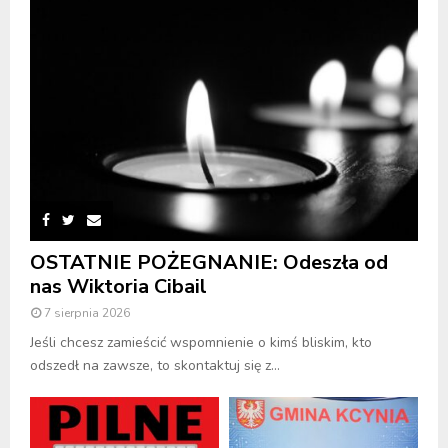
OSTATNIE POŻEGNANIE: Odeszła od
nas Wiktoria Cibail
7 sierpnia 2026
Jeśli chcesz zamieścić wspomnienie o kimś bliskim, kto
odszedł na zawsze, to skontaktuj się z...