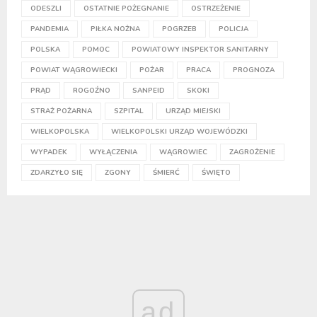
ODESZLI
OSTATNIE POŻEGNANIE
OSTRZEŻENIE
PANDEMIA
PIŁKA NOŻNA
POGRZEB
POLICJA
POLSKA
POMOC
POWIATOWY INSPEKTOR SANITARNY
POWIAT WĄGROWIECKI
POŻAR
PRACA
PROGNOZA
PRĄD
ROGOŹNO
SANPEID
SKOKI
STRAŻ POŻARNA
SZPITAL
URZĄD MIEJSKI
WIELKOPOLSKA
WIELKOPOLSKI URZĄD WOJEWÓDZKI
WYPADEK
WYŁĄCZENIA
WĄGROWIEC
ZAGROŻENIE
ZDARZYŁO SIĘ
ZGONY
ŚMIERĆ
ŚWIĘTO
ad