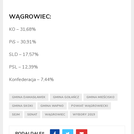
WĄGROWIEC:
KO – 31,68%
PiS – 30,91%
SLD – 17,57%
PSL – 12,39%
Konfederacja – 7,44%
GMINA DAMASŁAWEK
GMINA GOŁAŃCZ
GMINA MIEŚCISKO
GMINA SKOKI
GMINA WAPNO
POWIAT WĄGROWIECKI
SEJM
SENAT
WĄGROWIEC
WYBORY 2019
PODAJ DALEJ!