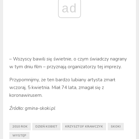
ad
– Wszyscy bawili się świetnie, o czym świadczy nagrany
w tym dniu film – przyznają organizatorzy tej imprezy.
Przypomnijmy, że ten bardzo lubiany artysta zmarł
wczoraj, 5 kwietnia. Miał 74 lata, zmagał się z
koronawirusem.
Źródło: gmina-skoki.pl
2010 ROK
DZIEŃ KOBIET
KRZYSZTOF KRAWCZYK
SKOKI
WYSTĘP