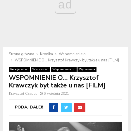
ad
Strona główna
Kronika
Wspomnienie o...
WSPOMNIENIE O… Krzysztof Krawczyk był także u nas [FILM]
Relacje wideo
Wiadomości
Wspomnienie o...
Wydarzenia
WSPOMNIENIE O… Krzysztof
Krawczyk był także u nas [FILM]
Krzysztof Czapul
6 kwietnia 2021
PODAJ DALEJ!