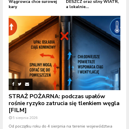
Wągrowca chce surowej
DESZCZ oraz silny WIATR,
kary
a lokalnie...
STRAŻ POŻARNA: podczas upałów
rośnie ryzyko zatrucia się tlenkiem węgla
[FILM]
5 sierpnia 2026
Od początku roku do 4 sierpnia na terenie województwa