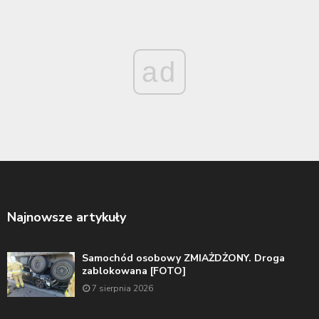
ad
Najnowsze artykuły
Samochód osobowy ZMIAŻDŻONY. Droga
zablokowana [FOTO]
7 sierpnia 2026