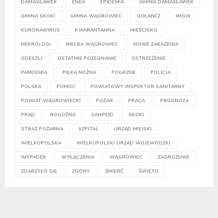
DAMASŁAWEK
ENEA
EPIDEMIA
GMINA DAMASŁAWEK
GMINA SKOKI
GMINA WĄGROWIEC
GOŁAŃCZ
IMGW
KORONAWIRUS
KWARANTANNA
MIEŚCISKO
NEKROLOGI
NIELBA WĄGROWIEC
NOWE ZAKAŻENIA
ODESZLI
OSTATNIE POŻEGNANIE
OSTRZEŻENIE
PANDEMIA
PIŁKA NOŻNA
POGRZEB
POLICJA
POLSKA
POMOC
POWIATOWY INSPEKTOR SANITARNY
POWIAT WĄGROWIECKI
POŻAR
PRACA
PROGNOZA
PRĄD
ROGOŹNO
SANPEID
SKOKI
STRAŻ POŻARNA
SZPITAL
URZĄD MIEJSKI
WIELKOPOLSKA
WIELKOPOLSKI URZĄD WOJEWÓDZKI
WYPADEK
WYŁĄCZENIA
WĄGROWIEC
ZAGROŻENIE
ZDARZYŁO SIĘ
ZGONY
ŚMIERĆ
ŚWIĘTO