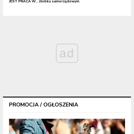
JEST PRACA W… żłobku samorządowym
ad
PROMOCJA / OGŁOSZENIA