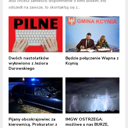
Jeśli chcesz zamieścić wspomnienie o kimś bliskim, kto
odszedł na zawsze, to skontaktuj się z...
Dwóch nastolatków
Będzie połączenie Wapna z
wyłowiono z Jeziora
Kcynią
Durowskiego
Pijany obcokrajowiec za
IMGW OSTRZEGA:
kierownicą. Prokurator z
możliwe u nas BURZE,