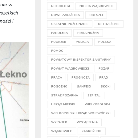
anie w
NEKROLOGI
NIELBA WĄGROWIEC
szelkich
NOWE ZAKAŻENIA
ODESZLI
ości i
OSTATNIE POŻEGNANIE
OSTRZEŻENIE
PANDEMIA
PIŁKA NOŻNA
POGRZEB
POLICJA
POLSKA
POMOC
POWIATOWY INSPEKTOR SANITARNY
POWIAT WĄGROWIECKI
POŻAR
PRACA
PROGNOZA
PRĄD
ROGOŹNO
SANPEID
SKOKI
STRAŻ POŻARNA
SZPITAL
URZĄD MIEJSKI
WIELKOPOLSKA
WIELKOPOLSKI URZĄD WOJEWÓDZKI
WYPADEK
WYŁĄCZENIA
WĄGROWIEC
ZAGROŻENIE