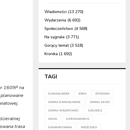
Wiadomości
(13 270)
Wydarzenia
(6 692)
Społeczeństwo
(4 568)
Na sygnale
(3 771)
Gorący temat
(3 518)
Kronika
(1 692)
TAGI
nr 1609P na
DAMASŁAWEK
ENEA
EPIDEMIA
. planowane
wiatowej.
GMINA DAMASŁAWEK
GMINA SKOKI
GMINA WĄGROWIEC
GOŁAŃCZ
cieralnej
IMGW
KORONAWIRUS
kowana trasa
KWARANTANNA
MIEŚCISKO