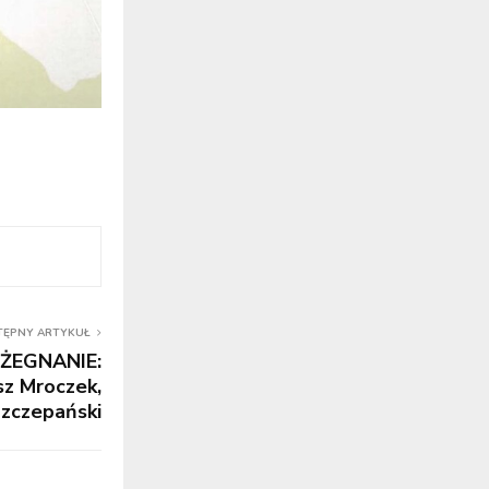
TĘPNY ARTYKUŁ
ŻEGNANIE:
sz Mroczek,
zczepański