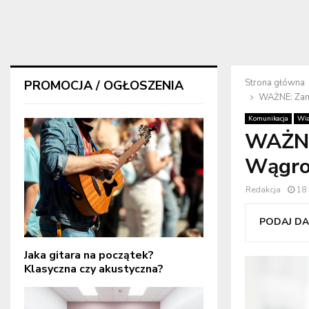
Strona główna
PROMOCJA / OGŁOSZENIA
WAŻNE: Zam
Komunikacja
Wia
WAŻNE
Wągro
Redakcja
18
PODAJ DAL
Jaka gitara na początek?
Klasyczna czy akustyczna?