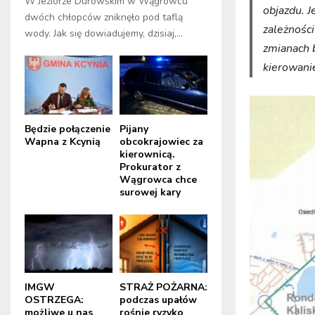
W Jeziorze Durowskim w Wągrowcu
objazdu. 
dwóch chłopców zniknęło pod taflą
zależnośc
wody. Jak się dowiadujemy, dzisiaj,...
zmianach 
kierowanie
Będzie połączenie
Pijany
Wapna z Kcynią
obcokrajowiec za
kierownicą.
Prokurator z
Wągrowca chce
surowej kary
IMGW
STRAŻ POŻARNA:
OSTRZEGA:
podczas upałów
możliwe u nas
rośnie ryzyko