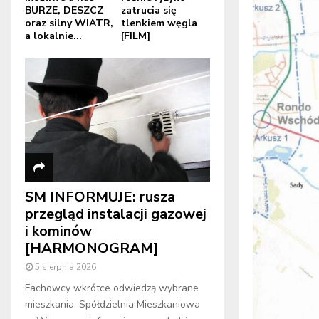
BURZE, DESZCZ
zatrucia się
oraz silny WIATR,
tlenkiem węgla
a lokalnie...
[FILM]
SM INFORMUJE: rusza
przegląd instalacji gazowej
i kominów
[HARMONOGRAM]
5 sierpnia 2026
Fachowcy wkrótce odwiedzą wybrane
mieszkania. Spółdzielnia Mieszkaniowa