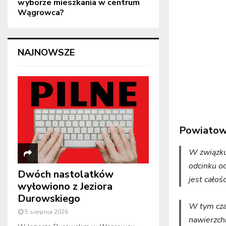
wyborze mieszkania w centrum
Wągrowca?
NAJNOWSZE
Powiatowy
W związku
odcinku o
Dwóch nastolatków
jest cało
wyłowiono z Jeziora
Durowskiego
W tym cza
5 sierpnia 2026
nawierzchn