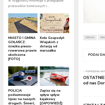
w Wągrowcu informuje o przeglądzie
przewodów kominowych i...
MIASTO I GMINA
Koło Gospodyń
DROGA
OB
GOŁAŃCZ:
Wiejskich z
ścieżka pieszo-
dotacją od
rowerowa prawie
marszałka
ukończona
PODAJ DAL
[FOTO]
POPRZEDNI AR
OSTATNIE
od nas Dor
POLICJA
Zapisz się na
podsumowuje
spływ spływ
lipiec na naszych
kajakowy
drogach. Śmierć,
[ZAPOWIEDŹ]