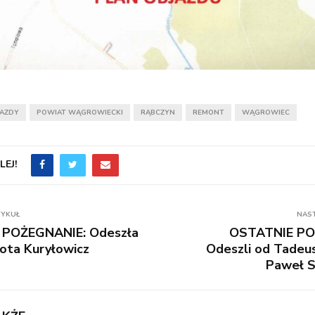
JAZDY
POWIAT WĄGROWIECKI
RĄBCZYN
REMONT
WĄGROWIEC
EJ!
TYKUŁ
NAS
 POŻEGNANIE: Odeszła
OSTATNIE PO
ota Kuryłowicz
Odeszli od Tadeu
Paweł S