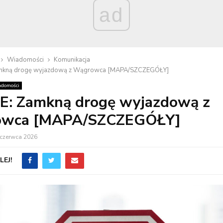
ad
Wiadomości
Komunikacja
kną drogę wyjazdową z Wągrowca [MAPA/SZCZEGÓŁY]
domości
: Zamkną drogę wyjazdową z
wca [MAPA/SZCZEGÓŁY]
 czerwca 2026
EJ!