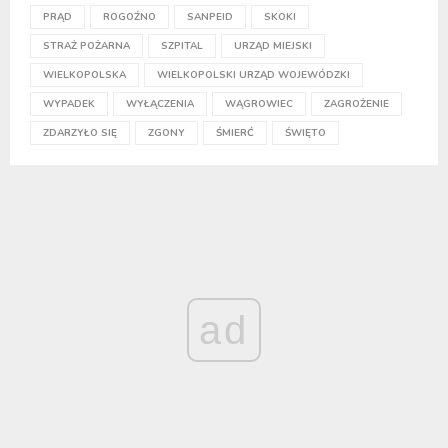
PRĄD
ROGOŹNO
SANPEID
SKOKI
STRAŻ POŻARNA
SZPITAL
URZĄD MIEJSKI
WIELKOPOLSKA
WIELKOPOLSKI URZĄD WOJEWÓDZKI
WYPADEK
WYŁĄCZENIA
WĄGROWIEC
ZAGROŻENIE
ZDARZYŁO SIĘ
ZGONY
ŚMIERĆ
ŚWIĘTO
ad