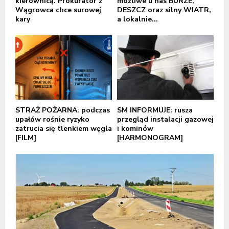
kierownicą. Prokurator z
możliwe u nas BURZE,
Wągrowca chce surowej
DESZCZ oraz silny WIATR,
kary
a lokalnie...
STRAŻ POŻARNA: podczas
SM INFORMUJE: rusza
upałów rośnie ryzyko
przegląd instalacji gazowej
zatrucia się tlenkiem węgla
i kominów
[FILM]
[HARMONOGRAM]