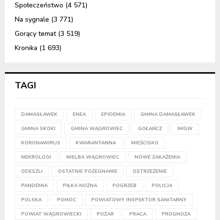
Społeczeństwo
(4 571)
Na sygnale
(3 771)
Gorący temat
(3 519)
Kronika
(1 693)
TAGI
DAMASŁAWEK
ENEA
EPIDEMIA
GMINA DAMASŁAWEK
GMINA SKOKI
GMINA WĄGROWIEC
GOŁAŃCZ
IMGW
KORONAWIRUS
KWARANTANNA
MIEŚCISKO
NEKROLOGI
NIELBA WĄGROWIEC
NOWE ZAKAŻENIA
ODESZLI
OSTATNIE POŻEGNANIE
OSTRZEŻENIE
PANDEMIA
PIŁKA NOŻNA
POGRZEB
POLICJA
POLSKA
POMOC
POWIATOWY INSPEKTOR SANITARNY
POWIAT WĄGROWIECKI
POŻAR
PRACA
PROGNOZA