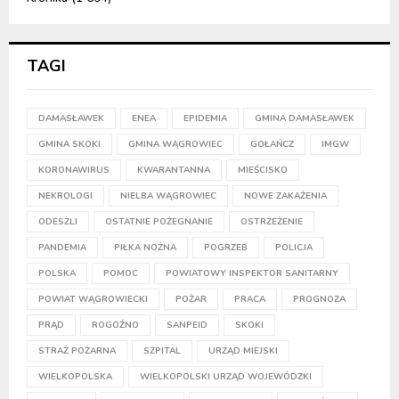
TAGI
DAMASŁAWEK
ENEA
EPIDEMIA
GMINA DAMASŁAWEK
GMINA SKOKI
GMINA WĄGROWIEC
GOŁAŃCZ
IMGW
KORONAWIRUS
KWARANTANNA
MIEŚCISKO
NEKROLOGI
NIELBA WĄGROWIEC
NOWE ZAKAŻENIA
ODESZLI
OSTATNIE POŻEGNANIE
OSTRZEŻENIE
PANDEMIA
PIŁKA NOŻNA
POGRZEB
POLICJA
POLSKA
POMOC
POWIATOWY INSPEKTOR SANITARNY
POWIAT WĄGROWIECKI
POŻAR
PRACA
PROGNOZA
PRĄD
ROGOŹNO
SANPEID
SKOKI
STRAŻ POŻARNA
SZPITAL
URZĄD MIEJSKI
WIELKOPOLSKA
WIELKOPOLSKI URZĄD WOJEWÓDZKI