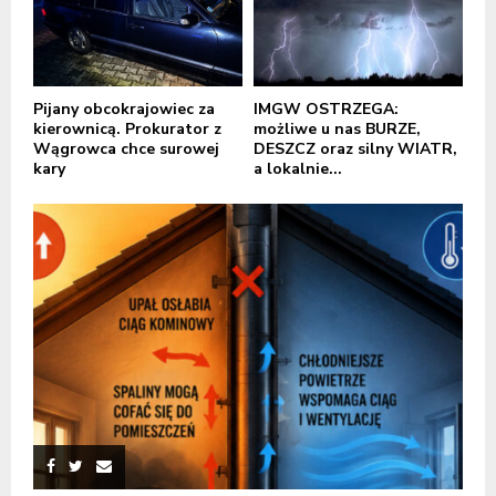
Pijany obcokrajowiec za
IMGW OSTRZEGA:
kierownicą. Prokurator z
możliwe u nas BURZE,
Wągrowca chce surowej
DESZCZ oraz silny WIATR,
kary
a lokalnie...