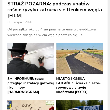
STRAŻ POŻARNA: podczas upałów
rośnie ryzyko zatrucia się tlenkiem węgla
[FILM]
5 sierpnia 2026
Od początku roku do 4 sierpnia na terenie województwa
wielkopolskiego tlenkiem węgla podtruło się już...
SM INFORMUJE: rusza
MIASTO I GMINA
przegląd instalacji gazowej
GOŁAŃCZ: ścieżka pieszo-
i kominów
rowerowa prawie
[HARMONOGRAM]
ukończona [FOTO]