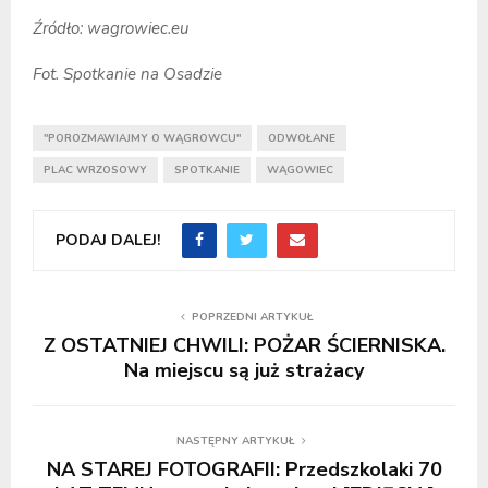
Źródło: wagrowiec.eu
Fot. Spotkanie na Osadzie
"POROZMAWIAJMY O WĄGROWCU"
ODWOŁANE
PLAC WRZOSOWY
SPOTKANIE
WĄGOWIEC
PODAJ DALEJ!
POPRZEDNI ARTYKUŁ
Z OSTATNIEJ CHWILI: POŻAR ŚCIERNISKA.
Na miejscu są już strażacy
NASTĘPNY ARTYKUŁ
NA STAREJ FOTOGRAFII: Przedszkolaki 70