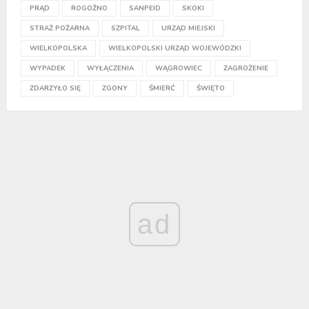
PRĄD
ROGOŹNO
SANPEID
SKOKI
STRAŻ POŻARNA
SZPITAL
URZĄD MIEJSKI
WIELKOPOLSKA
WIELKOPOLSKI URZĄD WOJEWÓDZKI
WYPADEK
WYŁĄCZENIA
WĄGROWIEC
ZAGROŻENIE
ZDARZYŁO SIĘ
ZGONY
ŚMIERĆ
ŚWIĘTO
ad