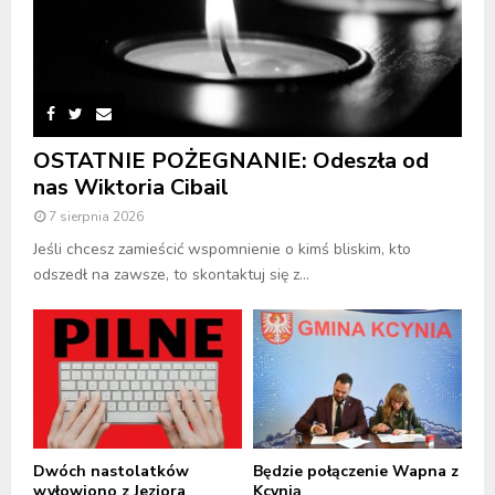
OSTATNIE POŻEGNANIE: Odeszła od
nas Wiktoria Cibail
7 sierpnia 2026
Jeśli chcesz zamieścić wspomnienie o kimś bliskim, kto
odszedł na zawsze, to skontaktuj się z...
Dwóch nastolatków
Będzie połączenie Wapna z
wyłowiono z Jeziora
Kcynią