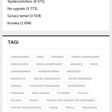
Społeczeństwo
(4 571)
Na sygnale
(3 772)
Gorący temat
(3 519)
Kronika
(1 694)
TAGI
DAMASŁAWEK
ENEA
EPIDEMIA
GMINA DAMASŁAWEK
GMINA SKOKI
GMINA WĄGROWIEC
GOŁAŃCZ
IMGW
KORONAWIRUS
KWARANTANNA
MIEŚCISKO
NEKROLOGI
NIELBA WĄGROWIEC
NOWE ZAKAŻENIA
ODESZLI
OSTATNIE POŻEGNANIE
OSTRZEŻENIE
PANDEMIA
PIŁKA NOŻNA
POGRZEB
POLICJA
POLSKA
POMOC
POWIATOWY INSPEKTOR SANITARNY
POWIAT WĄGROWIECKI
POŻAR
PRACA
PROGNOZA