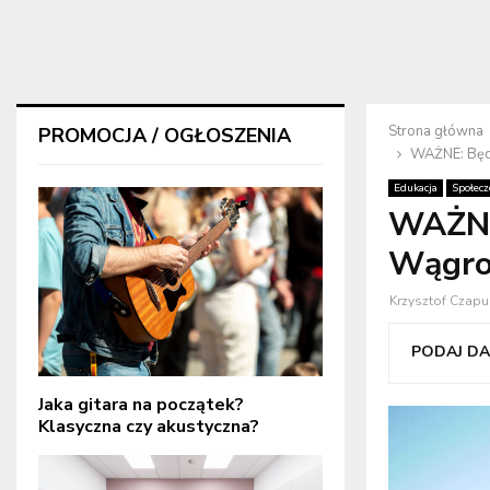
Strona główna
PROMOCJA / OGŁOSZENIA
WAŻNE: Będ
Edukacja
Społec
WAŻNE
Wągro
Krzysztof Czapu
PODAJ DAL
Jaka gitara na początek?
Klasyczna czy akustyczna?