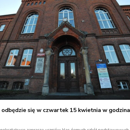
 odbędzie się w czwartek 15 kwietnia w godzina
lnokształcące zaprasza uczniów klas ósmych szkół podstawowych 