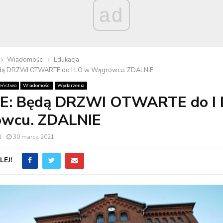
ad
Wiadomości
Edukacja
ą DRZWI OTWARTE do I LO w Wągrowcu. ZDALNIE
zeństwo
Wiadomości
Wydarzenia
: Będą DRZWI OTWARTE do I 
wcu. ZDALNIE
l
30 marca 2021
EJ!