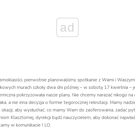
ad
smoklasiści, pierwotnie planowaliśmy spotkanie z Wami i Waszym
tkowych murach szkoły dwa dni później – w sobotę 17 kwietnia – 
demiczna pokrzyżowała nasze plany. Nie chcemy narażać nikogo na
aka, a nie inna decyzja o formie tegorocznej rekrutacji. Mamy nadzi
z okazji, aby wysłuchać, co mamy Wam do zaoferowania, zadać pyt
iom Klasztornej, dyrekcji bądź nauczycielem, aby dokonać najwł
tamy w komunikacie I LO.