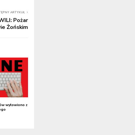
TĘPNY ARTYKUŁ
ILI: Pożar
ie Żońskim
ów wyłowiono z
ego