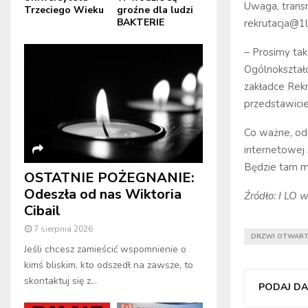
Uwaga, transm
Trzeciego Wieku
groźne dla ludzi
BAKTERIE
rekrutacja@1l
– Prosimy tak
Ogólnokształc
zakładce Rek
przedstawiciel
Co ważne, od 
internetowej 
Będzie tam mo
OSTATNIE POŻEGNANIE:
Odeszła od nas Wiktoria
Źródło: I LO
Cibail
7 sierpnia 2026
DRZWI OTWAR
Jeśli chcesz zamieścić wspomnienie o
kimś bliskim, kto odszedł na zawsze, to
skontaktuj się z...
PODAJ DAL