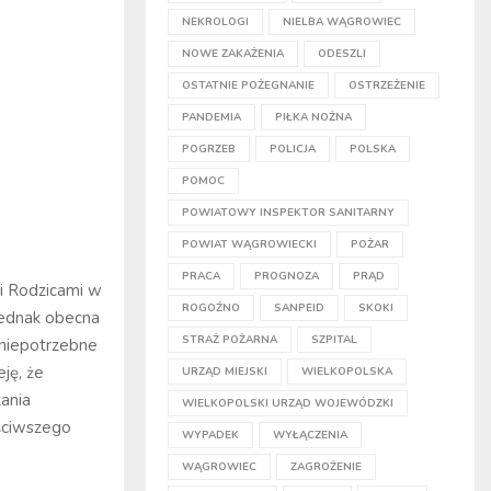
NEKROLOGI
NIELBA WĄGROWIEC
NOWE ZAKAŻENIA
ODESZLI
OSTATNIE POŻEGNANIE
OSTRZEŻENIE
PANDEMIA
PIŁKA NOŻNA
POGRZEB
POLICJA
POLSKA
POMOC
POWIATOWY INSPEKTOR SANITARNY
POWIAT WĄGROWIECKI
POŻAR
PRACA
PROGNOZA
PRĄD
i Rodzicami w
ROGOŹNO
SANPEID
SKOKI
jednak obecna
STRAŻ POŻARNA
SZPITAL
 niepotrzebne
eję, że
URZĄD MIEJSKI
WIELKOPOLSKA
ania
WIELKOPOLSKI URZĄD WOJEWÓDZKI
aściwszego
WYPADEK
WYŁĄCZENIA
WĄGROWIEC
ZAGROŻENIE