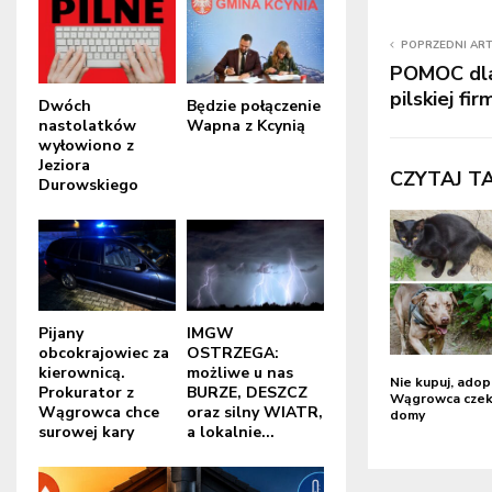
POPRZEDNI AR
POMOC dla
pilskiej fi
Dwóch
Będzie połączenie
nastolatków
Wapna z Kcynią
wyłowiono z
Jeziora
CZYTAJ T
Durowskiego
Pijany
IMGW
obcokrajowiec za
OSTRZEGA:
kierownicą.
możliwe u nas
Nie kupuj, adop
Prokurator z
BURZE, DESZCZ
Wągrowca czek
Wągrowca chce
oraz silny WIATR,
domy
surowej kary
a lokalnie...