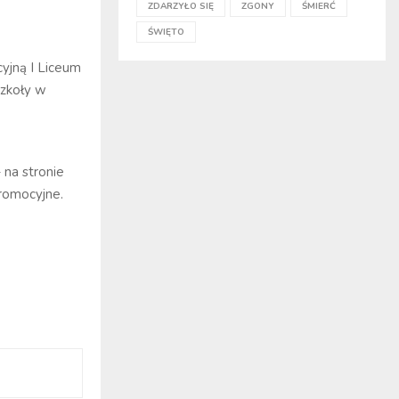
ZDARZYŁO SIĘ
ZGONY
ŚMIERĆ
ŚWIĘTO
yjną I Liceum
szkoły w
 na stronie
promocyjne.