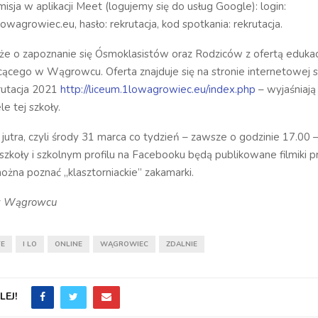
isja w aplikacji Meet (logujemy się do usług Google): login:
owagrowiec.eu, hasło: rekrutacja, kod spotkania: rekrutacja.
że o zapoznanie się Ósmoklasistów oraz Rodziców z ofertą edukac
ącego w Wągrowcu. Oferta znajduje się na stronie internetowej 
rutacja 2021
http://liceum.1lowagrowiec.eu/index.php
– wyjaśniają
e tej szkoły.
jutra, czyli środy 31 marca co tydzień – zawsze o godzinie 17.00 –
szkoły i szkolnym profilu na Facebooku będą publikowane filmiki 
żna poznać „klasztorniackie” zakamarki.
 w Wągrowcu
TE
I LO
ONLINE
WĄGROWIEC
ZDALNIE
EJ!