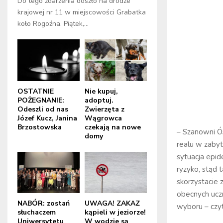
Do tego zdarzenia doszło na drodze
krajowej nr 11 w miejscowości Grabatka
koło Rogoźna. Piątek,...
OSTATNIE
Nie kupuj,
POŻEGNANIE:
adoptuj.
Odeszli od nas
Zwierzęta z
Józef Kucz, Janina
Wągrowca
Brzostowska
czekają na nowe
– Szanowni Ó
domy
realu w zaby
sytuacja epi
ryzyko, stąd t
skorzystacie 
obecnych uczn
NABÓR: zostań
UWAGA! ZAKAZ
wyboru – czy
słuchaczem
kąpieli w jeziorze!
Uniwersytetu
W wodzie są