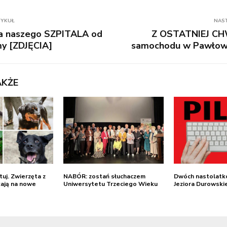
TYKUŁ
NAS
 naszego SZPITALA od
Z OSTATNIEJ CHW
rmy [ZDJĘCIA]
samochodu w Pawłow
AKŻE
tuj. Zwierzęta z
NABÓR: zostań słuchaczem
Dwóch nastolatk
ają na nowe
Uniwersytetu Trzeciego Wieku
Jeziora Durowski