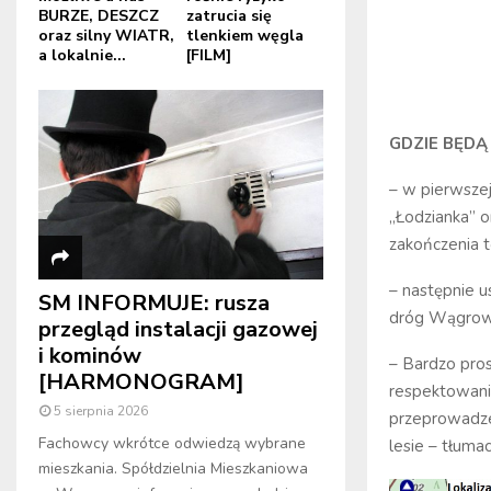
BURZE, DESZCZ
zatrucia się
oraz silny WIATR,
tlenkiem węgla
a lokalnie...
[FILM]
GDZIE BĘDĄ
– w pierwsze
„Łodzianka” o
zakończenia 
– następnie 
SM INFORMUJE: rusza
dróg Wągrowie
przegląd instalacji gazowej
i kominów
– Bardzo pro
[HARMONOGRAM]
respektowani
5 sierpnia 2026
przeprowadzen
Fachowcy wkrótce odwiedzą wybrane
lesie – tłum
mieszkania. Spółdzielnia Mieszkaniowa