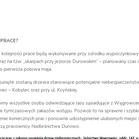
 PRACE?
j kolejności prace będą wykonywane przy ośrodku wypoczynkow
raz na tzw. „skarpach przy jeziorze Durowskim” – planowany czas 
to pierwsza połowa maja.
usunięte zostaną drzewa stanowiące potencjalne niebezpieczeńst
c – Kobylec oraz przy ul. Kcyńskiej.
simy wszystkie osoby odwiedzające lasy sąsiadujące z Wągrowc
e tymczasowych zakazów wstępu. Pozwoli to na sprawne i szybk
ie koniecznych prac i ponowne udostępnienie ulubionych miejsc r
aczą pracownicy Nadleśnictwa Durowo.