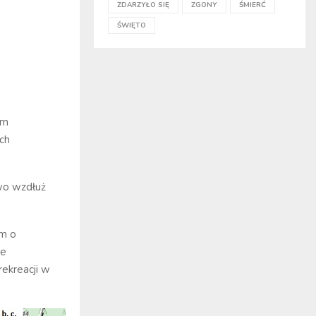
ZDARZYŁO SIĘ
ZGONY
ŚMIERĆ
ŚWIĘTO
ym
ich
wo wzdłuż
em o
ie
ekreacji w