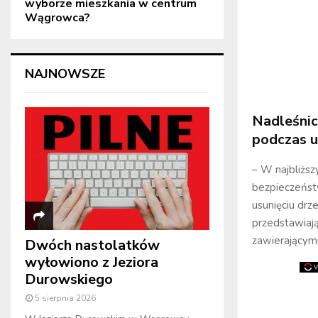
wyborze mieszkania w centrum
Wągrowca?
NAJNOWSZE
Nadleśni
podczas u
– W najbliżs
bezpieczeńst
usunięciu drz
przedstawiają
zawierającymi
Dwóch nastolatków
wyłowiono z Jeziora
Durowskiego
5 sierpnia 2026