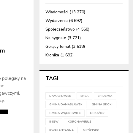
Wiadomości
(13 270)
Wydarzenia
(6 692)
Społeczeństwo
(4 568)
Na sygnale
(3 771)
Gorący temat
(3 518)
em
Kronika
(1 692)
TAGI
 polegały na
ac
egawczymi,
DAMASŁAWEK
ENEA
EPIDEMIA
cy.
GMINA DAMASŁAWEK
GMINA SKOKI
GMINA WĄGROWIEC
GOŁAŃCZ
IMGW
KORONAWIRUS
KWARANTANNA
MIEŚCISKO