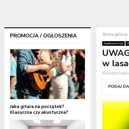
Strona główna
PROMOCJA / OGŁOSZENIA
Społeczeństwo
W
UWAGA
w lasa
Krzysztof Czapu
PODAJ DAL
Jaka gitara na początek?
Klasyczna czy akustyczna?