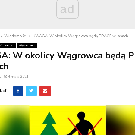
ad
Wiadomości
UWAGA: W okolicy Wągrowca będą PRACE w lasach
iadomości
Wydarzenia
: W okolicy Wągrowca będą 
ch
l
4 maja 2021
EJ!