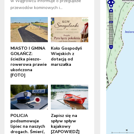
w Wągrowcu informuje o przeglądzie
przewodów kominowych i...
MIASTO I GMINA
Koło Gospodyń
GOŁAŃCZ:
Wiejskich z
ścieżka pieszo-
dotacją od
rowerowa prawie
marszałka
ukończona
[FOTO]
POLICJA
Zapisz się na
podsumowuje
spływ spływ
lipiec na naszych
kajakowy
drogach. Śmierć,
[ZAPOWIEDŹ]