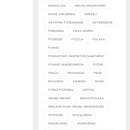
NEKROLOGI
NIELBA WĄGROWIEC
NOWE ZAKAŻENIA
ODESZLI
OSTATNIE POŻEGNANIE
OSTRZEŻENIE
PANDEMIA
PIŁKA NOŻNA
POGRZEB
POLICJA
POLSKA
POMOC
POWIATOWY INSPEKTOR SANITARNY
POWIAT WĄGROWIECKI
POŻAR
PRACA
PROGNOZA
PRĄD
ROGOŹNO
SANPEID
SKOKI
STRAŻ POŻARNA
SZPITAL
URZĄD MIEJSKI
WIELKOPOLSKA
WIELKOPOLSKI URZĄD WOJEWÓDZKI
WYPADEK
WYŁĄCZENIA
WĄGROWIEC
ZAGROŻENIE