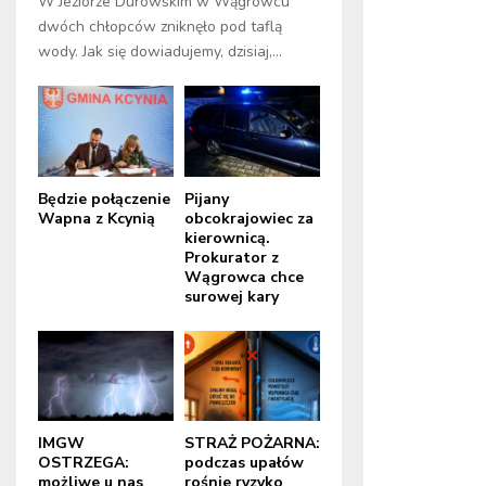
W Jeziorze Durowskim w Wągrowcu
dwóch chłopców zniknęło pod taflą
wody. Jak się dowiadujemy, dzisiaj,...
Będzie połączenie
Pijany
Wapna z Kcynią
obcokrajowiec za
kierownicą.
Prokurator z
Wągrowca chce
surowej kary
IMGW
STRAŻ POŻARNA:
OSTRZEGA:
podczas upałów
możliwe u nas
rośnie ryzyko