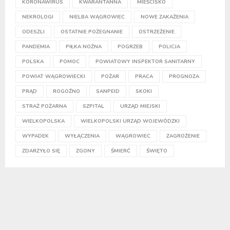
KORONAWIRUS
KWARANTANNA
MIEŚCISKO
NEKROLOGI
NIELBA WĄGROWIEC
NOWE ZAKAŻENIA
ODESZLI
OSTATNIE POŻEGNANIE
OSTRZEŻENIE
PANDEMIA
PIŁKA NOŻNA
POGRZEB
POLICJA
POLSKA
POMOC
POWIATOWY INSPEKTOR SANITARNY
POWIAT WĄGROWIECKI
POŻAR
PRACA
PROGNOZA
PRĄD
ROGOŹNO
SANPEID
SKOKI
STRAŻ POŻARNA
SZPITAL
URZĄD MIEJSKI
WIELKOPOLSKA
WIELKOPOLSKI URZĄD WOJEWÓDZKI
WYPADEK
WYŁĄCZENIA
WĄGROWIEC
ZAGROŻENIE
ZDARZYŁO SIĘ
ZGONY
ŚMIERĆ
ŚWIĘTO