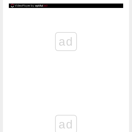
ad
ad