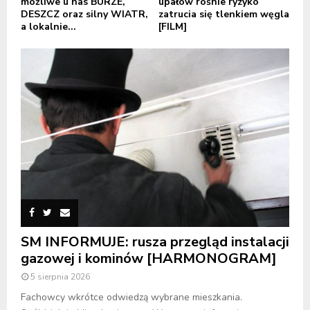
możliwe u nas BURZE,
upałów rośnie ryzyko
DESZCZ oraz silny WIATR,
zatrucia się tlenkiem węgla
a lokalnie...
[FILM]
SM INFORMUJE: rusza przegląd instalacji
gazowej i kominów [HARMONOGRAM]
5 sierpnia 2026
Fachowcy wkrótce odwiedzą wybrane mieszkania.