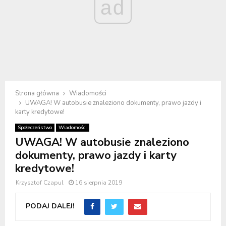
ad
Strona główna
Wiadomości
UWAGA! W autobusie znaleziono dokumenty, prawo jazdy i
karty kredytowe!
Społeczeństwo
Wiadomości
UWAGA! W autobusie znaleziono
dokumenty, prawo jazdy i karty
kredytowe!
Krzysztof Czapul
16 sierpnia 2019
PODAJ DALEJ!