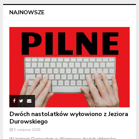
NAJNOWSZE
Dwóch nastolatków wyłowiono z Jeziora
Durowskiego
5 sierpnia 2026
W Jeziorze Durowskim w Wągrowcu dwóch chłopców