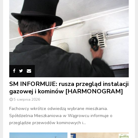
SM INFORMUJE: rusza przegląd instalacji
gazowej i kominów [HARMONOGRAM]
5 sierpnia 2026
Fachowcy wkrótce odwiedzą wybrane mieszkania.
Spółdzielnia Mieszkaniowa w Wągrowcu informuje o
przeglądzie przewodów kominowych i...