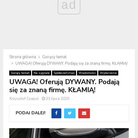
ad
Strona główna
Gorący temat
UWAGA! Oferują DYWANY. Podają się za znaną firmę. KŁAMIĄ!
Gorący temat
Na sygnale
Społeczeństwo
Wiadomości
Wydarzenia
UWAGA! Oferują DYWANY. Podają
się za znaną firmę. KŁAMIĄ!
Krzysztof Czapul
23 lipca 2020
PODAJ DALEJ!