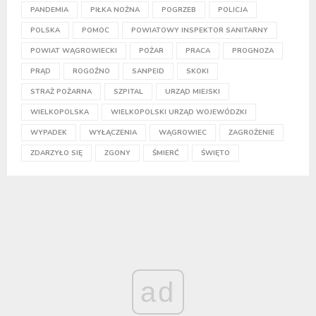
PANDEMIA
PIŁKA NOŻNA
POGRZEB
POLICJA
POLSKA
POMOC
POWIATOWY INSPEKTOR SANITARNY
POWIAT WĄGROWIECKI
POŻAR
PRACA
PROGNOZA
PRĄD
ROGOŹNO
SANPEID
SKOKI
STRAŻ POŻARNA
SZPITAL
URZĄD MIEJSKI
WIELKOPOLSKA
WIELKOPOLSKI URZĄD WOJEWÓDZKI
WYPADEK
WYŁĄCZENIA
WĄGROWIEC
ZAGROŻENIE
ZDARZYŁO SIĘ
ZGONY
ŚMIERĆ
ŚWIĘTO
ad