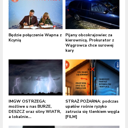
Będzie połączenie Wapna z
Pijany obcokrajowiec za
Kcynią
kierownicą. Prokurator z
Wągrowca chce surowej
kary
IMGW OSTRZEGA:
STRAŻ POŻARNA: podczas
możliwe u nas BURZE,
upałów rośnie ryzyko
DESZCZ oraz silny WIATR,
zatrucia się tlenkiem węgla
a lokalnie...
[FILM]