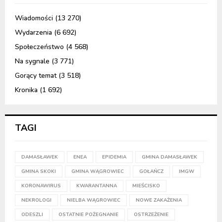
Wiadomości
(13 270)
Wydarzenia
(6 692)
Społeczeństwo
(4 568)
Na sygnale
(3 771)
Gorący temat
(3 518)
Kronika
(1 692)
TAGI
DAMASŁAWEK
ENEA
EPIDEMIA
GMINA DAMASŁAWEK
GMINA SKOKI
GMINA WĄGROWIEC
GOŁAŃCZ
IMGW
KORONAWIRUS
KWARANTANNA
MIEŚCISKO
NEKROLOGI
NIELBA WĄGROWIEC
NOWE ZAKAŻENIA
ODESZLI
OSTATNIE POŻEGNANIE
OSTRZEŻENIE