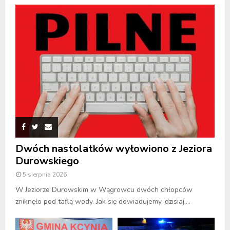
Dwóch nastolatków wyłowiono z Jeziora
Durowskiego
5 sierpnia 2026
W Jeziorze Durowskim w Wągrowcu dwóch chłopców
zniknęło pod taflą wody. Jak się dowiadujemy, dzisiaj,...